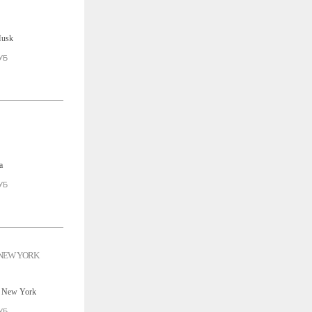
УБ
УБ
N NEW YORK
УБ