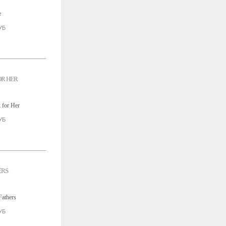
УБ
OR HER
УБ
ERS
УБ