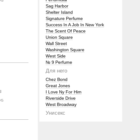
УБ
Sag Harbor
Shelter Island
Signature Perfume
Success In A Job In New York
The Scent Of Peace
Union Square
Wall Street
Washington Square
West Side
№ 9 Perfume
Для него
Chez Bond
Great Jones
I Love Ny For Him
Riverside Drive
УБ
West Broadway
Унисекс