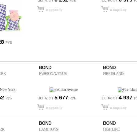
ЦЕНА: ОТ
РУБ
ЦЕНА: ОТ
Р
28
РУБ
BOND
BOND
ORK
FASHION AVENUE
FIRE ISLAND
52
5 677
4 937
РУБ
ЦЕНА: ОТ
РУБ
ЦЕНА: ОТ
Р
BOND
BOND
RK
HAMPTONS
HIGH LINE