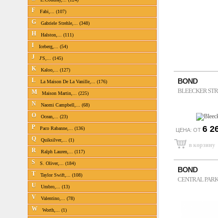
F
Fabi,... (107)
G
Gabriele Strehle,... (348)
H
Halston,... (111)
I
Iceberg,... (54)
J
J'S,... (145)
K
Kaloo,... (127)
L
BOND
La Maison De La Vanille,... (176)
BLEECKER ST
M
Maison Martin,... (225)
N
Naomi Campbell,... (68)
O
Ocean,... (23)
P
6 2
Paco Rabanne,... (136)
ЦЕНА: ОТ
Q
Quiksilver,... (1)
R
Ralph Lauren,... (117)
S
S. Oliver,... (184)
BOND
T
Taylor Swift,... (108)
CENTRAL PAR
U
Umbro,... (13)
V
Valentino,... (78)
W
Worth,... (1)