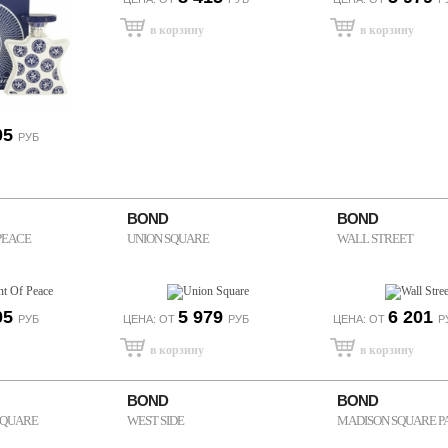
05
РУБ
BOND
BOND
PEACE
UNION SQUARE
WALL STREET
05
5 979
6 201
РУБ
ЦЕНА: ОТ
РУБ
ЦЕНА: ОТ
Р
BOND
BOND
SQUARE
WEST SIDE
MADISON SQUARE P