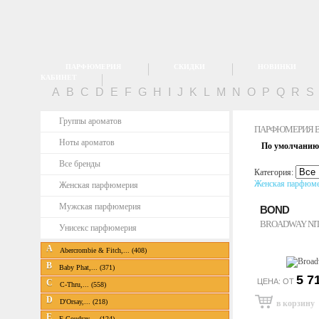
ПАРФЮМЕРИЯ
СКИДКИ
НОВИНКИ
КАБИНЕТ
A
B
C
D
E
F
G
H
I
J
K
L
M
N
O
P
Q
R
S
Группы ароматов
ПАРФЮМЕРИЯ 
Ноты ароматов
По умолчанию
Все бренды
Категория:
Женская парфюм
Женская парфюмерия
Мужская парфюмерия
BOND
BROADWAY NI
Унисекс парфюмерия
A
Abercrombie & Fitch,... (408)
B
Baby Phat,... (371)
5 7
ЦЕНА: ОТ
C
C-Thru,... (558)
D
D'Orsay,... (218)
E
E.Coudray,... (124)