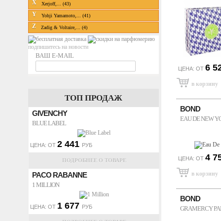
X
Xerjoff,... (43)
Y
Yohji Yamamoto,... (41)
Z
Zadig & Voltaire,... (4)
подпишитесь на новости
ВАШ E-MAIL
6 5
ЦЕНА: ОТ
ТОП ПРОДАЖ
BOND
GIVENCHY
EAU DE NEW Y
BLUE LABEL
2 441
ЦЕНА: ОТ
РУБ
4 7
ЦЕНА: ОТ
ПОДРОБНЕЕ О ТОВАРЕ
PACO RABANNE
1 MILLION
BOND
1 677
ЦЕНА: ОТ
РУБ
GRAMERCY PA