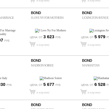
BOND
BOND
 MARRIAGE
I LOVE NY FOR MOTHERS
LEXINGTON AVENUE
3 623
5 979
ЦЕНА: ОТ
РУБ
ЦЕНА: ОТ
Р
07
РУБ
BOND
BOND
MADISON SOIREE
MANHATTAN
930
5 677
6 528
РУБ
ЦЕНА: ОТ
РУБ
ЦЕНА: ОТ
Р
BOND
BOND