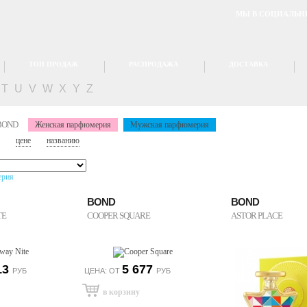
МЫ В СОЦИАЛЬН
ТОП ПРОДАЖ
РАСПРОДАЖА
ДОСТАВКА
T
U
V
W
X
Y
Z
BOND
Женская парфюмерия
Мужская парфюмерия
цене
названию
ерия
BOND
BOND
TE
COOPER SQUARE
ASTOR PLACE
13
5 677
РУБ
ЦЕНА: ОТ
РУБ