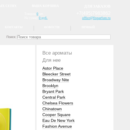
ЫХ СЕТЯХ
ВАША КОРЗИНА
ДЛЯ ЗАКАЗОВ
+7(495)7983862
Товаров
0
шт.
На сумму
0 руб.
office@fixparfum.ru
КОНТАКТЫ
НОВОСТИ
ЛИЧНЫЙ
Поиск:
Все ароматы
Для нее
Astor Place
Bleecker Street
Broadway Nite
Brooklyn
Bryant Park
Central Park
Chelsea Flowers
Chinatown
Cooper Square
Eau De New York
Fashion Avenue