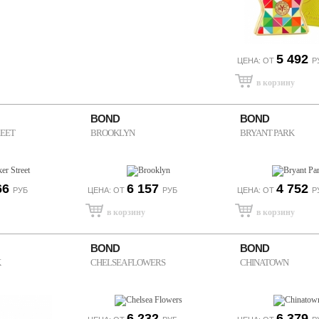
5 492
ЦЕНА: ОТ
Р
BOND
BOND
REET
BROOKLYN
BRYANT PARK
66
6 157
4 752
РУБ
ЦЕНА: ОТ
РУБ
ЦЕНА: ОТ
Р
BOND
BOND
K
CHELSEA FLOWERS
CHINATOWN
6 232
6 379