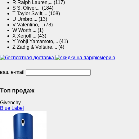
R
Ralph Lauren,... (117)
S
S. Oliver,... (184)
T
Taylor Swift,... (108)
U
Umbro,... (13)
V
Valentino,... (78)
W
Worth,... (1)
X
Xerjoff,... (43)
Y
Yohji Yamamoto,... (41)
Z
Zadig & Voltaire,... (4)
ваш e-mail
Топ продаж
Givenchy
Blue Label