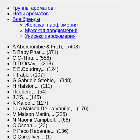
Группы ароматов
Ноты ароматов
Все бренды
Женская парфюмерия
Мужская парфюмерия
Унисекс парфюмерия
A
Abercrombie & Fitch,... (408)
B
Baby Phat,... (371)
C
C-Thru,... (558)
D
D'Orsay,... (218)
E
E.Coudray,... (124)
F
Fabi,... (107)
G
Gabriele Strehle,... (348)
H
Halston,... (111)
I
Iceberg,... (54)
J
J'S,... (145)
K
Kaloo,... (127)
L
La Maison De La Vanille,... (176)
M
Maison Martin,... (225)
N
Naomi Campbell,... (68)
O
Ocean,... (23)
P
Paco Rabanne,... (136)
Q
Quiksilver,... (1)