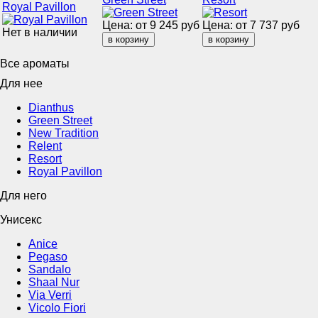
Royal Pavillon
Цена: от
9 245
руб
Цена: от
7 737
руб
Нет в наличии
Все ароматы
Для нее
Dianthus
Green Street
New Tradition
Relent
Resort
Royal Pavillon
Для него
Унисекс
Anice
Pegaso
Sandalo
Shaal Nur
Via Verri
Vicolo Fiori