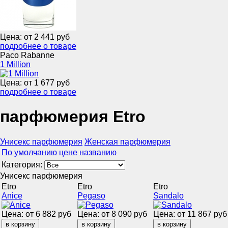
Цена: от
2 441
руб
подробнее о товаре
Paco Rabanne
1 Million
Цена: от
1 677
руб
подробнее о товаре
парфюмерия Etro
Унисекс парфюмерия
Женская парфюмерия
По умолчанию
цене
названию
Категория:
Унисекс парфюмерия
Etro
Etro
Etro
Anice
Pegaso
Sandalo
Цена: от
6 882
руб
Цена: от
8 090
руб
Цена: от
11 867
руб