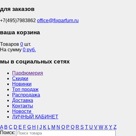
для заказов
+7(495)7983862
office@fixparfum.ru
ваша корзина
Товаров
0
шт.
На сумму
0 руб.
мы в социальных сетях
Парфюмерия
Скидки
Новинки
Топ продаж
Распродажа
Доставка
Контакты
Новости
ЛИЧНЫЙ КАБИНЕТ
A
B
C
D
E
F
G
H
I
J
K
L
M
N
O
P
Q
R
S
T
U
V
W
X
Y
Z
Поиск: