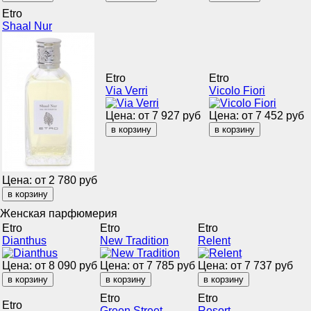
Etro
Shaal Nur
Etro
Etro
Via Verri
Vicolo Fiori
Цена: от
7 927
руб
Цена: от
7 452
руб
Цена: от
2 780
руб
Женская парфюмерия
Etro
Etro
Etro
Dianthus
New Tradition
Relent
Цена: от
8 090
руб
Цена: от
7 785
руб
Цена: от
7 737
руб
Etro
Etro
Etro
Green Street
Resort