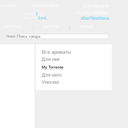
ЫХ СЕТЯХ
ВАША КОРЗИНА
ДЛЯ ЗАКАЗОВ
+7(495)7983862
Товаров
0
шт.
На сумму
0 руб.
office@fixparfum.ru
КОНТАКТЫ
НОВОСТИ
ЛИЧНЫЙ
Поиск:
Все ароматы
Для нее
My Torrente
Для него
Унисекс