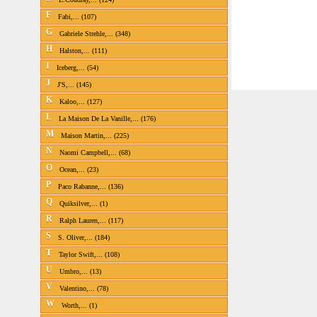
F
Fabi,... (107)
G
Gabriele Strehle,... (348)
H
Halston,... (111)
I
Iceberg,... (54)
J
J'S,... (145)
K
Kaloo,... (127)
L
La Maison De La Vanille,... (176)
M
Maison Martin,... (225)
N
Naomi Campbell,... (68)
O
Ocean,... (23)
P
Paco Rabanne,... (136)
Q
Quiksilver,... (1)
R
Ralph Lauren,... (117)
S
S. Oliver,... (184)
T
Taylor Swift,... (108)
U
Umbro,... (13)
V
Valentino,... (78)
W
Worth,... (1)