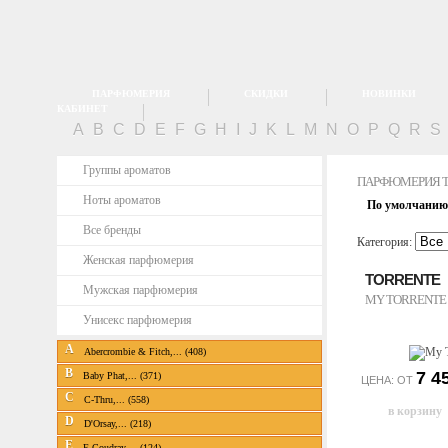
ПАРФЮМЕРИЯ
СКИДКИ
НОВИНКИ
КАБИНЕТ
A
B
C
D
E
F
G
H
I
J
K
L
M
N
O
P
Q
R
S
Группы ароматов
ПАРФЮМЕРИЯ 
Ноты ароматов
По умолчанию
Все бренды
Категория:
Женская парфюмерия
TORRENTE
Мужская парфюмерия
MY TORRENTE
Унисекс парфюмерия
A
Abercrombie & Fitch,... (408)
B
7 4
Baby Phat,... (371)
ЦЕНА: ОТ
C
C-Thru,... (558)
D
D'Orsay,... (218)
E
E.Coudray,... (124)