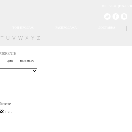
МЫ В СОЦИАЛЬН
ТОП ПРОДАЖ
РАСПРОДАЖА
ДОСТАВКА
T
U
V
W
X
Y
Z
TORRENTE
цене
названию
52
РУБ