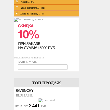
X
Xerjoff,... (43)
Y
Yohji Yamamoto,... (41)
Z
Zadig & Voltaire,... (4)
подпишитесь на новости
ВАШ E-MAIL
ТОП ПРОДАЖ
GIVENCHY
BLUE LABEL
2 441
ЦЕНА: ОТ
РУБ