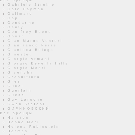
Все бренды
Gabriele Strehle
Gale Hayman
Galimard
Gap
Gendarme
Genty
Geoffrey Beene
Ghost
Gian Marco Venturi
Gianfranco Ferre
Gianluca Bulega
Ginestet
Giorgio Armani
Giorgio Beverly Hills
Giorgio Monti
Givenchy
Grandiflora
Gres
Gucci
Guerlain
Guess
Guy Laroche
Gwen Stefani
GИРИНОВСКИЙ
Все бренды
Halston
Hanae Mori
Helena Rubinstein
Hermes