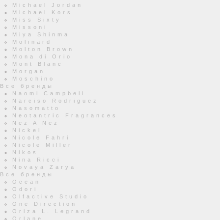
Michael Jordan
Michael Kors
Miss Sixty
Missoni
Miya Shinma
Molinard
Molton Brown
Mona di Orio
Mont Blanc
Morgan
Moschino
Все бренды
Naomi Campbell
Narciso Rodriguez
Nasomatto
Neotantric Fragrances
Nez A Nez
Nickel
Nicole Fahri
Nicole Miller
Nikos
Nina Ricci
Novaya Zarya
Все бренды
Ocean
Odori
Olfactive Studio
One Direction
Oriza L. Legrand
Orlane