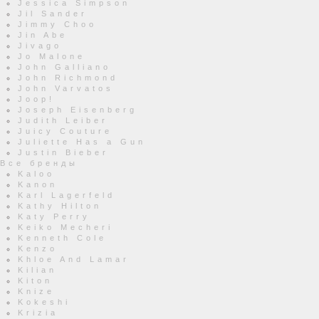
Jessica Simpson
Jil Sander
Jimmy Choo
Jin Abe
Jivago
Jo Malone
John Galliano
John Richmond
John Varvatos
Joop!
Joseph Eisenberg
Judith Leiber
Juicy Couture
Juliette Has a Gun
Justin Bieber
Все бренды
Kaloo
Kanon
Karl Lagerfeld
Kathy Hilton
Katy Perry
Keiko Mecheri
Kenneth Cole
Kenzo
Khloe And Lamar
Kilian
Kiton
Knize
Kokeshi
Krizia