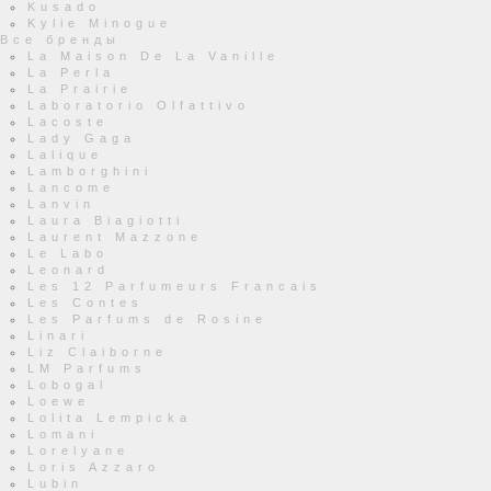
Kusado
Kylie Minogue
Все бренды
La Maison De La Vanille
La Perla
La Prairie
Laboratorio Olfattivo
Lacoste
Lady Gaga
Lalique
Lamborghini
Lancome
Lanvin
Laura Biagiotti
Laurent Mazzone
Le Labo
Leonard
Les 12 Parfumeurs Francais
Les Contes
Les Parfums de Rosine
Linari
Liz Claiborne
LM Parfums
Lobogal
Loewe
Lolita Lempicka
Lomani
Lorelyane
Loris Azzaro
Lubin