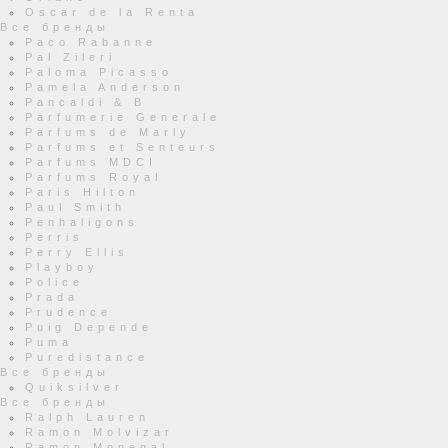
Oscar de la Renta
Все бренды
Paco Rabanne
Pal Zileri
Paloma Picasso
Pamela Anderson
Pancaldi & B
Parfumerie Generale
Parfums de Marly
Parfums et Senteurs
Parfums MDCI
Parfums Royal
Paris Hilton
Paul Smith
Penhaligons
Perris
Perry Ellis
Playboy
Police
Prada
Prudence
Puig Depende
Puma
Puredistance
Все бренды
Quiksilver
Все бренды
Ralph Lauren
Ramon Molvizar
Ramon Monegal