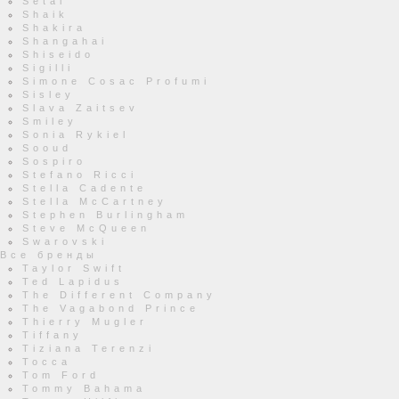
Setai
Shaik
Shakira
Shangahai
Shiseido
Sigilli
Simone Cosac Profumi
Sisley
Slava Zaitsev
Smiley
Sonia Rykiel
Sooud
Sospiro
Stefano Ricci
Stella Cadente
Stella McCartney
Stephen Burlingham
Steve McQueen
Swarovski
Все бренды
Taylor Swift
Ted Lapidus
The Different Company
The Vagabond Prince
Thierry Mugler
Tiffany
Tiziana Terenzi
Tocca
Tom Ford
Tommy Bahama