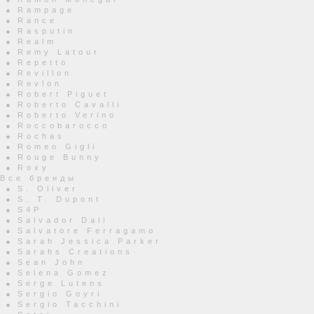
Rampage
Rance
Rasputin
Realm
Remy Latour
Repetto
Revillon
Revlon
Robert Piguet
Roberto Cavalli
Roberto Verino
Roccobarocco
Rochas
Romeo Gigli
Rouge Bunny
Roxy
Все бренды
S. Oliver
S. T. Dupont
S4P
Salvador Dali
Salvatore Ferragamo
Sarah Jessica Parker
Sarahs Creations
Sean John
Selena Gomez
Serge Lutens
Sergio Goyri
Sergio Tacchini