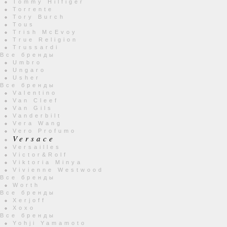
Tommy Hilfiger
Torrente
Tory Burch
Tous
Trish McEvoy
True Religion
Trussardi
Все бренды
Umbro
Ungaro
Usher
Все бренды
Valentino
Van Cleef
Van Gils
Vanderbilt
Vera Wang
Vero Profumo
Versace
Versailles
Victor&Rolf
Viktoria Minya
Vivienne Westwood
Все бренды
Worth
Все бренды
Xerjoff
Xoxo
Все бренды
Yohji Yamamoto