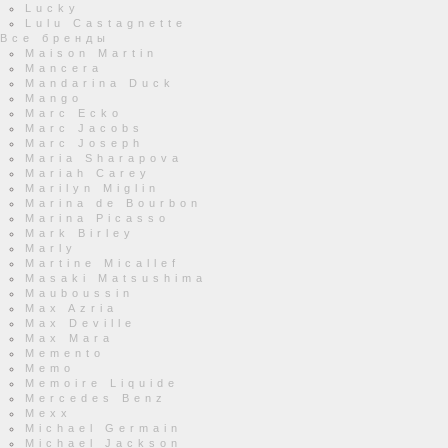
Lucky
Lulu Castagnette
Все бренды
Maison Martin
Mancera
Mandarina Duck
Mango
Marc Ecko
Marc Jacobs
Marc Joseph
Maria Sharapova
Mariah Carey
Marilyn Miglin
Marina de Bourbon
Marina Picasso
Mark Birley
Marly
Martine Micallef
Masaki Matsushima
Mauboussin
Max Azria
Max Deville
Max Mara
Memento
Memo
Memoire Liquide
Mercedes Benz
Mexx
Michael Germain
Michael Jackson