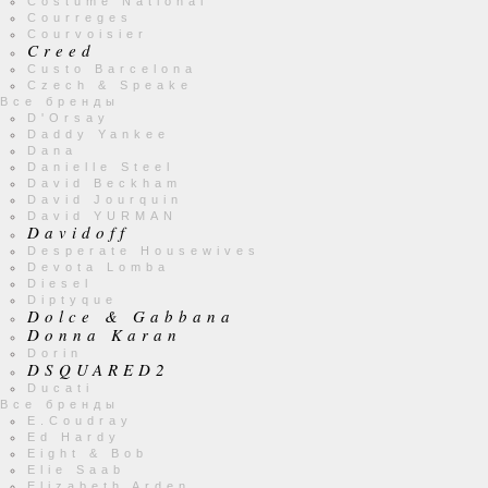
Costume National
Courreges
Courvoisier
Creed
Custo Barcelona
Czech & Speake
Все бренды
D'Orsay
Daddy Yankee
Dana
Danielle Steel
David Beckham
David Jourquin
David YURMAN
Davidoff
Desperate Housewives
Devota Lomba
Diesel
Diptyque
Dolce & Gabbana
Donna Karan
Dorin
DSQUARED2
Ducati
Все бренды
E.Coudray
Ed Hardy
Eight & Bob
Elie Saab
Elizabeth Arden