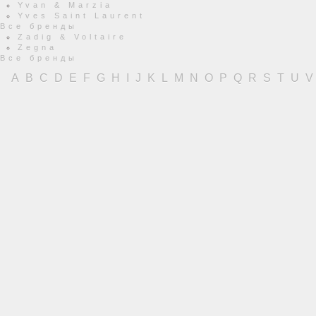
Yvan & Marzia
Yves Saint Laurent
Все бренды
Zadig & Voltaire
Zegna
Все бренды
A
B
C
D
E
F
G
H
I
J
K
L
M
N
O
P
Q
R
S
T
U