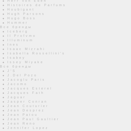
Herr Von Eden
Histoires de Parfums
Houbigant
Hugh Parsons
Hugo Boss
Hummer
Все бренды
Iceberg
Il Profvmo
Illuminum
Ines
Isaac Mizrahi
Isabella Rossellini's
Isabey
Issey Miyake
Все бренды
J'S
J.Del Pozo
Jacoglu Paris
Jacomo
Jacques Esterel
Jacques Fath
Jaguar
Jasper Conran
Jean Couturier
Jean Desprez
Jean Patou
Jean Paul Gaultier
Jean Reno
Jennifer Lopez