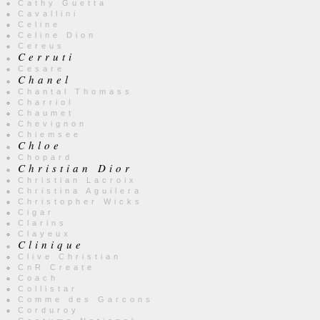
Cathy Guetta
Cavallini
Celine
Celine Dion
Cereus
Cerruti
Cesare
Chanel
Chantal Thomass
Charriol
Chaumet
Chevignon
Chiemsee
Chloe
Chopard
Christian Dior
Christian Lacroix
Christina Aguilera
Christopher Wicks
Cigar
Clarins
Clayeux
Clinique
Clive Christian
CnR Create
Coach
Collistar
Comme des Garcons
Corduroy