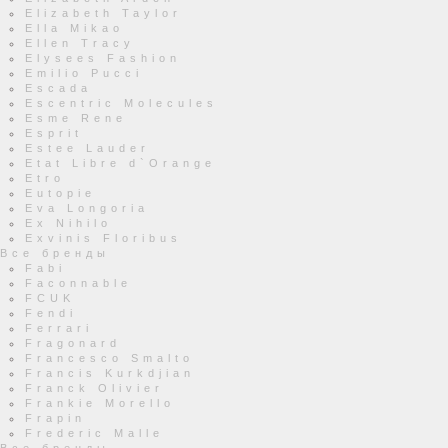
Elizabeth Taylor
Ella Mikao
Ellen Tracy
Elysees Fashion
Emilio Pucci
Escada
Escentric Molecules
Esme Rene
Esprit
Estee Lauder
Etat Libre d`Orange
Etro
Eutopie
Eva Longoria
Ex Nihilo
Exvinis Floribus
Все бренды
Fabi
Faconnable
FCUK
Fendi
Ferrari
Fragonard
Francesco Smalto
Francis Kurkdjian
Franck Olivier
Frankie Morello
Frapin
Frederic Malle