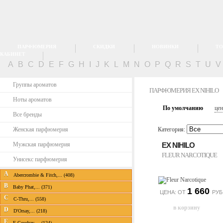
ПАРФЮМЕРИЯ
СКИДКИ
НОВИНКИ
ТО
КАБИНЕТ
A
B
C
D
E
F
G
H
I
J
K
L
M
N
O
P
Q
R
S
T
U
Группы ароматов
ПАРФЮМЕРИЯ EX NIHILO
Ноты ароматов
По умолчанию
цен
Все бренды
Женская парфюмерия
Категория:
Мужская парфюмерия
EX NIHILO
FLEUR NARCOTIQUE
Унисекс парфюмерия
A
Abercrombie & Fitch,... (408)
B
Baby Phat,... (371)
1 660
ЦЕНА: ОТ
РУБ
C
C-Thru,... (558)
D
D'Orsay,... (218)
E
E.Coudray,... (124)