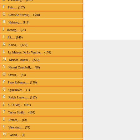
F
Fabi,... (107)
G
Gabriele Strehle,... (348)
H
Halston,... (111)
I
Iceberg,... (54)
J
J'S,... (145)
K
Kaloo,... (127)
L
La Maison De La Vanille,... (176)
M
Maison Martin,... (225)
N
Naomi Campbell,... (68)
O
Ocean,... (23)
P
Paco Rabanne,... (136)
Q
Quiksilver,... (1)
R
Ralph Lauren,... (117)
S
S. Oliver,... (184)
T
Taylor Swift,... (108)
U
Umbro,... (13)
V
Valentino,... (78)
W
Worth,... (1)