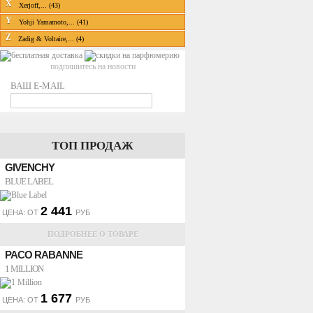
X
Xerjoff,... (43)
Y
Yohji Yamamoto,... (41)
Z
Zadig & Voltaire,... (4)
подпишитесь на новости
ВАШ E-MAIL
ТОП ПРОДАЖ
GIVENCHY
BLUE LABEL
2 441
ЦЕНА: ОТ
РУБ
ПОДРОБНЕЕ О ТОВАРЕ
PACO RABANNE
1 MILLION
1 677
ЦЕНА: ОТ
РУБ