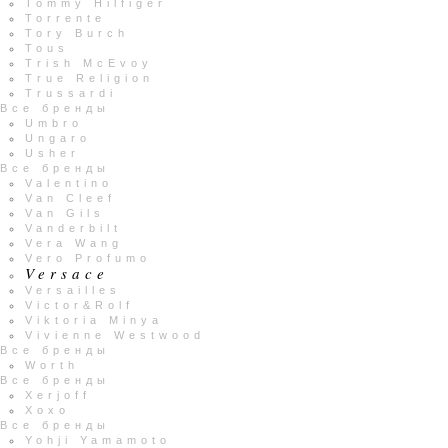
Tommy Hilfiger
Torrente
Tory Burch
Tous
Trish McEvoy
True Religion
Trussardi
Все бренды
Umbro
Ungaro
Usher
Все бренды
Valentino
Van Cleef
Van Gils
Vanderbilt
Vera Wang
Vero Profumo
Versace
Versailles
Victor&Rolf
Viktoria Minya
Vivienne Westwood
Все бренды
Worth
Все бренды
Xerjoff
Xoxo
Все бренды
Yohji Yamamoto