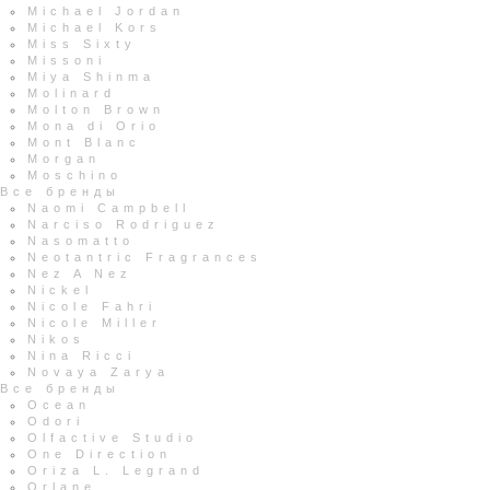
Michael Jordan
Michael Kors
Miss Sixty
Missoni
Miya Shinma
Molinard
Molton Brown
Mona di Orio
Mont Blanc
Morgan
Moschino
Все бренды
Naomi Campbell
Narciso Rodriguez
Nasomatto
Neotantric Fragrances
Nez A Nez
Nickel
Nicole Fahri
Nicole Miller
Nikos
Nina Ricci
Novaya Zarya
Все бренды
Ocean
Odori
Olfactive Studio
One Direction
Oriza L. Legrand
Orlane