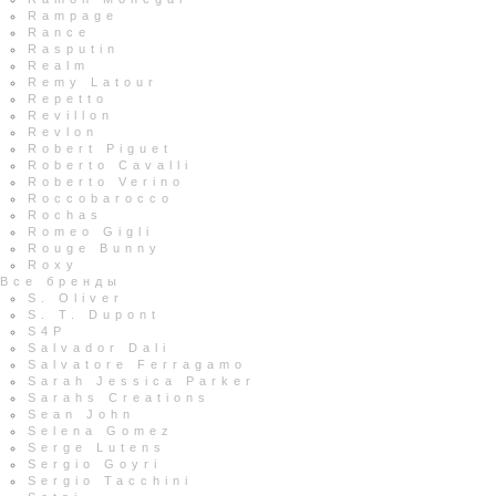
Rampage
Rance
Rasputin
Realm
Remy Latour
Repetto
Revillon
Revlon
Robert Piguet
Roberto Cavalli
Roberto Verino
Roccobarocco
Rochas
Romeo Gigli
Rouge Bunny
Roxy
Все бренды
S. Oliver
S. T. Dupont
S4P
Salvador Dali
Salvatore Ferragamo
Sarah Jessica Parker
Sarahs Creations
Sean John
Selena Gomez
Serge Lutens
Sergio Goyri
Sergio Tacchini