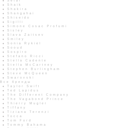
Setai
Shaik
Shakira
Shangahai
Shiseido
Sigilli
Simone Cosac Profumi
Sisley
Slava Zaitsev
Smiley
Sonia Rykiel
Sooud
Sospiro
Stefano Ricci
Stella Cadente
Stella McCartney
Stephen Burlingham
Steve McQueen
Swarovski
Все бренды
Taylor Swift
Ted Lapidus
The Different Company
The Vagabond Prince
Thierry Mugler
Tiffany
Tiziana Terenzi
Tocca
Tom Ford
Tommy Bahama