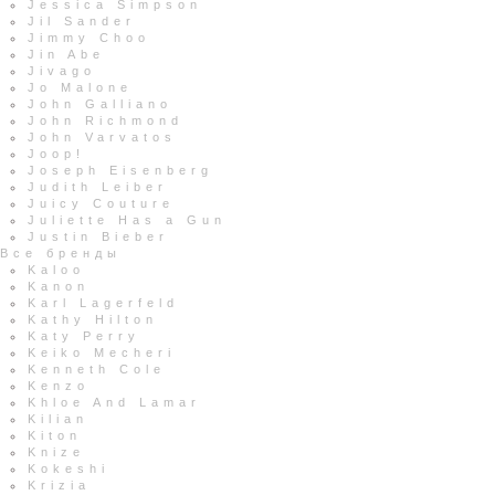
Jessica Simpson
Jil Sander
Jimmy Choo
Jin Abe
Jivago
Jo Malone
John Galliano
John Richmond
John Varvatos
Joop!
Joseph Eisenberg
Judith Leiber
Juicy Couture
Juliette Has a Gun
Justin Bieber
Все бренды
Kaloo
Kanon
Karl Lagerfeld
Kathy Hilton
Katy Perry
Keiko Mecheri
Kenneth Cole
Kenzo
Khloe And Lamar
Kilian
Kiton
Knize
Kokeshi
Krizia