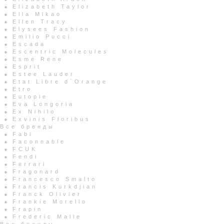
Elizabeth Taylor
Ella Mikao
Ellen Tracy
Elysees Fashion
Emilio Pucci
Escada
Escentric Molecules
Esme Rene
Esprit
Estee Lauder
Etat Libre d`Orange
Etro
Eutopie
Eva Longoria
Ex Nihilo
Exvinis Floribus
Все бренды
Fabi
Faconnable
FCUK
Fendi
Ferrari
Fragonard
Francesco Smalto
Francis Kurkdjian
Franck Olivier
Frankie Morello
Frapin
Frederic Malle