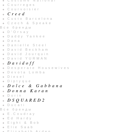
Costume National
Courreges
Courvoisier
Creed
Custo Barcelona
Czech & Speake
Все бренды
D'Orsay
Daddy Yankee
Dana
Danielle Steel
David Beckham
David Jourquin
David YURMAN
Davidoff
Desperate Housewives
Devota Lomba
Diesel
Diptyque
Dolce & Gabbana
Donna Karan
Dorin
DSQUARED2
Ducati
Все бренды
E.Coudray
Ed Hardy
Eight & Bob
Elie Saab
Elizabeth Arden