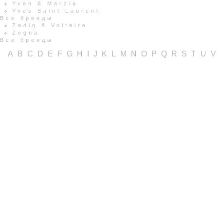
Yvan & Marzia
Yves Saint Laurent
Все бренды
Zadig & Voltaire
Zegna
Все бренды
A
B
C
D
E
F
G
H
I
J
K
L
M
N
O
P
Q
R
S
T
U