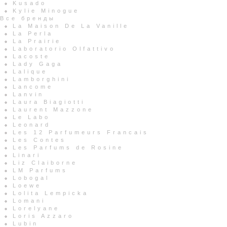
Kusado
Kylie Minogue
Все бренды
La Maison De La Vanille
La Perla
La Prairie
Laboratorio Olfattivo
Lacoste
Lady Gaga
Lalique
Lamborghini
Lancome
Lanvin
Laura Biagiotti
Laurent Mazzone
Le Labo
Leonard
Les 12 Parfumeurs Francais
Les Contes
Les Parfums de Rosine
Linari
Liz Claiborne
LM Parfums
Lobogal
Loewe
Lolita Lempicka
Lomani
Lorelyane
Loris Azzaro
Lubin