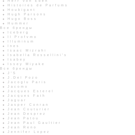
Herr Von Eden
Histoires de Parfums
Houbigant
Hugh Parsons
Hugo Boss
Hummer
Все бренды
Iceberg
Il Profvmo
Illuminum
Ines
Isaac Mizrahi
Isabella Rossellini's
Isabey
Issey Miyake
Все бренды
J'S
J.Del Pozo
Jacoglu Paris
Jacomo
Jacques Esterel
Jacques Fath
Jaguar
Jasper Conran
Jean Couturier
Jean Desprez
Jean Patou
Jean Paul Gaultier
Jean Reno
Jennifer Lopez