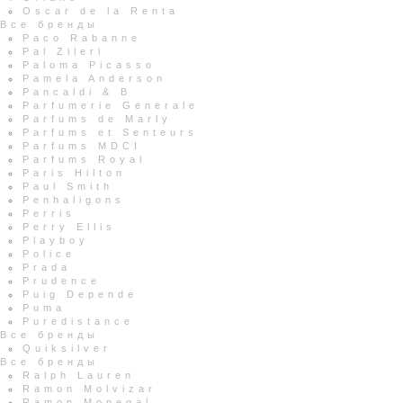
Oscar de la Renta
Все бренды
Paco Rabanne
Pal Zileri
Paloma Picasso
Pamela Anderson
Pancaldi & B
Parfumerie Generale
Parfums de Marly
Parfums et Senteurs
Parfums MDCI
Parfums Royal
Paris Hilton
Paul Smith
Penhaligons
Perris
Perry Ellis
Playboy
Police
Prada
Prudence
Puig Depende
Puma
Puredistance
Все бренды
Quiksilver
Все бренды
Ralph Lauren
Ramon Molvizar
Ramon Monegal