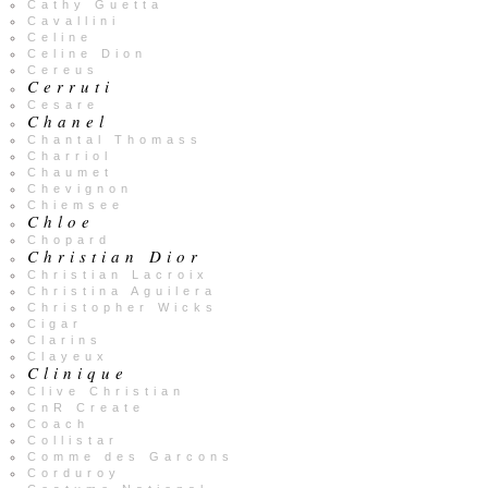
Cathy Guetta
Cavallini
Celine
Celine Dion
Cereus
Cerruti
Cesare
Chanel
Chantal Thomass
Charriol
Chaumet
Chevignon
Chiemsee
Chloe
Chopard
Christian Dior
Christian Lacroix
Christina Aguilera
Christopher Wicks
Cigar
Clarins
Clayeux
Clinique
Clive Christian
CnR Create
Coach
Collistar
Comme des Garcons
Corduroy