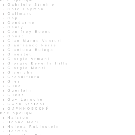
Все бренды
Gabriele Strehle
Gale Hayman
Galimard
Gap
Gendarme
Genty
Geoffrey Beene
Ghost
Gian Marco Venturi
Gianfranco Ferre
Gianluca Bulega
Ginestet
Giorgio Armani
Giorgio Beverly Hills
Giorgio Monti
Givenchy
Grandiflora
Gres
Gucci
Guerlain
Guess
Guy Laroche
Gwen Stefani
GИРИНОВСКИЙ
Все бренды
Halston
Hanae Mori
Helena Rubinstein
Hermes