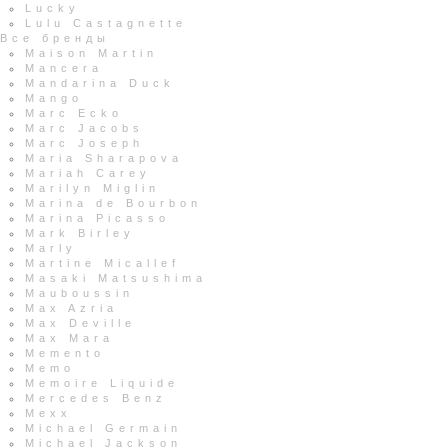
Lucky
Lulu Castagnette
Все бренды
Maison Martin
Mancera
Mandarina Duck
Mango
Marc Ecko
Marc Jacobs
Marc Joseph
Maria Sharapova
Mariah Carey
Marilyn Miglin
Marina de Bourbon
Marina Picasso
Mark Birley
Marly
Martine Micallef
Masaki Matsushima
Mauboussin
Max Azria
Max Deville
Max Mara
Memento
Memo
Memoire Liquide
Mercedes Benz
Mexx
Michael Germain
Michael Jackson