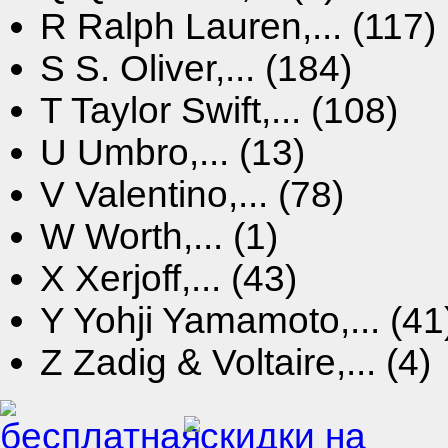
R
Ralph Lauren,... (117)
S
S. Oliver,... (184)
T
Taylor Swift,... (108)
U
Umbro,... (13)
V
Valentino,... (78)
W
Worth,... (1)
X
Xerjoff,... (43)
Y
Yohji Yamamoto,... (41
Z
Zadig & Voltaire,... (4)