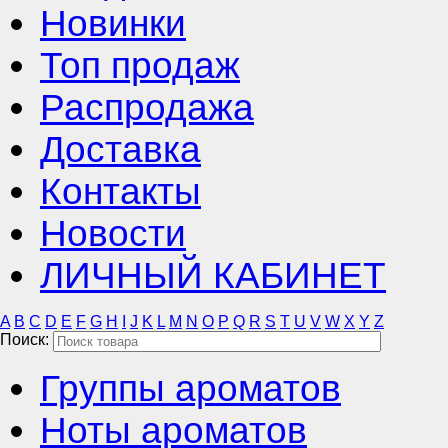
Новинки
Топ продаж
Распродажа
Доставка
Контакты
Новости
ЛИЧНЫЙ КАБИНЕТ
A
B
C
D
E
F
G
H
I
J
K
L
M
N
O
P
Q
R
S
T
U
V
W
X
Y
Z
Поиск:
Группы ароматов
Ноты ароматов