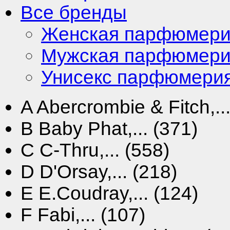
Все бренды
Женская парфюмер
Мужская парфюмер
Унисекс парфюмери
A
Abercrombie & Fitch,...
B
Baby Phat,... (371)
C
C-Thru,... (558)
D
D'Orsay,... (218)
E
E.Coudray,... (124)
F
Fabi,... (107)