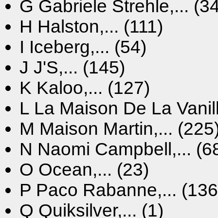
G
Gabriele Strehle,... (3
H
Halston,... (111)
I
Iceberg,... (54)
J
J'S,... (145)
K
Kaloo,... (127)
L
La Maison De La Vanille
M
Maison Martin,... (225
N
Naomi Campbell,... (6
O
Ocean,... (23)
P
Paco Rabanne,... (136
Q
Quiksilver,... (1)