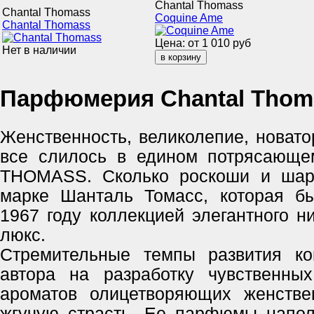
Chantal Thomass
Chantal Thomass
Coquine Ame
Chantal Thomass
Цена: от
1 010
руб
Нет в наличии
Парфюмерия Chantal Thom
Женственность, великолепие, новатор
все слилось в едином потрясающ
THOMASS. Сколько роскоши и шар
марке Шанталь Томасс, которая б
1967 году коллекцией элегантного н
люкс.
Стремительные темпы развития ко
автора на разработку чувственны
ароматов олицетворяющих женстве
жгучую страсть. Ее парфюмы напо