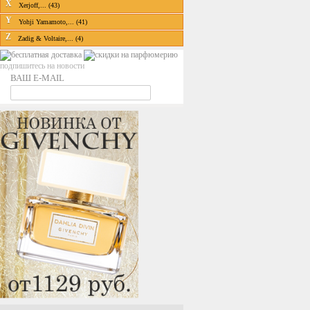
X
Xerjoff,... (43)
Y
Yohji Yamamoto,... (41)
Z
Zadig & Voltaire,... (4)
подпишитесь на новости
ВАШ E-MAIL