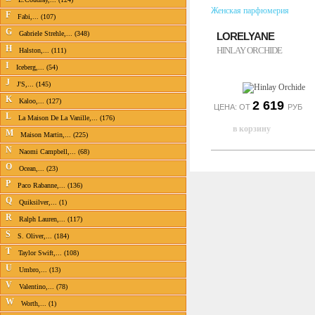
Женская парфюмерия
F
Fabi,... (107)
G
Gabriele Strehle,... (348)
LORELYANE
H
HINLAY ORCHIDE
Halston,... (111)
I
Iceberg,... (54)
J
J'S,... (145)
K
Kaloo,... (127)
2 619
ЦЕНА: ОТ
РУБ
L
La Maison De La Vanille,... (176)
M
Maison Martin,... (225)
N
Naomi Campbell,... (68)
O
Ocean,... (23)
P
Paco Rabanne,... (136)
Q
Quiksilver,... (1)
R
Ralph Lauren,... (117)
S
S. Oliver,... (184)
T
Taylor Swift,... (108)
U
Umbro,... (13)
V
Valentino,... (78)
W
Worth,... (1)