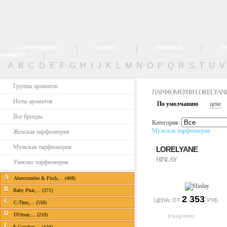
ПАРФЮМЕРИЯ
СКИДКИ
НОВИНКИ
ТО
КАБИНЕТ
A
B
C
D
E
F
G
H
I
J
K
L
M
N
O
P
Q
R
S
T
U
Группы ароматов
ПАРФЮМЕРИЯ LORELYAN
Ноты ароматов
По умолчанию
цене
Все бренды
Категория:
Мужская парфюмерия
Женская парфюмерия
Мужская парфюмерия
LORELYANE
HINLAY
Унисекс парфюмерия
A
Abercrombie & Fitch,... (408)
B
Baby Phat,... (371)
2 353
ЦЕНА: ОТ
РУБ
C
C-Thru,... (558)
D
D'Orsay,... (218)
E
E.Coudray,... (124)