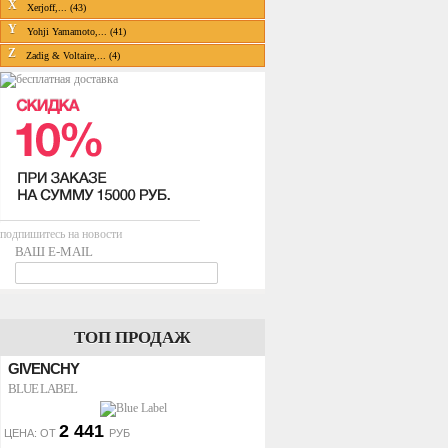
X
Xerjoff,... (43)
Y
Yohji Yamamoto,... (41)
Z
Zadig & Voltaire,... (4)
подпишитесь на новости
ВАШ E-MAIL
ТОП ПРОДАЖ
GIVENCHY
BLUE LABEL
2 441
ЦЕНА: ОТ
РУБ