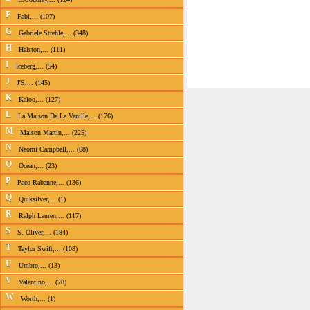
F
Fabi,... (107)
G
Gabriele Strehle,... (348)
H
Halston,... (111)
I
Iceberg,... (54)
J
J'S,... (145)
K
Kaloo,... (127)
L
La Maison De La Vanille,... (176)
M
Maison Martin,... (225)
N
Naomi Campbell,... (68)
O
Ocean,... (23)
P
Paco Rabanne,... (136)
Q
Quiksilver,... (1)
R
Ralph Lauren,... (117)
S
S. Oliver,... (184)
T
Taylor Swift,... (108)
U
Umbro,... (13)
V
Valentino,... (78)
W
Worth,... (1)