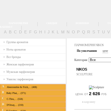
ПАРФЮМЕРИЯ
СКИДКИ
НОВИНКИ
ТО
КАБИНЕТ
A
B
C
D
E
F
G
H
I
J
K
L
M
N
O
P
Q
R
S
T
U
Группы ароматов
ПАРФЮМЕРИЯ NIKOS
Ноты ароматов
По умолчанию
цене
Все бренды
Категория:
Женская парфюмерия
NIKOS
Мужская парфюмерия
SCULPTURE
Унисекс парфюмерия
A
Abercrombie & Fitch,... (408)
B
2 626
Baby Phat,... (371)
ЦЕНА: ОТ
РУБ
C
C-Thru,... (558)
D
D'Orsay,... (218)
E
E.Coudray,... (124)