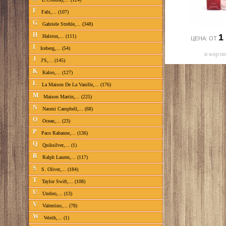
F
Fabi,... (107)
G
Gabriele Strehle,... (348)
H
1
Halston,... (111)
ЦЕНА: ОТ
I
Iceberg,... (54)
J
J'S,... (145)
K
Kaloo,... (127)
L
La Maison De La Vanille,... (176)
M
Maison Martin,... (225)
N
Naomi Campbell,... (68)
O
Ocean,... (23)
P
Paco Rabanne,... (136)
Q
Quiksilver,... (1)
R
Ralph Lauren,... (117)
S
S. Oliver,... (184)
T
Taylor Swift,... (108)
U
Umbro,... (13)
V
Valentino,... (78)
W
Worth,... (1)