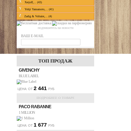
X
Xerjoff,... (43)
Y
Yohji Yamamoto,... (41)
Z
Zadig & Voltaire,... (4)
подпишитесь на новости
ВАШ E-MAIL
ТОП ПРОДАЖ
GIVENCHY
BLUE LABEL
2 441
ЦЕНА: ОТ
РУБ
ПОДРОБНЕЕ О ТОВАРЕ
PACO RABANNE
1 MILLION
1 677
ЦЕНА: ОТ
РУБ