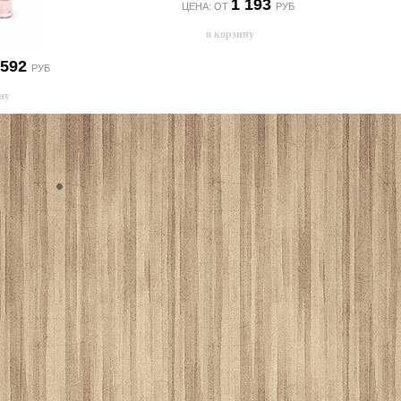
1 193
ЦЕНА: ОТ
РУБ
 592
РУБ