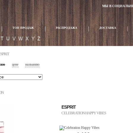
МЫ В СОЦИАЛЬН
ТОП ПРОДАЖ
РАСПРОДАЖА
ДОСТАВКА
T
U
V
W
X
Y
Z
SPRIT
нию
цене
названию
ON
ESPRIT
CELEBRATION HAPPY VIBES