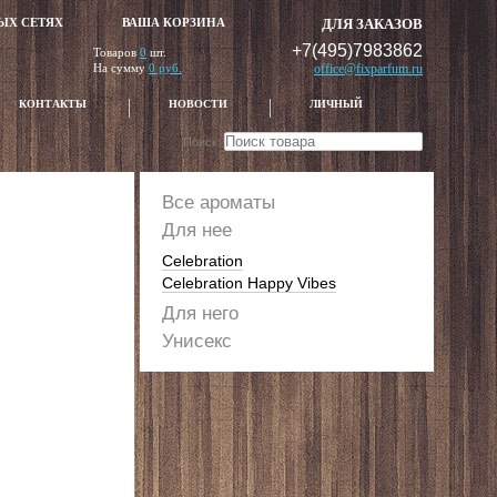
ЫХ СЕТЯХ
ВАША КОРЗИНА
ДЛЯ ЗАКАЗОВ
+7(495)7983862
Товаров
0
шт.
На сумму
0 руб.
office@fixparfum.ru
КОНТАКТЫ
НОВОСТИ
ЛИЧНЫЙ
Поиск:
Все ароматы
Для нее
Celebration
Celebration Happy Vibes
Для него
Унисекс