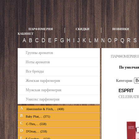
ПАРФЮМЕРИЯ
СКИДКИ
НОВИНКИ
КАБИНЕТ
A
B
C
D
E
F
G
H
I
J
K
L
M
N
O
P
Q
R
S
Группы ароматов
ПАРФЮМЕРИЯ E
Ноты ароматов
По умолча
Все бренды
Женская парфюмерия
Категория:
Мужская парфюмерия
ESPRIT
CELEBRATI
Унисекс парфюмерия
A
Abercrombie & Fitch,... (408)
B
Baby Phat,... (371)
C
C-Thru,... (558)
D
D'Orsay,... (218)
E
E.Coudray,... (124)