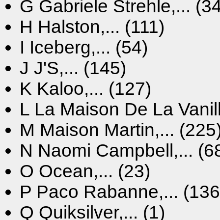
G
Gabriele Strehle,... (3
H
Halston,... (111)
I
Iceberg,... (54)
J
J'S,... (145)
K
Kaloo,... (127)
L
La Maison De La Vanille
M
Maison Martin,... (225
N
Naomi Campbell,... (6
O
Ocean,... (23)
P
Paco Rabanne,... (136
Q
Quiksilver,... (1)