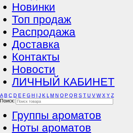
Новинки
Топ продаж
Распродажа
Доставка
Контакты
Новости
ЛИЧНЫЙ КАБИНЕТ
A
B
C
D
E
F
G
H
I
J
K
L
M
N
O
P
Q
R
S
T
U
V
W
X
Y
Z
Поиск:
Группы ароматов
Ноты ароматов