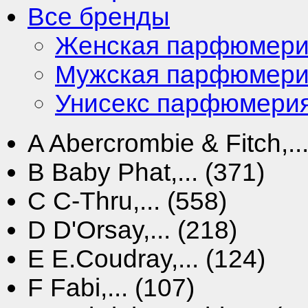
Все бренды
Женская парфюмер
Мужская парфюмер
Унисекс парфюмери
A
Abercrombie & Fitch,...
B
Baby Phat,... (371)
C
C-Thru,... (558)
D
D'Orsay,... (218)
E
E.Coudray,... (124)
F
Fabi,... (107)