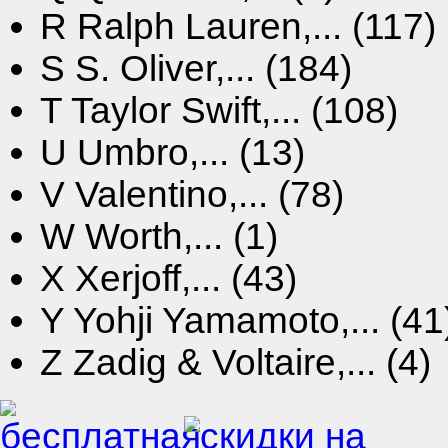
R
Ralph Lauren,... (117)
S
S. Oliver,... (184)
T
Taylor Swift,... (108)
U
Umbro,... (13)
V
Valentino,... (78)
W
Worth,... (1)
X
Xerjoff,... (43)
Y
Yohji Yamamoto,... (41
Z
Zadig & Voltaire,... (4)