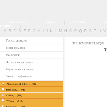
ПАРФЮМЕРИЯ
СКИДКИ
НОВИНКИ
ТО
КАБИНЕТ
A
B
C
D
E
F
G
H
I
J
K
L
M
N
O
P
Q
R
S
T
U
Группы ароматов
ПАРФЮМЕРИЯ CLINIQUE
Ноты ароматов
Т
Все бренды
Женская парфюмерия
Мужская парфюмерия
Унисекс парфюмерия
A
Abercrombie & Fitch,... (408)
B
Baby Phat,... (371)
C
C-Thru,... (558)
D
D'Orsay,... (218)
E
E.Coudray,... (124)