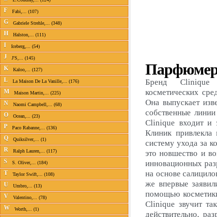
F
Fabi,... (107)
G
Gabriele Strehle,... (348)
H
Halston,... (111)
I
Iceberg,... (54)
J
J'S,... (145)
Парфюмери
K
Kaloo,... (127)
L
Бренд Clinique 
La Maison De La Vanille,... (176)
косметических сред
M
Maison Martin,... (225)
Она выпускает изв
N
Naomi Campbell,... (68)
собственные линии
O
Ocean,... (23)
Clinique входит и
P
Paco Rabanne,... (136)
Клиник привлекла 
Q
Quiksilver,... (1)
систему ухода за 
R
Ralph Lauren,... (117)
это новшество и во
S
инновационных разр
S. Oliver,... (184)
на основе салицило
T
Taylor Swift,... (108)
же впервые заявил
U
Umbro,... (13)
помощью косметики
V
Valentino,... (78)
Clinique звучит та
W
Worth,... (1)
действительно, ра