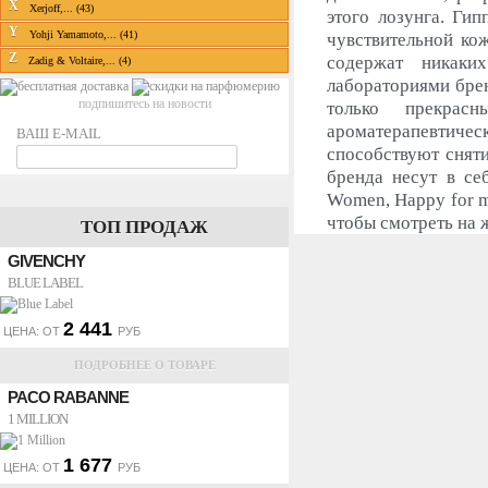
X
Xerjoff,... (43)
этого лозунга. Ги
Y
Yohji Yamamoto,... (41)
чувствительной кож
Z
содержат никаки
Zadig & Voltaire,... (4)
лабораториями брен
подпишитесь на новости
только прекрас
ароматерапевтиче
ВАШ E-MAIL
способствуют снят
бренда несут в се
Women, Happy for m
чтобы смотреть на 
ТОП ПРОДАЖ
GIVENCHY
BLUE LABEL
2 441
ЦЕНА: ОТ
РУБ
ПОДРОБНЕЕ О ТОВАРЕ
PACO RABANNE
1 MILLION
1 677
ЦЕНА: ОТ
РУБ