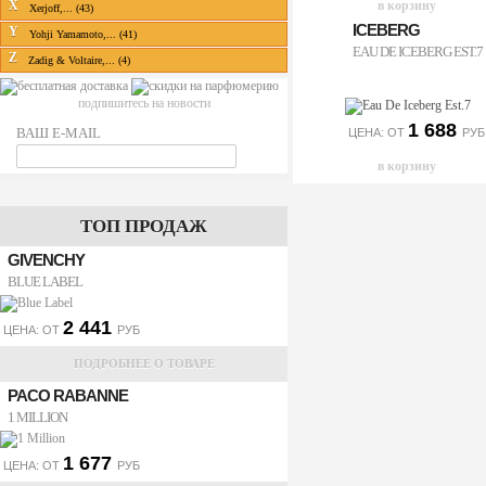
X
Xerjoff,... (43)
ICEBERG
Y
Yohji Yamamoto,... (41)
EAU DE ICEBERG EST.7
Z
Zadig & Voltaire,... (4)
подпишитесь на новости
1 688
ВАШ E-MAIL
ЦЕНА: ОТ
РУБ
ТОП ПРОДАЖ
GIVENCHY
BLUE LABEL
2 441
ЦЕНА: ОТ
РУБ
ПОДРОБНЕЕ О ТОВАРЕ
PACO RABANNE
1 MILLION
1 677
ЦЕНА: ОТ
РУБ