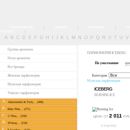
ПАРФЮМЕРИЯ
СКИДКИ
НОВИНКИ
ТО
КАБИНЕТ
A
B
C
D
E
F
G
H
I
J
K
L
M
N
O
P
Q
R
S
T
U
Группы ароматов
ПАРФЮМЕРИЯ ICEBERG
Ноты ароматов
По умолчанию
цен
Все бренды
Женская парфюмерия
Категория:
Мужская парфюмерия
Мужская парфюмерия
ICEBERG
Унисекс парфюмерия
BURNING ICE
A
Abercrombie & Fitch,... (408)
B
Baby Phat,... (371)
2 011
C
C-Thru,... (558)
ЦЕНА: ОТ
РУБ
D
D'Orsay,... (218)
E
E.Coudray,... (124)