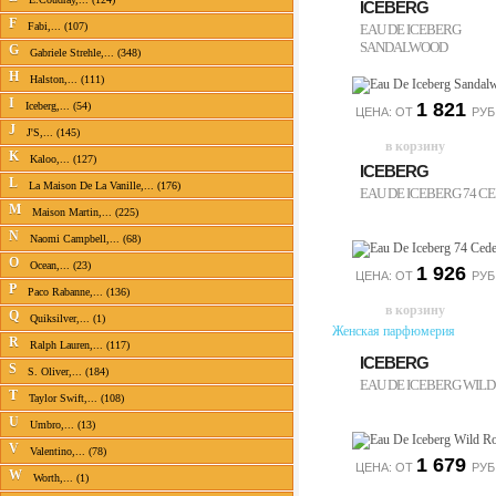
ICEBERG
F
Fabi,... (107)
EAU DE ICEBERG
SANDALWOOD
G
Gabriele Strehle,... (348)
H
Halston,... (111)
I
1 821
Iceberg,... (54)
ЦЕНА: ОТ
РУБ
J
J'S,... (145)
K
Kaloo,... (127)
ICEBERG
L
La Maison De La Vanille,... (176)
EAU DE ICEBERG 74 C
M
Maison Martin,... (225)
N
Naomi Campbell,... (68)
O
Ocean,... (23)
1 926
ЦЕНА: ОТ
РУБ
P
Paco Rabanne,... (136)
Q
Quiksilver,... (1)
Женская парфюмерия
R
Ralph Lauren,... (117)
ICEBERG
S
S. Oliver,... (184)
EAU DE ICEBERG WILD
T
Taylor Swift,... (108)
U
Umbro,... (13)
V
Valentino,... (78)
1 679
ЦЕНА: ОТ
РУБ
W
Worth,... (1)