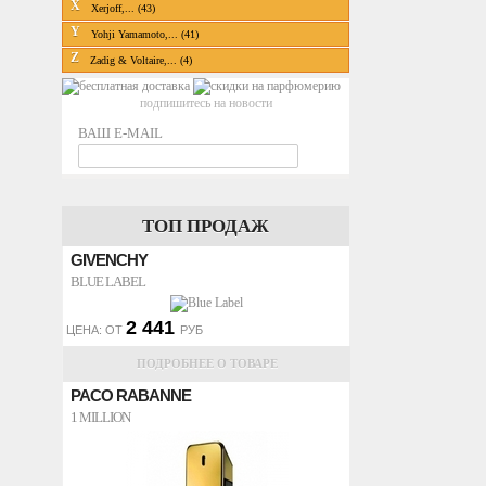
X
Xerjoff,... (43)
Y
Yohji Yamamoto,... (41)
Z
Zadig & Voltaire,... (4)
подпишитесь на новости
ВАШ E-MAIL
ТОП ПРОДАЖ
GIVENCHY
BLUE LABEL
2 441
ЦЕНА: ОТ
РУБ
ПОДРОБНЕЕ О ТОВАРЕ
PACO RABANNE
1 MILLION