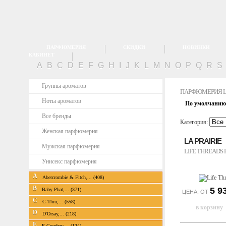
ПАРФЮМЕРИЯ
СКИДКИ
НОВИНКИ
КАБИНЕТ
A
B
C
D
E
F
G
H
I
J
K
L
M
N
O
P
Q
R
S
Группы ароматов
ПАРФЮМЕРИЯ LA
Ноты ароматов
По умолчанию
Все бренды
Категория:
Женская парфюмерия
LA PRAIRIE
Мужская парфюмерия
LIFE THREADS
Унисекс парфюмерия
A
Abercrombie & Fitch,... (408)
B
5 9
Baby Phat,... (371)
ЦЕНА: ОТ
C
C-Thru,... (558)
D
D'Orsay,... (218)
E
E.Coudray,... (124)