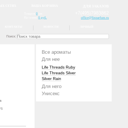
ЫХ СЕТЯХ
ВАША КОРЗИНА
ДЛЯ ЗАКАЗОВ
+7(495)7983862
Товаров
0
шт.
На сумму
0 руб.
office@fixparfum.ru
КОНТАКТЫ
НОВОСТИ
ЛИЧНЫЙ
Поиск:
Все ароматы
Для нее
Life Threads Ruby
Life Threads Silver
Silver Rain
Для него
Унисекс
УБ