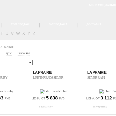
МЫ В СОЦИАЛЬН
ТОП ПРОДАЖ
РАСПРОДАЖА
ДОСТАВКА
T
U
V
W
X
Y
Z
 PRAIRIE
цене
названию
LA PRAIRIE
LA PRAIRIE
 RUBY
LIFE THREADS SILVER
SILVER RAIN
33
5 838
3 112
РУБ
ЦЕНА: ОТ
РУБ
ЦЕНА: ОТ
Р