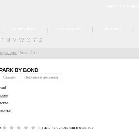
МЫ В СОЦИАЛЬН
ТОП ПРОДАЖ
РАСПРОДАЖА
ДОСТАВКА
T
U
V
W
X
Y
Z
арфюмерия
/
Bryant Park
 PARK BY
BOND
Скидки
Покупка и доставка
ond
ский
дства:
ромата:
из 5 на основании
отзывов
0.0
0
: