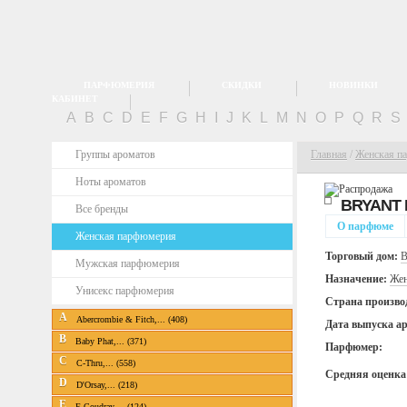
ПАРФЮМЕРИЯ
СКИДКИ
НОВИНКИ
КАБИНЕТ
A
B
C
D
E
F
G
H
I
J
K
L
M
N
O
P
Q
R
S
Группы ароматов
Главная
/
Женская п
Ноты ароматов
BRYANT
Все бренды
О парфюме
Женская парфюмерия
Торговый дом:
B
Мужская парфюмерия
Назначение:
Жен
Унисекс парфюмерия
Страна произво
A
Abercrombie & Fitch,... (408)
Дата выпуска а
B
Baby Phat,... (371)
Парфюмер:
C
C-Thru,... (558)
Средняя оценка
D
D'Orsay,... (218)
E
E.Coudray,... (124)