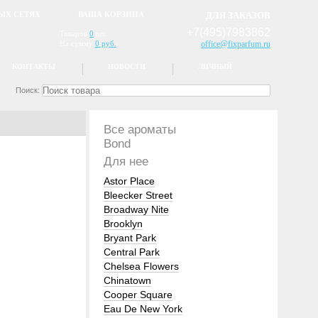
ЫХ СЕТЯХ
ВАША КОРЗИНА
ДЛЯ ЗАКАЗОВ
+7(495)7983862
Товаров
0
шт.
На сумму
0 руб.
office@fixparfum.ru
КОНТАКТЫ
НОВОСТИ
ЛИЧНЫЙ
Поиск:
Все ароматы
Bond
Для нее
Astor Place
Bleecker Street
Broadway Nite
Brooklyn
Bryant Park
Central Park
Chelsea Flowers
Chinatown
Cooper Square
Eau De New York