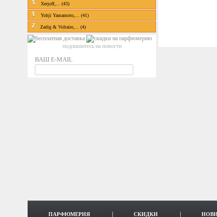
X
Xerjoff,... (43)
Y
Yohji Yamamoto,... (41)
Z
Zadig & Voltaire,... (4)
подпишитесь на новости
ВАШ E-MAIL
ПАРФЮМЕРИЯ
СКИДКИ
НОВ