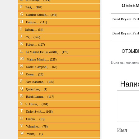
ОБЪЕМ
F
Fabi,... (107)
G
Gabriele Strehle,... (348)
Bond Bryant Par
H
Halston,... (111)
I
Iceberg,... (54)
Bond Bryant Par
J
J'S,... (145)
K
Kaloo,... (127)
ОТЗЫВ
L
La Maison De La Vanille,... (176)
M
Maison Martin,... (225)
Пока нет коммент
N
Naomi Campbell,... (68)
O
Ocean,... (23)
P
Напи
Paco Rabanne,... (136)
Q
Quiksilver,... (1)
R
Ralph Lauren,... (117)
S
S. Oliver,... (184)
T
Taylor Swift,... (108)
U
Umbro,... (13)
V
Valentino,... (78)
Имя
W
Worth,... (1)