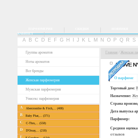
ПАРФЮМЕРИЯ
СКИДКИ
НОВИНКИ
КАБИНЕТ
A
B
C
D
E
F
G
H
I
J
K
L
M
N
O
P
Q
R
S
Группы ароматов
Главная
/
Женская п
Ноты ароматов
I LOVE 
Все бренды
О парфюме
Женская парфюмерия
Торговый дом:
B
Мужская парфюмерия
Назначение:
Жен
Унисекс парфюмерия
Страна произво
A
Abercrombie & Fitch,... (408)
Дата выпуска а
B
Baby Phat,... (371)
Парфюмер:
C
C-Thru,... (558)
Средняя оценка
D
D'Orsay,... (218)
отзывов
E
E.Coudray,... (124)