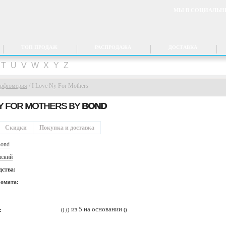
МЫ В СОЦИАЛЬН
ТОП ПРОДАЖ
РАСПРОДАЖА
ДОСТАВКА
T
U
V
W
X
Y
Z
арфюмерия
/
I Love Ny For Mothers
NY FOR MOTHERS BY
BOND
Скидки
Покупка и доставка
ond
ский
дства:
ромата:
из 5 на основании
0.0
0
: