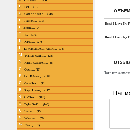
F
Fabi,... (107)
ОБЪЕМ
G
Gabriele Strehle,... (348)
H
Halston,... (111)
Bond I Love Ny 
I
Iceberg,... (54)
J
J'S,... (145)
Bond I Love Ny 
K
Kaloo,... (127)
L
La Maison De La Vanille,... (176)
M
Maison Martin,... (225)
ОТЗЫВ
N
Naomi Campbell,... (68)
O
Ocean,... (23)
Пока нет коммент
P
Paco Rabanne,... (136)
Q
Quiksilver,... (1)
R
Напи
Ralph Lauren,... (117)
S
S. Oliver,... (184)
T
Taylor Swift,... (108)
U
Umbro,... (13)
V
Valentino,... (78)
W
Worth,... (1)