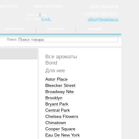
ЫХ СЕТЯХ
ВАША КОРЗИНА
ДЛЯ ЗАКАЗОВ
+7(495)7983862
Товаров
0
шт.
На сумму
0 руб.
office@fixparfum.ru
КОНТАКТЫ
НОВОСТИ
ЛИЧНЫЙ
Поиск:
Все ароматы
Bond
Для нее
Astor Place
Bleecker Street
Broadway Nite
Brooklyn
Bryant Park
Central Park
Chelsea Flowers
Chinatown
Cooper Square
Eau De New York