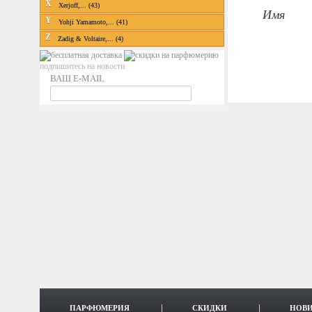
X
Xerjoff,... (43)
Имя
Y
Yohji Yamamoto,... (41)
Z
Zadig & Voltaire,... (4)
подпишитесь на новости
ВАШ E-MAIL
ПАРФЮМЕРИЯ
СКИДКИ
НОВ