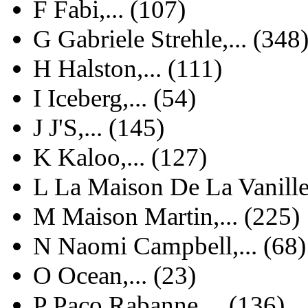
F
Fabi,... (107)
G
Gabriele Strehle,... (348
H
Halston,... (111)
I
Iceberg,... (54)
J
J'S,... (145)
K
Kaloo,... (127)
L
La Maison De La Vanille,
M
Maison Martin,... (225)
N
Naomi Campbell,... (68)
O
Ocean,... (23)
P
Paco Rabanne,... (136)