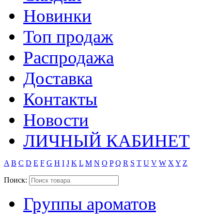
Новинки
Топ продаж
Распродажа
Доставка
Контакты
Новости
ЛИЧНЫЙ КАБИНЕТ
A
B
C
D
E
F
G
H
I
J
K
L
M
N
O
P
Q
R
S
T
U
V
W
X
Y
Z
Поиск:
Группы ароматов