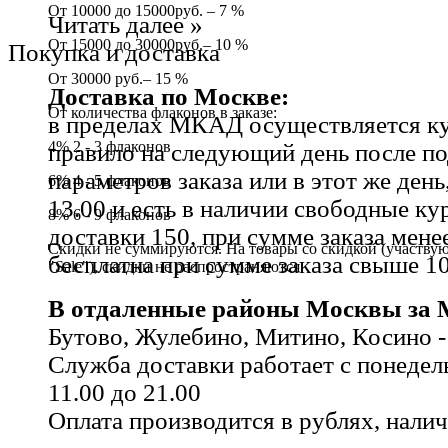
От 10000 до 15000руб. – 7 %
Читать далее »
От 15000 до 30000руб.– 10 %
Покупка и доставка
От 30000 руб.– 15 %
Доставка по Москве:
От количества флаконов в заказе:
в пределах МКАД осуществляется ку
4% 2 - 3 флаконов
правило на следующий день после п
параметров заказа или в этот же день,
6% 4 - 5 флаконов
13.00 и есть в наличии свободные к
8% 6 - 9 флаконов
доставки 150, при сумме заказа мене
Скидки не суммируются. На товары со скидкой (участвую
бесплатна при сумме заказа свыше 10
"Sale"), скидки не распространяются.
В отдаленные районы Москвы за
Бутово, Жулебино, Митино, Косино -
Служба доставки работает с понедель
11.00 до 21.00
Оплата производится в рублях, нали