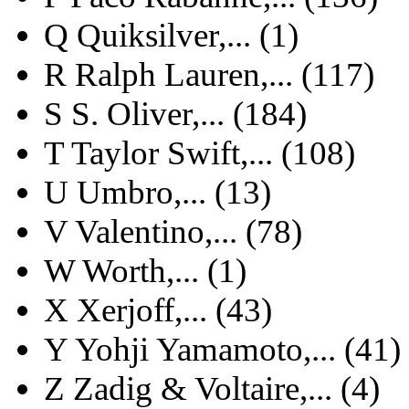
Q
Quiksilver,... (1)
R
Ralph Lauren,... (117)
S
S. Oliver,... (184)
T
Taylor Swift,... (108)
U
Umbro,... (13)
V
Valentino,... (78)
W
Worth,... (1)
X
Xerjoff,... (43)
Y
Yohji Yamamoto,... (41)
Z
Zadig & Voltaire,... (4)