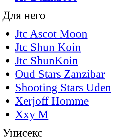
Для него
Jtc Ascot Moon
Jtc Shun Koin
Jtc ShunKoin
Oud Stars Zanzibar
Shooting Stars Uden
Xerjoff Homme
Xxy М
Унисекс