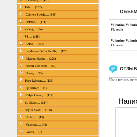
F
Fabi,... (107)
ОБЪЕМ
G
Gabriele Strehle,... (348)
H
Halston,... (111)
Valentino Valent
I
Floreale
Iceberg,... (54)
J
J'S,... (145)
Valentino Valent
K
Kaloo,... (127)
Floreale
L
La Maison De La Vanille,... (176)
M
Maison Martin,... (225)
N
Naomi Campbell,... (68)
ОТЗЫВ
O
Ocean,... (23)
Пока нет коммент
P
Paco Rabanne,... (136)
Q
Quiksilver,... (1)
R
Ralph Lauren,... (117)
Напи
S
S. Oliver,... (184)
T
Taylor Swift,... (108)
U
Umbro,... (13)
V
Valentino,... (78)
W
Worth,... (1)