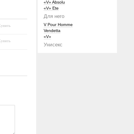
«V» Absolu
«V» Ete
Для него
V Pour Homme
Vendetta
«V»
Унисекс