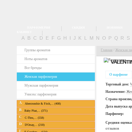
ПАРФЮМЕРИЯ
СКИДКИ
НОВИНКИ
КАБИНЕТ
A
B
C
D
E
F
G
H
I
J
K
L
M
N
O
P
Q
R
S
Группы ароматов
Главная
/
Женская п
Ноты ароматов
VALENTI
Все бренды
О парфюме
Женская парфюмерия
Торговый дом:
V
Мужская парфюмерия
Назначение:
Жен
Унисекс парфюмерия
Страна произво
A
Abercrombie & Fitch,... (408)
Дата выпуска а
B
Baby Phat,... (371)
Парфюмер:
C
C-Thru,... (558)
Средняя оценка
D
D'Orsay,... (218)
отзывов
E
E.Coudray,... (124)