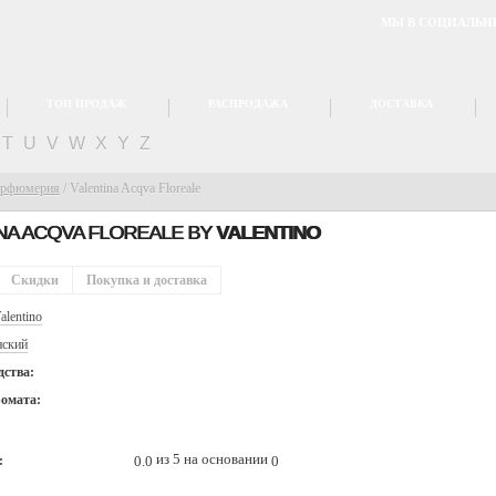
МЫ В СОЦИАЛЬН
ТОП ПРОДАЖ
РАСПРОДАЖА
ДОСТАВКА
T
U
V
W
X
Y
Z
арфюмерия
/
Valentina Acqva Floreale
NA ACQVA FLOREALE BY
VALENTINO
Скидки
Покупка и доставка
alentino
ский
дства:
ромата:
из 5 на основании
0.0
0
: