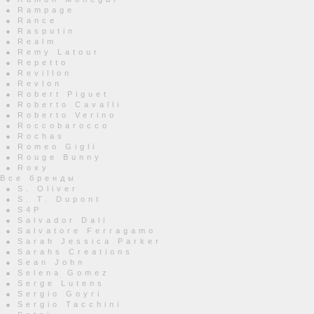
Rampage
Rance
Rasputin
Realm
Remy Latour
Repetto
Revillon
Revlon
Robert Piguet
Roberto Cavalli
Roberto Verino
Roccobarocco
Rochas
Romeo Gigli
Rouge Bunny
Roxy
Все бренды
S. Oliver
S. T. Dupont
S4P
Salvador Dali
Salvatore Ferragamo
Sarah Jessica Parker
Sarahs Creations
Sean John
Selena Gomez
Serge Lutens
Sergio Goyri
Sergio Tacchini