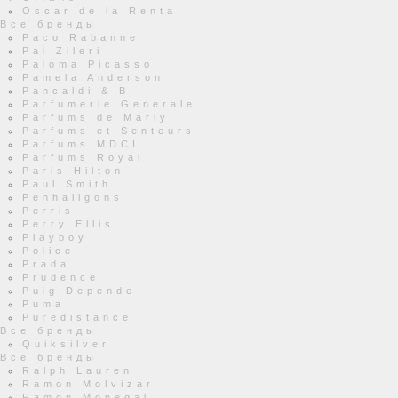
Oscar de la Renta
Все бренды
Paco Rabanne
Pal Zileri
Paloma Picasso
Pamela Anderson
Pancaldi & B
Parfumerie Generale
Parfums de Marly
Parfums et Senteurs
Parfums MDCI
Parfums Royal
Paris Hilton
Paul Smith
Penhaligons
Perris
Perry Ellis
Playboy
Police
Prada
Prudence
Puig Depende
Puma
Puredistance
Все бренды
Quiksilver
Все бренды
Ralph Lauren
Ramon Molvizar
Ramon Monegal