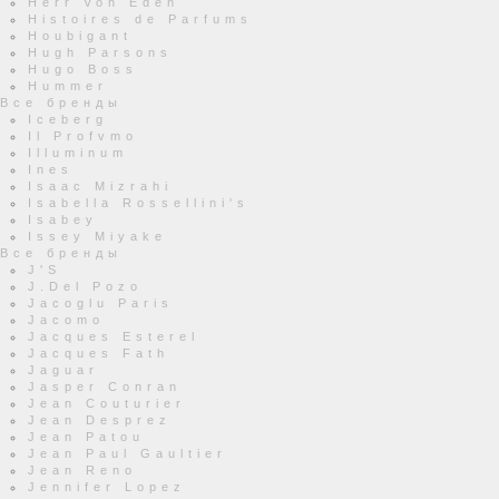
Herr Von Eden
Histoires de Parfums
Houbigant
Hugh Parsons
Hugo Boss
Hummer
Все бренды
Iceberg
Il Profvmo
Illuminum
Ines
Isaac Mizrahi
Isabella Rossellini's
Isabey
Issey Miyake
Все бренды
J'S
J.Del Pozo
Jacoglu Paris
Jacomo
Jacques Esterel
Jacques Fath
Jaguar
Jasper Conran
Jean Couturier
Jean Desprez
Jean Patou
Jean Paul Gaultier
Jean Reno
Jennifer Lopez