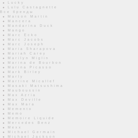
Lucky
Lulu Castagnette
Все бренды
Maison Martin
Mancera
Mandarina Duck
Mango
Marc Ecko
Marc Jacobs
Marc Joseph
Maria Sharapova
Mariah Carey
Marilyn Miglin
Marina de Bourbon
Marina Picasso
Mark Birley
Marly
Martine Micallef
Masaki Matsushima
Mauboussin
Max Azria
Max Deville
Max Mara
Memento
Memo
Memoire Liquide
Mercedes Benz
Mexx
Michael Germain
Michael Jackson