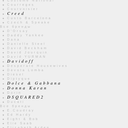
Costume National
Courreges
Courvoisier
Creed
Custo Barcelona
Czech & Speake
Все бренды
D'Orsay
Daddy Yankee
Dana
Danielle Steel
David Beckham
David Jourquin
David YURMAN
Davidoff
Desperate Housewives
Devota Lomba
Diesel
Diptyque
Dolce & Gabbana
Donna Karan
Dorin
DSQUARED2
Ducati
Все бренды
E.Coudray
Ed Hardy
Eight & Bob
Elie Saab
Elizabeth Arden