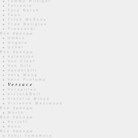
Tommy Hilfiger
Torrente
Tory Burch
Tous
Trish McEvoy
True Religion
Trussardi
Все бренды
Umbro
Ungaro
Usher
Все бренды
Valentino
Van Cleef
Van Gils
Vanderbilt
Vera Wang
Vero Profumo
Versace
Versailles
Victor&Rolf
Viktoria Minya
Vivienne Westwood
Все бренды
Worth
Все бренды
Xerjoff
Xoxo
Все бренды
Yohji Yamamoto