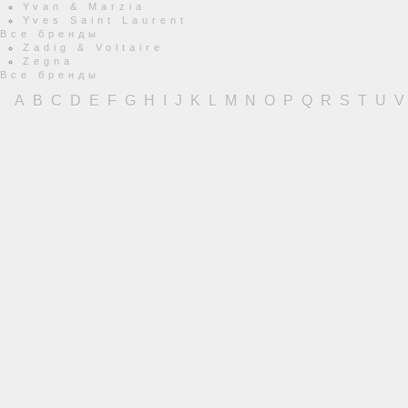
Yvan & Marzia
Yves Saint Laurent
Все бренды
Zadig & Voltaire
Zegna
Все бренды
A
B
C
D
E
F
G
H
I
J
K
L
M
N
O
P
Q
R
S
T
U