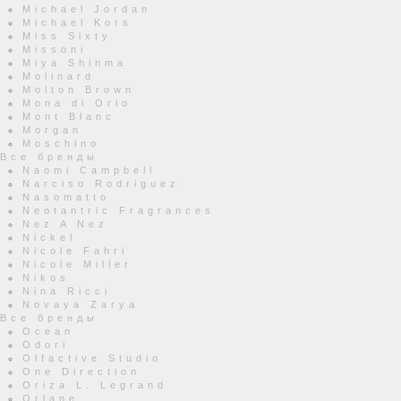
Michael Jordan
Michael Kors
Miss Sixty
Missoni
Miya Shinma
Molinard
Molton Brown
Mona di Orio
Mont Blanc
Morgan
Moschino
Все бренды
Naomi Campbell
Narciso Rodriguez
Nasomatto
Neotantric Fragrances
Nez A Nez
Nickel
Nicole Fahri
Nicole Miller
Nikos
Nina Ricci
Novaya Zarya
Все бренды
Ocean
Odori
Olfactive Studio
One Direction
Oriza L. Legrand
Orlane