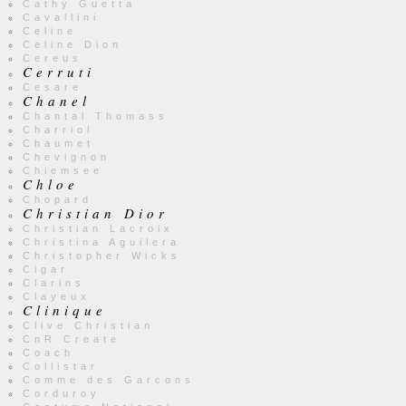
Cathy Guetta
Cavallini
Celine
Celine Dion
Cereus
Cerruti
Cesare
Chanel
Chantal Thomass
Charriol
Chaumet
Chevignon
Chiemsee
Chloe
Chopard
Christian Dior
Christian Lacroix
Christina Aguilera
Christopher Wicks
Cigar
Clarins
Clayeux
Clinique
Clive Christian
CnR Create
Coach
Collistar
Comme des Garcons
Corduroy