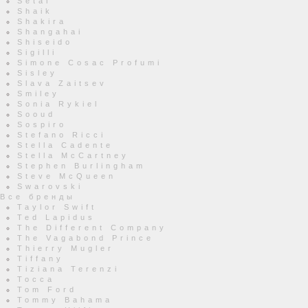
Setai
Shaik
Shakira
Shangahai
Shiseido
Sigilli
Simone Cosac Profumi
Sisley
Slava Zaitsev
Smiley
Sonia Rykiel
Sooud
Sospiro
Stefano Ricci
Stella Cadente
Stella McCartney
Stephen Burlingham
Steve McQueen
Swarovski
Все бренды
Taylor Swift
Ted Lapidus
The Different Company
The Vagabond Prince
Thierry Mugler
Tiffany
Tiziana Terenzi
Tocca
Tom Ford
Tommy Bahama