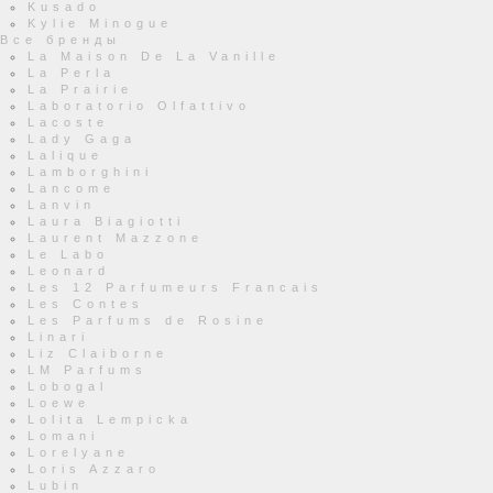
Kusado
Kylie Minogue
Все бренды
La Maison De La Vanille
La Perla
La Prairie
Laboratorio Olfattivo
Lacoste
Lady Gaga
Lalique
Lamborghini
Lancome
Lanvin
Laura Biagiotti
Laurent Mazzone
Le Labo
Leonard
Les 12 Parfumeurs Francais
Les Contes
Les Parfums de Rosine
Linari
Liz Claiborne
LM Parfums
Lobogal
Loewe
Lolita Lempicka
Lomani
Lorelyane
Loris Azzaro
Lubin