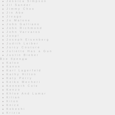
Jessica Simpson
Jil Sander
Jimmy Choo
Jin Abe
Jivago
Jo Malone
John Galliano
John Richmond
John Varvatos
Joop!
Joseph Eisenberg
Judith Leiber
Juicy Couture
Juliette Has a Gun
Justin Bieber
Все бренды
Kaloo
Kanon
Karl Lagerfeld
Kathy Hilton
Katy Perry
Keiko Mecheri
Kenneth Cole
Kenzo
Khloe And Lamar
Kilian
Kiton
Knize
Kokeshi
Krizia