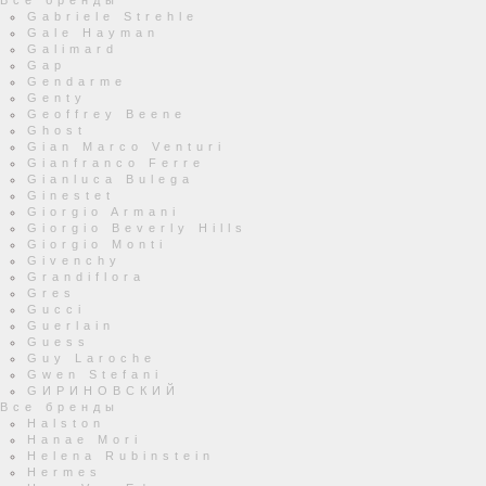
Все бренды
Gabriele Strehle
Gale Hayman
Galimard
Gap
Gendarme
Genty
Geoffrey Beene
Ghost
Gian Marco Venturi
Gianfranco Ferre
Gianluca Bulega
Ginestet
Giorgio Armani
Giorgio Beverly Hills
Giorgio Monti
Givenchy
Grandiflora
Gres
Gucci
Guerlain
Guess
Guy Laroche
Gwen Stefani
GИРИНОВСКИЙ
Все бренды
Halston
Hanae Mori
Helena Rubinstein
Hermes