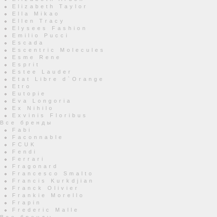
Elizabeth Taylor
Ella Mikao
Ellen Tracy
Elysees Fashion
Emilio Pucci
Escada
Escentric Molecules
Esme Rene
Esprit
Estee Lauder
Etat Libre d`Orange
Etro
Eutopie
Eva Longoria
Ex Nihilo
Exvinis Floribus
Все бренды
Fabi
Faconnable
FCUK
Fendi
Ferrari
Fragonard
Francesco Smalto
Francis Kurkdjian
Franck Olivier
Frankie Morello
Frapin
Frederic Malle