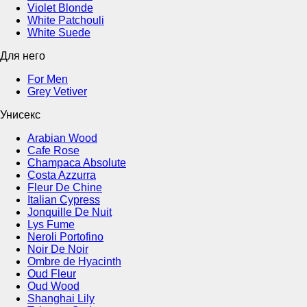
Violet Blonde
White Patchouli
White Suede
Для него
For Men
Grey Vetiver
Унисекс
Arabian Wood
Cafe Rose
Champaca Absolute
Costa Azzurra
Fleur De Chine
Italian Cypress
Jonquille De Nuit
Lys Fume
Neroli Portofino
Noir De Noir
Ombre de Hyacinth
Oud Fleur
Oud Wood
Shanghai Lily