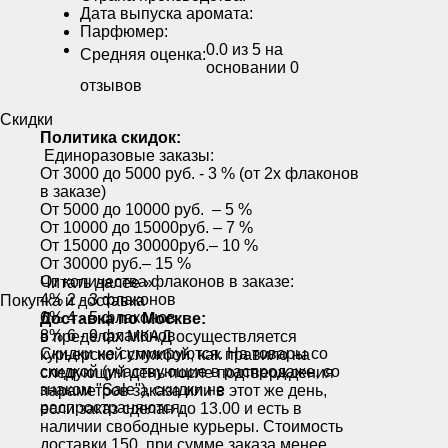
Дата выпуска аромата:
Парфюмер:
0.0
из 5 на
Средняя оценка:
основании
0
отзывов
Скидки
Политика скидок:
Единоразовые заказы:
От 3000 до 5000 руб. - 3 % (от 2х флаконов
в заказе)
От 5000 до 10000 руб. – 5 %
От 10000 до 15000руб. – 7 %
От 15000 до 30000руб.– 10 %
От 30000 руб.– 15 %
От количества флаконов в заказе:
Читать далее »
4% 2 - 3 флаконов
Покупка и доставка
6% 4 - 5 флаконов
Доставка по Москве:
8% 6 - 9 флаконов
в пределах МКАД осуществляется
Скидки не суммируются. На товары со
курьерской службой, как правило на
скидкой (участвующие в распродаже, со
следующий день после подтверждения
знаком "Sale"), скидки не
параметров заказа или в этот же день,
распространяются.
если заказ сделан до 13.00 и есть в
наличии свободные курьеры. Стоимость
доставки 150, при сумме заказа менее