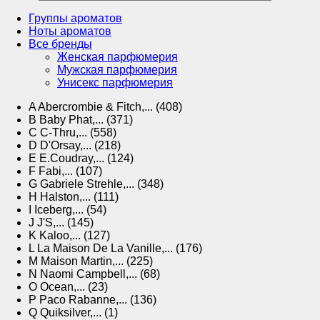
Группы ароматов
Ноты ароматов
Все бренды
Женская парфюмерия
Мужская парфюмерия
Унисекс парфюмерия
A
Abercrombie & Fitch,... (408)
B
Baby Phat,... (371)
C
C-Thru,... (558)
D
D'Orsay,... (218)
E
E.Coudray,... (124)
F
Fabi,... (107)
G
Gabriele Strehle,... (348)
H
Halston,... (111)
I
Iceberg,... (54)
J
J'S,... (145)
K
Kaloo,... (127)
L
La Maison De La Vanille,... (176)
M
Maison Martin,... (225)
N
Naomi Campbell,... (68)
O
Ocean,... (23)
P
Paco Rabanne,... (136)
Q
Quiksilver,... (1)