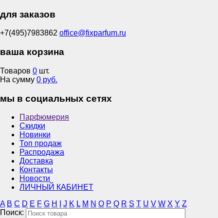
для заказов
+7(495)7983862
office@fixparfum.ru
ваша корзина
Товаров
0
шт.
На сумму
0 руб.
мы в социальных сетях
Парфюмерия
Скидки
Новинки
Топ продаж
Распродажа
Доставка
Контакты
Новости
ЛИЧНЫЙ КАБИНЕТ
A
B
C
D
E
F
G
H
I
J
K
L
M
N
O
P
Q
R
S
T
U
V
W
X
Y
Z
Поиск: