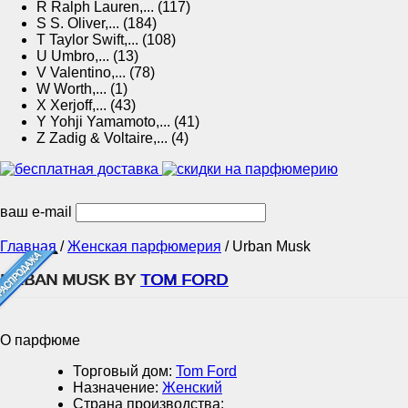
R
Ralph Lauren,... (117)
S
S. Oliver,... (184)
T
Taylor Swift,... (108)
U
Umbro,... (13)
V
Valentino,... (78)
W
Worth,... (1)
X
Xerjoff,... (43)
Y
Yohji Yamamoto,... (41)
Z
Zadig & Voltaire,... (4)
ваш e-mail
Главная
/
Женская парфюмерия
/
Urban Musk
URBAN MUSK BY
TOM FORD
О парфюме
Торговый дом:
Tom Ford
Назначение:
Женский
Страна производства: