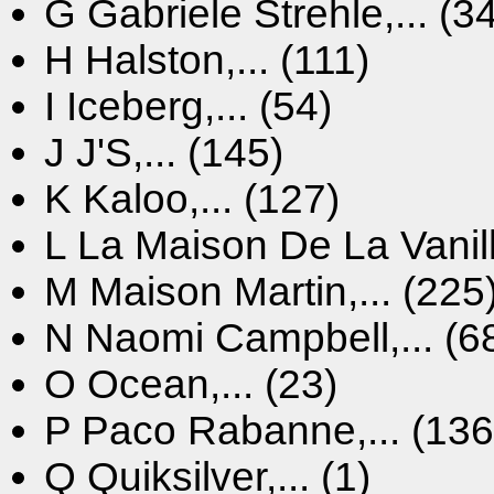
G
Gabriele Strehle,... (3
H
Halston,... (111)
I
Iceberg,... (54)
J
J'S,... (145)
K
Kaloo,... (127)
L
La Maison De La Vanille
M
Maison Martin,... (225
N
Naomi Campbell,... (6
O
Ocean,... (23)
P
Paco Rabanne,... (136
Q
Quiksilver,... (1)