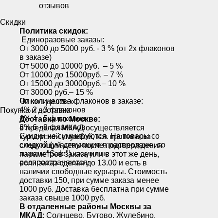
отзывов
Скидки
Политика скидок:
Единоразовые заказы:
От 3000 до 5000 руб. - 3 % (от 2х флаконов
в заказе)
От 5000 до 10000 руб. – 5 %
От 10000 до 15000руб. – 7 %
От 15000 до 30000руб.– 10 %
От 30000 руб.– 15 %
От количества флаконов в заказе:
Читать далее »
4% 2 - 3 флаконов
Покупка и доставка
6% 4 - 5 флаконов
Доставка по Москве:
8% 6 - 9 флаконов
в пределах МКАД осуществляется
Скидки не суммируются. На товары со
курьерской службой, как правило на
скидкой (участвующие в распродаже, со
следующий день после подтверждения
знаком "Sale"), скидки не
параметров заказа или в этот же день,
распространяются.
если заказ сделан до 13.00 и есть в
наличии свободные курьеры. Стоимость
доставки 150, при сумме заказа менее
1000 руб. Доставка бесплатна при сумме
заказа свыше 1000 руб.
В отдаленные районы Москвы за
МКАД
: Солнцево, Бутово, Жулебино,