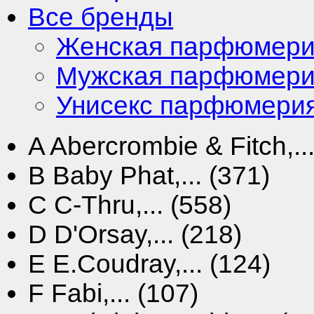
Все бренды
Женская парфюмер
Мужская парфюмер
Унисекс парфюмери
A
Abercrombie & Fitch,...
B
Baby Phat,... (371)
C
C-Thru,... (558)
D
D'Orsay,... (218)
E
E.Coudray,... (124)
F
Fabi,... (107)