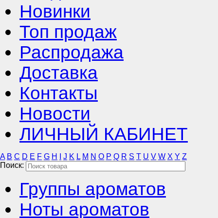
Новинки
Топ продаж
Распродажа
Доставка
Контакты
Новости
ЛИЧНЫЙ КАБИНЕТ
A
B
C
D
E
F
G
H
I
J
K
L
M
N
O
P
Q
R
S
T
U
V
W
X
Y
Z
Поиск:
Группы ароматов
Ноты ароматов