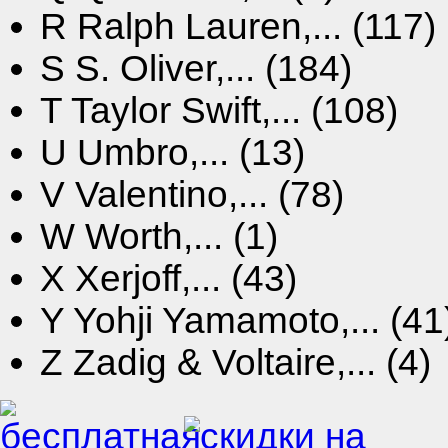
R
Ralph Lauren,... (117)
S
S. Oliver,... (184)
T
Taylor Swift,... (108)
U
Umbro,... (13)
V
Valentino,... (78)
W
Worth,... (1)
X
Xerjoff,... (43)
Y
Yohji Yamamoto,... (41
Z
Zadig & Voltaire,... (4)