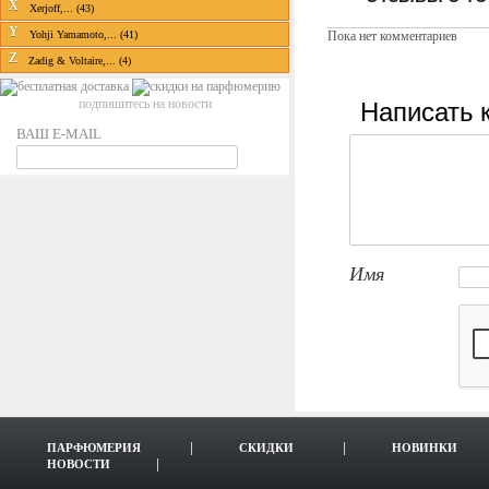
X
Xerjoff,... (43)
Y
Пока нет комментариев
Yohji Yamamoto,... (41)
Z
Zadig & Voltaire,... (4)
Написать 
подпишитесь на новости
ВАШ E-MAIL
Имя
ПАРФЮМЕРИЯ
СКИДКИ
НОВИНКИ
НОВОСТИ