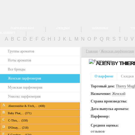
ПАРФЮМЕРИЯ
СКИДКИ
НОВИНКИ
ТО
КАБИНЕТ
A
B
C
D
E
F
G
H
I
J
K
L
M
N
O
P
Q
R
S
T
U
Группы ароматов
Главная
/
Женская парфюмерия
Ноты ароматов
ALIEN BY
THIER
Все бренды
О парфюме
Скидки
Женская парфюмерия
Торговый дом:
Thierry Mugl
Мужская парфюмерия
Назначение:
Женский
Унисекс парфюмерия
Страна производства:
A
Abercrombie & Fitch,... (408)
Дата выпуска аромата:
B
Baby Phat,... (371)
Парфюмер:
C
C-Thru,... (558)
Средняя оценка:
D
D'Orsay,... (218)
отзывов
E
E.Coudray,... (124)