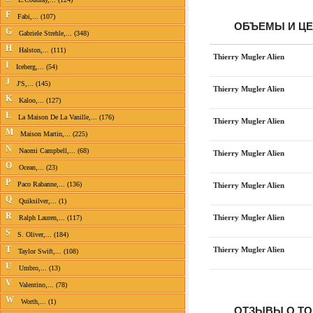
F
Fabi,... (107)
ОБЪЕМЫ И Ц
G
Gabriele Strehle,... (348)
H
Halston,... (111)
Thierry Mugler Alien
I
Iceberg,... (54)
J
J'S,... (145)
Thierry Mugler Alien
K
Kaloo,... (127)
L
La Maison De La Vanille,... (176)
Thierry Mugler Alien
M
Maison Martin,... (225)
N
Naomi Campbell,... (68)
Thierry Mugler Alien
O
Ocean,... (23)
P
Paco Rabanne,... (136)
Thierry Mugler Alien
Q
Quiksilver,... (1)
R
Thierry Mugler Alien
Ralph Lauren,... (117)
S
S. Oliver,... (184)
T
Thierry Mugler Alien
Taylor Swift,... (108)
U
Umbro,... (13)
V
Valentino,... (78)
W
Worth,... (1)
ОТЗЫВЫ О ТО