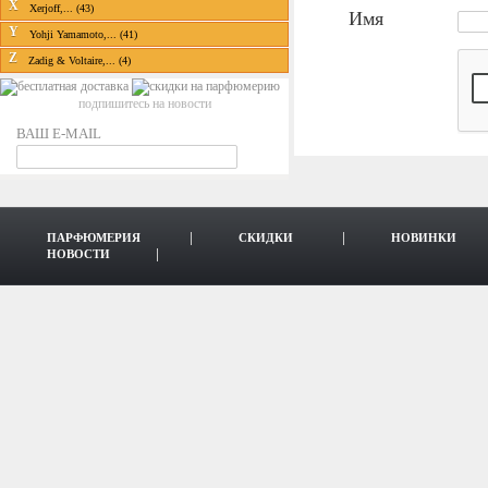
X
Xerjoff,... (43)
Имя
Y
Yohji Yamamoto,... (41)
Z
Zadig & Voltaire,... (4)
подпишитесь на новости
ВАШ E-MAIL
ПАРФЮМЕРИЯ
СКИДКИ
НОВИНКИ
НОВОСТИ