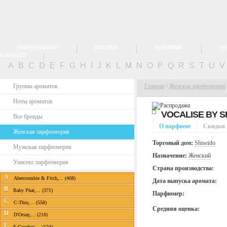
ПАРФЮМЕРИЯ
СКИДКИ
НОВИНКИ
ТО
КАБИНЕТ
A
B
C
D
E
F
G
H
I
J
K
L
M
N
O
P
Q
R
S
T
U
Группы ароматов
Главная
/
Женская парфюмерия
Ноты ароматов
VOCALISE BY
S
Все бренды
О парфюме
Скидки
Женская парфюмерия
Торговый дом:
Shiseido
Мужская парфюмерия
Назначение:
Женский
Унисекс парфюмерия
Страна производства:
A
Abercrombie & Fitch,... (408)
Дата выпуска аромата:
B
Baby Phat,... (371)
Парфюмер:
C
C-Thru,... (558)
Средняя оценка:
D
D'Orsay,... (218)
E
E.Coudray,... (124)