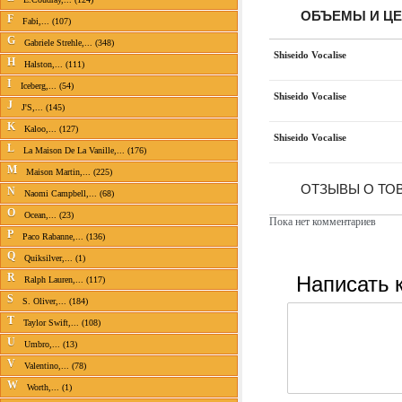
ОБЪЕМЫ И Ц
F
Fabi,... (107)
G
Gabriele Strehle,... (348)
Shiseido Vocalise
H
Halston,... (111)
I
Iceberg,... (54)
Shiseido Vocalise
J
J'S,... (145)
K
Kaloo,... (127)
Shiseido Vocalise
L
La Maison De La Vanille,... (176)
M
Maison Martin,... (225)
ОТЗЫВЫ О ТОВ
N
Naomi Campbell,... (68)
O
Ocean,... (23)
Пока нет комментариев
P
Paco Rabanne,... (136)
Q
Quiksilver,... (1)
Написать 
R
Ralph Lauren,... (117)
S
S. Oliver,... (184)
T
Taylor Swift,... (108)
U
Umbro,... (13)
V
Valentino,... (78)
W
Worth,... (1)