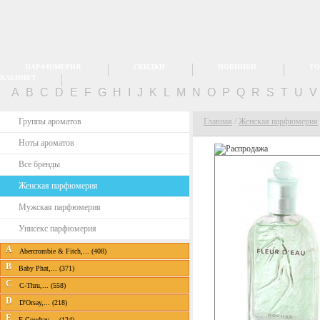
ПАРФЮМЕРИЯ
СКИДКИ
НОВИНКИ
ТО
КАБИНЕТ
A
B
C
D
E
F
G
H
I
J
K
L
M
N
O
P
Q
R
S
T
U
Группы ароматов
Главная
/
Женская парфюмерия
Ноты ароматов
Все бренды
Женская парфюмерия
Мужская парфюмерия
Унисекс парфюмерия
A
Abercrombie & Fitch,... (408)
B
Baby Phat,... (371)
C
C-Thru,... (558)
D
D'Orsay,... (218)
E
E.Coudray,... (124)