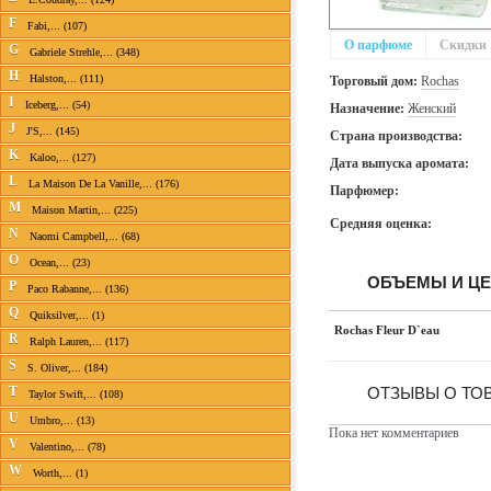
F
Fabi,... (107)
О парфюме
Скидки
G
Gabriele Strehle,... (348)
H
Halston,... (111)
Торговый дом:
Rochas
I
Iceberg,... (54)
Назначение:
Женский
J
J'S,... (145)
Страна производства:
K
Kaloo,... (127)
Дата выпуска аромата:
L
La Maison De La Vanille,... (176)
Парфюмер:
M
Maison Martin,... (225)
Средняя оценка:
N
Naomi Campbell,... (68)
O
Ocean,... (23)
ОБЪЕМЫ И Ц
P
Paco Rabanne,... (136)
Q
Quiksilver,... (1)
Rochas Fleur D`eau
R
Ralph Lauren,... (117)
S
S. Oliver,... (184)
T
ОТЗЫВЫ О ТОВ
Taylor Swift,... (108)
U
Umbro,... (13)
Пока нет комментариев
V
Valentino,... (78)
W
Worth,... (1)