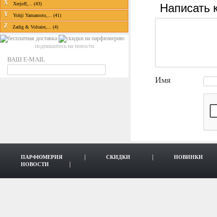
X
Написать 
Xerjoff,... (43)
Y
Yohji Yamamoto,... (41)
Z
Zadig & Voltaire,... (4)
подпишитесь на новости
ВАШ E-MAIL
Имя
ПАРФЮМЕРИЯ
СКИДКИ
НОВИНКИ
НОВОСТИ