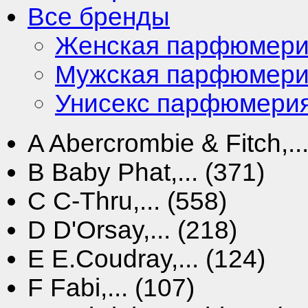
Все бренды
Женская парфюмер
Мужская парфюмер
Унисекс парфюмери
A
Abercrombie & Fitch,...
B
Baby Phat,... (371)
C
C-Thru,... (558)
D
D'Orsay,... (218)
E
E.Coudray,... (124)
F
Fabi,... (107)