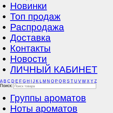
Новинки
Топ продаж
Распродажа
Доставка
Контакты
Новости
ЛИЧНЫЙ КАБИНЕТ
A
B
C
D
E
F
G
H
I
J
K
L
M
N
O
P
Q
R
S
T
U
V
W
X
Y
Z
Поиск:
Группы ароматов
Ноты ароматов