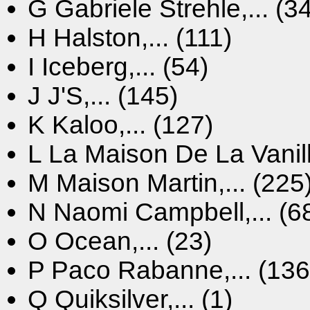
G
Gabriele Strehle,... (3
H
Halston,... (111)
I
Iceberg,... (54)
J
J'S,... (145)
K
Kaloo,... (127)
L
La Maison De La Vanille
M
Maison Martin,... (225
N
Naomi Campbell,... (6
O
Ocean,... (23)
P
Paco Rabanne,... (136
Q
Quiksilver,... (1)