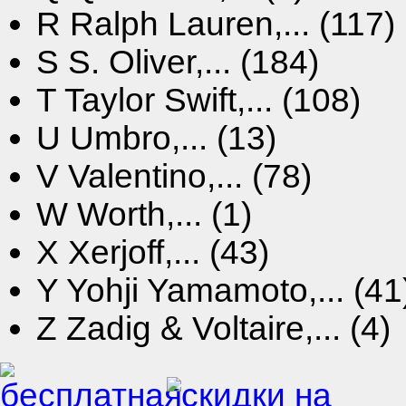
R
Ralph Lauren,... (117)
S
S. Oliver,... (184)
T
Taylor Swift,... (108)
U
Umbro,... (13)
V
Valentino,... (78)
W
Worth,... (1)
X
Xerjoff,... (43)
Y
Yohji Yamamoto,... (41
Z
Zadig & Voltaire,... (4)