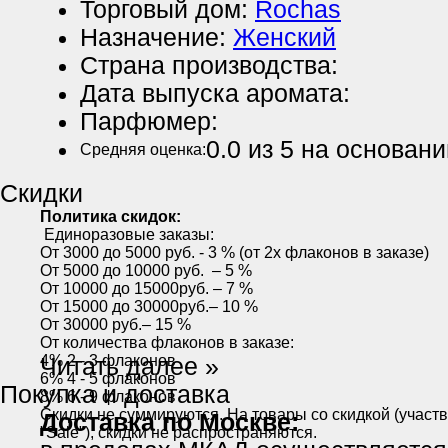
Торговый дом:
Rochas
Назначение:
Женский
Страна производства:
Дата выпуска аромата:
Парфюмер:
0.0
из 5 на основан
Средняя оценка:
Скидки
Политика скидок:
Единоразовые заказы:
От 3000 до 5000 руб. - 3 % (от 2х флаконов в заказе)
От 5000 до 10000 руб. – 5 %
От 10000 до 15000руб. – 7 %
От 15000 до 30000руб.– 10 %
От 30000 руб.– 15 %
От количества флаконов в заказе:
4% 2 - 3 флаконов
Читать далее »
6% 4 - 5 флаконов
Покупка и доставка
8% 6 - 9 флаконов
Скидки не суммируются. На товары со скидкой (участ
Доставка по Москве:
"Sale"), скидки не распространяются.