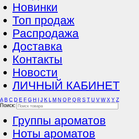
Новинки
Топ продаж
Распродажа
Доставка
Контакты
Новости
ЛИЧНЫЙ КАБИНЕТ
A
B
C
D
E
F
G
H
I
J
K
L
M
N
O
P
Q
R
S
T
U
V
W
X
Y
Z
Поиск:
Группы ароматов
Ноты ароматов