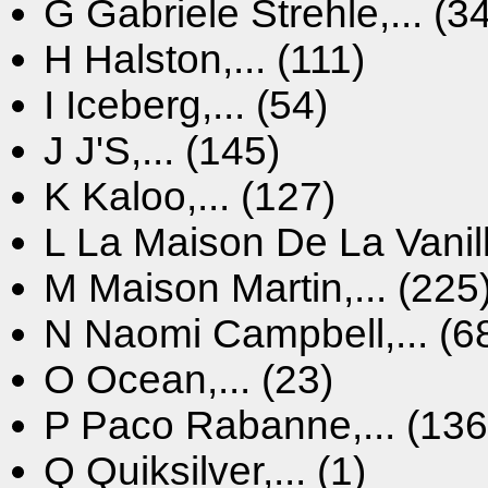
G
Gabriele Strehle,... (3
H
Halston,... (111)
I
Iceberg,... (54)
J
J'S,... (145)
K
Kaloo,... (127)
L
La Maison De La Vanille
M
Maison Martin,... (225
N
Naomi Campbell,... (6
O
Ocean,... (23)
P
Paco Rabanne,... (136
Q
Quiksilver,... (1)