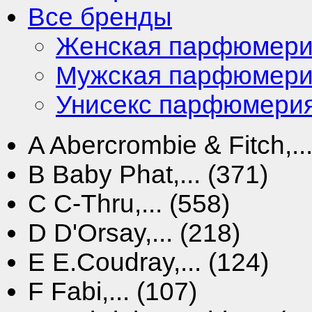
Все бренды
Женская парфюмер
Мужская парфюмер
Унисекс парфюмери
A
Abercrombie & Fitch,...
B
Baby Phat,... (371)
C
C-Thru,... (558)
D
D'Orsay,... (218)
E
E.Coudray,... (124)
F
Fabi,... (107)