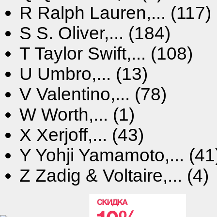
R
Ralph Lauren,... (117)
S
S. Oliver,... (184)
T
Taylor Swift,... (108)
U
Umbro,... (13)
V
Valentino,... (78)
W
Worth,... (1)
X
Xerjoff,... (43)
Y
Yohji Yamamoto,... (41
Z
Zadig & Voltaire,... (4)