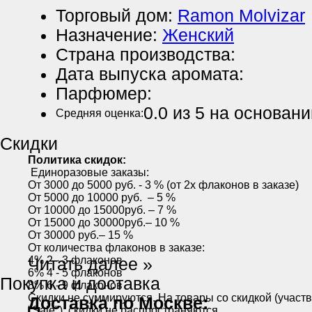
Торговый дом:
Ramon Molvizar
Назначение:
Женский
Страна производства:
Дата выпуска аромата:
Парфюмер:
0.0
из 5 на основан
Средняя оценка:
Скидки
Политика скидок:
Единоразовые заказы:
От 3000 до 5000 руб. - 3 % (от 2х флаконов в заказе)
От 5000 до 10000 руб. – 5 %
От 10000 до 15000руб. – 7 %
От 15000 до 30000руб.– 10 %
От 30000 руб.– 15 %
От количества флаконов в заказе:
4% 2 - 3 флаконов
Читать далее »
6% 4 - 5 флаконов
Покупка и доставка
8% 6 - 9 флаконов
Скидки не суммируются. На товары со скидкой (участ
Доставка по Москве:
"Sale"), скидки не распространяются.