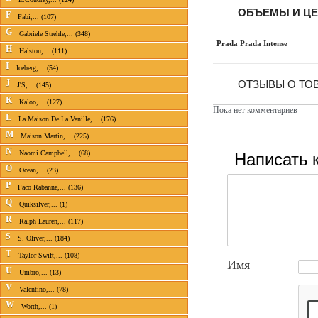
ОБЪЕМЫ И Ц
F
Fabi,... (107)
G
Gabriele Strehle,... (348)
Prada Prada Intense
H
Halston,... (111)
I
Iceberg,... (54)
J
ОТЗЫВЫ О ТОВ
J'S,... (145)
K
Kaloo,... (127)
Пока нет комментариев
L
La Maison De La Vanille,... (176)
M
Maison Martin,... (225)
N
Написать 
Naomi Campbell,... (68)
O
Ocean,... (23)
P
Paco Rabanne,... (136)
Q
Quiksilver,... (1)
R
Ralph Lauren,... (117)
S
S. Oliver,... (184)
T
Taylor Swift,... (108)
Имя
U
Umbro,... (13)
V
Valentino,... (78)
W
Worth,... (1)