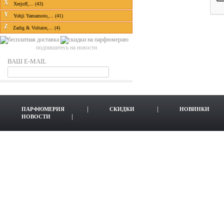
X
Xerjoff,... (43)
Y
Yohji Yamamoto,... (41)
Z
Zadig & Voltaire,... (4)
подпишитесь на новости
ВАШ E-MAIL
ПАРФЮМЕРИЯ
СКИДКИ
НОВИНКИ
НОВОСТИ