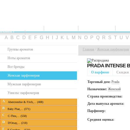
ПАРФЮМЕРИЯ
СКИДКИ
НОВИНКИ
ТО
КАБИНЕТ
A
B
C
D
E
F
G
H
I
J
K
L
M
N
O
P
Q
R
S
T
U
Группы ароматов
Главная
/
Женская парфюмерия
Ноты ароматов
PRADA INTENSE 
Все бренды
О парфюме
Скидки
Женская парфюмерия
Торговый дом:
Prada
Мужская парфюмерия
Назначение:
Женский
Унисекс парфюмерия
Страна производства:
A
Abercrombie & Fitch,... (408)
Дата выпуска аромата:
B
Baby Phat,... (371)
Парфюмер:
C
C-Thru,... (558)
Средняя оценка:
D
D'Orsay,... (218)
E
E.Coudray,... (124)