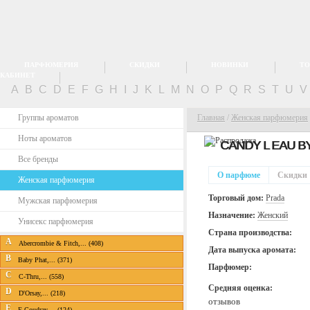
ПАРФЮМЕРИЯ
СКИДКИ
НОВИНКИ
ТО
КАБИНЕТ
A
B
C
D
E
F
G
H
I
J
K
L
M
N
O
P
Q
R
S
T
U
Группы ароматов
Главная
/
Женская парфюмерия
Ноты ароматов
CANDY L EAU B
Все бренды
О парфюме
Скидки
Женская парфюмерия
Торговый дом:
Prada
Мужская парфюмерия
Назначение:
Женский
Унисекс парфюмерия
Страна производства:
A
Abercrombie & Fitch,... (408)
Дата выпуска аромата:
B
Baby Phat,... (371)
Парфюмер:
C
C-Thru,... (558)
Средняя оценка:
D
D'Orsay,... (218)
отзывов
E
E.Coudray,... (124)