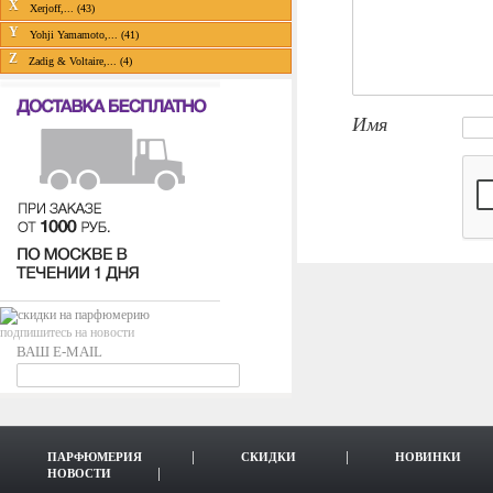
X
Xerjoff,... (43)
Y
Yohji Yamamoto,... (41)
Z
Zadig & Voltaire,... (4)
Имя
подпишитесь на новости
ВАШ E-MAIL
ПАРФЮМЕРИЯ
СКИДКИ
НОВИНКИ
НОВОСТИ