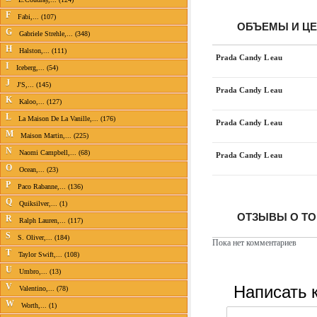
F
Fabi,... (107)
ОБЪЕМЫ И Ц
G
Gabriele Strehle,... (348)
H
Halston,... (111)
Prada Candy L eau
I
Iceberg,... (54)
J
J'S,... (145)
Prada Candy L eau
K
Kaloo,... (127)
L
La Maison De La Vanille,... (176)
Prada Candy L eau
M
Maison Martin,... (225)
N
Naomi Campbell,... (68)
Prada Candy L eau
O
Ocean,... (23)
P
Paco Rabanne,... (136)
Q
Quiksilver,... (1)
ОТЗЫВЫ О ТО
R
Ralph Lauren,... (117)
S
S. Oliver,... (184)
Пока нет комментариев
T
Taylor Swift,... (108)
U
Umbro,... (13)
Написать 
V
Valentino,... (78)
W
Worth,... (1)