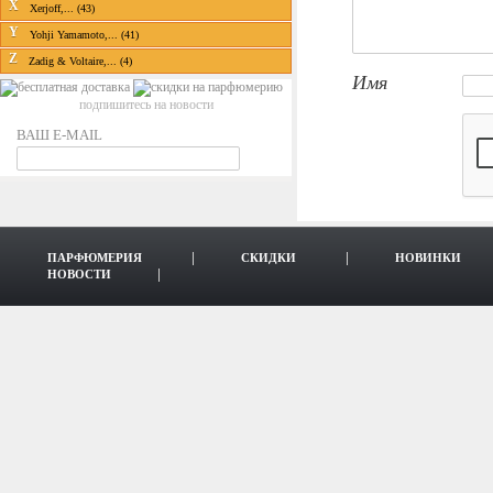
X
Xerjoff,... (43)
Y
Yohji Yamamoto,... (41)
Z
Zadig & Voltaire,... (4)
Имя
подпишитесь на новости
ВАШ E-MAIL
ПАРФЮМЕРИЯ
СКИДКИ
НОВИНКИ
НОВОСТИ