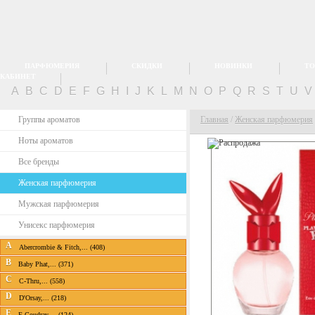
ПАРФЮМЕРИЯ
СКИДКИ
НОВИНКИ
ТО
КАБИНЕТ
A
B
C
D
E
F
G
H
I
J
K
L
M
N
O
P
Q
R
S
T
U
Группы ароматов
Главная
/
Женская парфюмерия
Ноты ароматов
Все бренды
Женская парфюмерия
Мужская парфюмерия
Унисекс парфюмерия
A
Abercrombie & Fitch,... (408)
B
Baby Phat,... (371)
C
C-Thru,... (558)
D
D'Orsay,... (218)
E
E.Coudray,... (124)