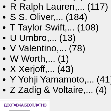
R
Ralph Lauren,... (117)
S
S. Oliver,... (184)
T
Taylor Swift,... (108)
U
Umbro,... (13)
V
Valentino,... (78)
W
Worth,... (1)
X
Xerjoff,... (43)
Y
Yohji Yamamoto,... (41
Z
Zadig & Voltaire,... (4)