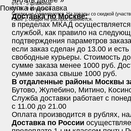
6% 4 - 5 флаконов
Покупка и доставка
8% 6 - 9 флаконов
Скидки не суммируются. На товары со скидкой (участ
Доставка по Москве:
"Sale"), скидки не распространяются.
в пределах МКАД осуществляется
службой, как правило на следующ
подтверждения параметров заказа 
если заказ сделан до 13.00 и есть
свободные курьеры. Стоимость до
сумме заказа менее 1000 руб. Дос
сумме заказа свыше 1000 руб.
В отдаленные районы Москвы 
Бутово, Жулебино, Митино, Косино
Служба доставки работает с понед
с 11.00 до 21.00
Оплата производится в рублях, н
Доставка по России
осуществляе
предоплате 1-ым классом почты Р