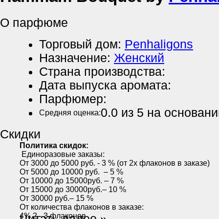
О парфюме
Торговый дом:
Penhaligons
Назначение:
Женский
Страна производства:
Дата выпуска аромата:
Парфюмер:
0.0
из 5 на основан
Средняя оценка:
Скидки
Политика скидок:
Единоразовые заказы:
От 3000 до 5000 руб. - 3 % (от 2х флаконов в заказе)
От 5000 до 10000 руб. – 5 %
От 10000 до 15000руб. – 7 %
От 15000 до 30000руб.– 10 %
От 30000 руб.– 15 %
От количества флаконов в заказе:
4% 2 - 3 флаконов
Читать далее »