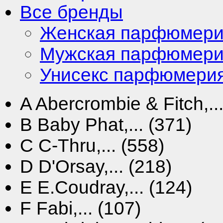
Все бренды
Женская парфюмер
Мужская парфюмер
Унисекс парфюмери
A
Abercrombie & Fitch,...
B
Baby Phat,... (371)
C
C-Thru,... (558)
D
D'Orsay,... (218)
E
E.Coudray,... (124)
F
Fabi,... (107)