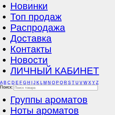
Новинки
Топ продаж
Распродажа
Доставка
Контакты
Новости
ЛИЧНЫЙ КАБИНЕТ
A
B
C
D
E
F
G
H
I
J
K
L
M
N
O
P
Q
R
S
T
U
V
W
X
Y
Z
Поиск:
Группы ароматов
Ноты ароматов