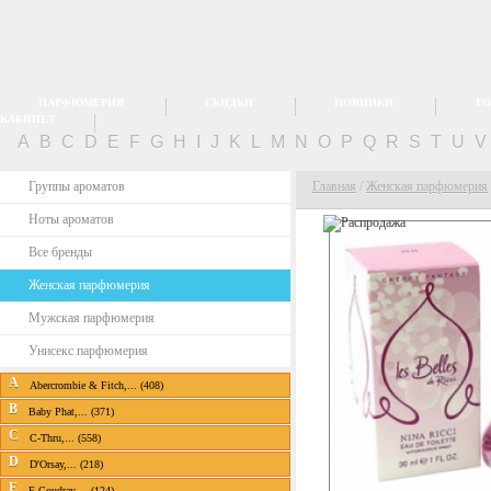
ПАРФЮМЕРИЯ
СКИДКИ
НОВИНКИ
ТО
КАБИНЕТ
A
B
C
D
E
F
G
H
I
J
K
L
M
N
O
P
Q
R
S
T
U
Группы ароматов
Главная
/
Женская парфюмерия
Ноты ароматов
Все бренды
Женская парфюмерия
Мужская парфюмерия
Унисекс парфюмерия
A
Abercrombie & Fitch,... (408)
B
Baby Phat,... (371)
C
C-Thru,... (558)
D
D'Orsay,... (218)
E
E.Coudray,... (124)