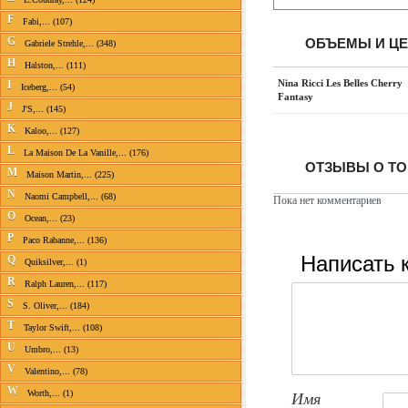
F
Fabi,... (107)
G
ОБЪЕМЫ И Ц
Gabriele Strehle,... (348)
H
Halston,... (111)
Nina Ricci Les Belles Cherry
I
Iceberg,... (54)
Fantasy
J
J'S,... (145)
K
Kaloo,... (127)
L
La Maison De La Vanille,... (176)
ОТЗЫВЫ О ТОВ
M
Maison Martin,... (225)
N
Naomi Campbell,... (68)
Пока нет комментариев
O
Ocean,... (23)
P
Paco Rabanne,... (136)
Написать 
Q
Quiksilver,... (1)
R
Ralph Lauren,... (117)
S
S. Oliver,... (184)
T
Taylor Swift,... (108)
U
Umbro,... (13)
V
Valentino,... (78)
W
Worth,... (1)
Имя