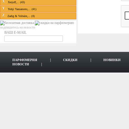
X
Xerjoff,... (43)
Y
Yohji Yamamoto,... (41)
Z
Zadig & Voltaire,... (4)
подпишитесь на новости
ВАШ E-MAIL
ПАРФЮМЕРИЯ
СКИДКИ
НОВИНКИ
НОВОСТИ