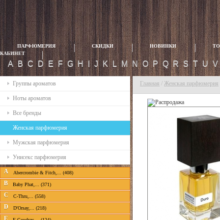
ПАРФЮМЕРИЯ
СКИДКИ
НОВИНКИ
ТО
КАБИНЕТ
A
B
C
D
E
F
G
H
I
J
K
L
M
N
O
P
Q
R
S
T
U
Группы ароматов
Главная
/
Женская парфюмерия
Ноты ароматов
Все бренды
Женская парфюмерия
Мужская парфюмерия
Унисекс парфюмерия
A
Abercrombie & Fitch,... (408)
B
Baby Phat,... (371)
C
C-Thru,... (558)
D
D'Orsay,... (218)
E
E.Coudray,... (124)