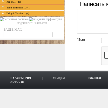
X
Написать 
Xerjoff,... (43)
Y
Yohji Yamamoto,... (41)
Z
Zadig & Voltaire,... (4)
подпишитесь на новости
ВАШ E-MAIL
Имя
ПАРФЮМЕРИЯ
СКИДКИ
НОВИНКИ
НОВОСТИ