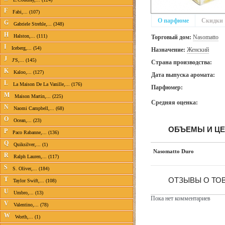
F
Fabi,... (107)
О парфюме
Скидки
G
Gabriele Strehle,... (348)
H
Halston,... (111)
Торговый дом:
Nasomatto
I
Iceberg,... (54)
Назначение:
Женский
J
J'S,... (145)
Страна производства:
K
Kaloo,... (127)
Дата выпуска аромата:
L
La Maison De La Vanille,... (176)
Парфюмер:
M
Maison Martin,... (225)
Средняя оценка:
N
Naomi Campbell,... (68)
O
Ocean,... (23)
ОБЪЕМЫ И Ц
P
Paco Rabanne,... (136)
Q
Quiksilver,... (1)
Nasomatto Duro
R
Ralph Lauren,... (117)
S
S. Oliver,... (184)
T
ОТЗЫВЫ О ТО
Taylor Swift,... (108)
U
Umbro,... (13)
Пока нет комментариев
V
Valentino,... (78)
W
Worth,... (1)