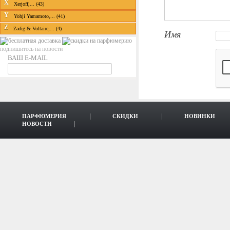
X
Xerjoff,... (43)
Y
Yohji Yamamoto,... (41)
Z
Zadig & Voltaire,... (4)
Имя
подпишитесь на новости
ВАШ E-MAIL
ПАРФЮМЕРИЯ
СКИДКИ
НОВИНКИ
НОВОСТИ