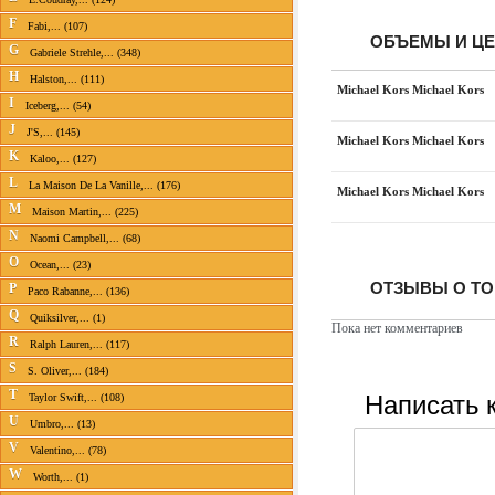
F
Fabi,... (107)
ОБЪЕМЫ И Ц
G
Gabriele Strehle,... (348)
H
Halston,... (111)
Michael Kors Michael Kors
I
Iceberg,... (54)
J
J'S,... (145)
Michael Kors Michael Kors
K
Kaloo,... (127)
L
La Maison De La Vanille,... (176)
Michael Kors Michael Kors
M
Maison Martin,... (225)
N
Naomi Campbell,... (68)
O
Ocean,... (23)
ОТЗЫВЫ О ТО
P
Paco Rabanne,... (136)
Q
Quiksilver,... (1)
Пока нет комментариев
R
Ralph Lauren,... (117)
S
S. Oliver,... (184)
Написать 
T
Taylor Swift,... (108)
U
Umbro,... (13)
V
Valentino,... (78)
W
Worth,... (1)