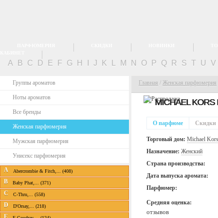
ПАРФЮМЕРИЯ
СКИДКИ
НОВИНКИ
ТО
КАБИНЕТ
A
B
C
D
E
F
G
H
I
J
K
L
M
N
O
P
Q
R
S
T
U
Группы ароматов
Главная
/
Женская парфюмерия
Ноты ароматов
MICHAEL KORS
Все бренды
О парфюме
Скидки
Женская парфюмерия
Торговый дом:
Michael Kor
Мужская парфюмерия
Назначение:
Женский
Унисекс парфюмерия
Страна производства:
A
Abercrombie & Fitch,... (408)
Дата выпуска аромата:
B
Baby Phat,... (371)
Парфюмер:
C
C-Thru,... (558)
Средняя оценка:
D
D'Orsay,... (218)
отзывов
E
E.Coudray,... (124)