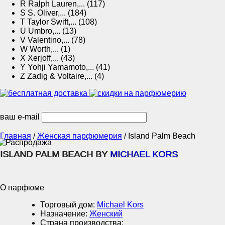
R
Ralph Lauren,... (117)
S
S. Oliver,... (184)
T
Taylor Swift,... (108)
U
Umbro,... (13)
V
Valentino,... (78)
W
Worth,... (1)
X
Xerjoff,... (43)
Y
Yohji Yamamoto,... (41)
Z
Zadig & Voltaire,... (4)
ваш e-mail
Главная
/
Женская парфюмерия
/
Island Palm Beach
ISLAND PALM BEACH BY
MICHAEL KORS
О парфюме
Торговый дом:
Michael Kors
Назначение:
Женский
Страна производства: