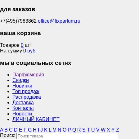
для заказов
+7(495)7983862
office@fixparfum.ru
ваша корзина
Товаров
0
шт.
На сумму
0 руб.
мы в социальных сетях
Парфюмерия
Скидки
Новинки
Топ продаж
Распродажа
Доставка
Контакты
Новости
ЛИЧНЫЙ КАБИНЕТ
A
B
C
D
E
F
G
H
I
J
K
L
M
N
O
P
Q
R
S
T
U
V
W
X
Y
Z
Поиск: