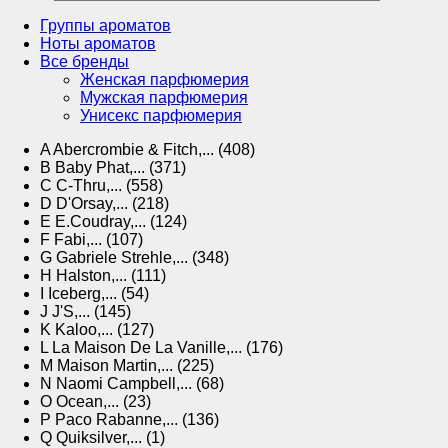
Группы ароматов
Ноты ароматов
Все бренды
Женская парфюмерия
Мужская парфюмерия
Унисекс парфюмерия
A
Abercrombie & Fitch,... (408)
B
Baby Phat,... (371)
C
C-Thru,... (558)
D
D'Orsay,... (218)
E
E.Coudray,... (124)
F
Fabi,... (107)
G
Gabriele Strehle,... (348)
H
Halston,... (111)
I
Iceberg,... (54)
J
J'S,... (145)
K
Kaloo,... (127)
L
La Maison De La Vanille,... (176)
M
Maison Martin,... (225)
N
Naomi Campbell,... (68)
O
Ocean,... (23)
P
Paco Rabanne,... (136)
Q
Quiksilver,... (1)