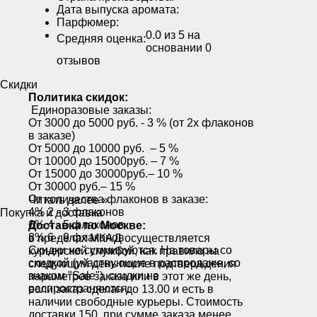
Дата выпуска аромата:
Парфюмер:
0.0
из 5 на
Средняя оценка:
основании
0
отзывов
Скидки
Политика скидок:
Единоразовые заказы:
От 3000 до 5000 руб. - 3 % (от 2х флаконов
в заказе)
От 5000 до 10000 руб. – 5 %
От 10000 до 15000руб. – 7 %
От 15000 до 30000руб.– 10 %
От 30000 руб.– 15 %
От количества флаконов в заказе:
Читать далее »
4% 2 - 3 флаконов
Покупка и доставка
6% 4 - 5 флаконов
Доставка по Москве:
8% 6 - 9 флаконов
в пределах МКАД осуществляется
Скидки не суммируются. На товары со
курьерской службой, как правило на
скидкой (участвующие в распродаже, со
следующий день после подтверждения
знаком "Sale"), скидки не
параметров заказа или в этот же день,
распространяются.
если заказ сделан до 13.00 и есть в
наличии свободные курьеры. Стоимость
доставки 150, при сумме заказа менее