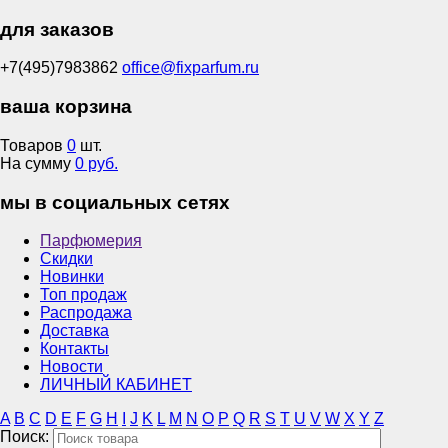
для заказов
+7(495)7983862
office@fixparfum.ru
ваша корзина
Товаров
0
шт.
На сумму
0 руб.
мы в социальных сетях
Парфюмерия
Скидки
Новинки
Топ продаж
Распродажа
Доставка
Контакты
Новости
ЛИЧНЫЙ КАБИНЕТ
A
B
C
D
E
F
G
H
I
J
K
L
M
N
O
P
Q
R
S
T
U
V
W
X
Y
Z
Поиск: