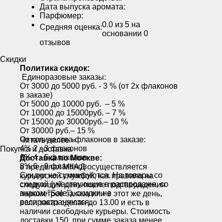
Дата выпуска аромата:
Парфюмер:
0.0
из 5 на
Средняя оценка:
основании
0
отзывов
Скидки
Политика скидок:
Единоразовые заказы:
От 3000 до 5000 руб. - 3 % (от 2х флаконов
в заказе)
От 5000 до 10000 руб. – 5 %
От 10000 до 15000руб. – 7 %
От 15000 до 30000руб.– 10 %
От 30000 руб.– 15 %
От количества флаконов в заказе:
Читать далее »
4% 2 - 3 флаконов
Покупка и доставка
6% 4 - 5 флаконов
Доставка по Москве:
8% 6 - 9 флаконов
в пределах МКАД осуществляется
Скидки не суммируются. На товары со
курьерской службой, как правило на
скидкой (участвующие в распродаже, со
следующий день после подтверждения
знаком "Sale"), скидки не
параметров заказа или в этот же день,
распространяются.
если заказ сделан до 13.00 и есть в
наличии свободные курьеры. Стоимость
доставки 150, при сумме заказа менее