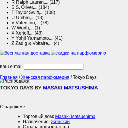
R
Ralph Lauren,... (117)
S
S. Oliver,... (184)
T
Taylor Swift,... (108)
U
Umbro,... (13)
V
Valentino,... (78)
W
Worth,... (1)
X
Xerjoff,... (43)
Y
Yohji Yamamoto,... (41)
Z
Zadig & Voltaire,... (4)
ваш e-mail
Главная
/
Женская парфюмерия
/
Tokyo Days
TOKYO DAYS BY
MASAKI MATSUSHIMA
О парфюме
Торговый дом:
Masaki Matsushima
Назначение:
Женский
Страна производства: