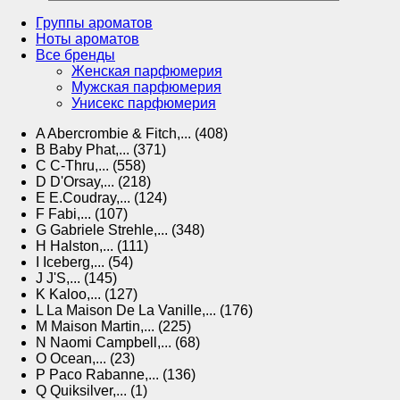
Группы ароматов
Ноты ароматов
Все бренды
Женская парфюмерия
Мужская парфюмерия
Унисекс парфюмерия
A
Abercrombie & Fitch,... (408)
B
Baby Phat,... (371)
C
C-Thru,... (558)
D
D'Orsay,... (218)
E
E.Coudray,... (124)
F
Fabi,... (107)
G
Gabriele Strehle,... (348)
H
Halston,... (111)
I
Iceberg,... (54)
J
J'S,... (145)
K
Kaloo,... (127)
L
La Maison De La Vanille,... (176)
M
Maison Martin,... (225)
N
Naomi Campbell,... (68)
O
Ocean,... (23)
P
Paco Rabanne,... (136)
Q
Quiksilver,... (1)