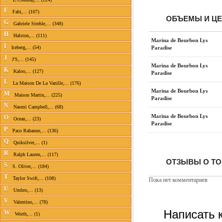
F
Fabi,... (107)
ОБЪЕМЫ И Ц
G
Gabriele Strehle,... (348)
H
Halston,... (111)
Marina de Bourbon Lys
I
Paradise
Iceberg,... (54)
J
J'S,... (145)
Marina de Bourbon Lys
K
Kaloo,... (127)
Paradise
L
La Maison De La Vanille,... (176)
Marina de Bourbon Lys
M
Maison Martin,... (225)
Paradise
N
Naomi Campbell,... (68)
Marina de Bourbon Lys
O
Ocean,... (23)
Paradise
P
Paco Rabanne,... (136)
Q
Quiksilver,... (1)
R
Ralph Lauren,... (117)
ОТЗЫВЫ О ТО
S
S. Oliver,... (184)
T
Taylor Swift,... (108)
Пока нет комментариев
U
Umbro,... (13)
V
Valentino,... (78)
Написать 
W
Worth,... (1)