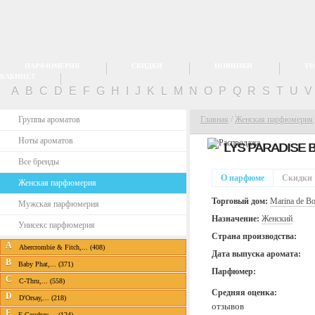
ПАРФЮМЕРИЯ
СКИДКИ
НОВИНКИ
ТО
КАБИНЕТ
A
B
C
D
E
F
G
H
I
J
K
L
M
N
O
P
Q
R
S
T
U
Группы ароматов
Главная
/
Женская парфюмерия
Ноты ароматов
LYS PARADISE 
Все бренды
О парфюме
Скидки
Женская парфюмерия
Торговый дом:
Marina de B
Мужская парфюмерия
Назначение:
Женский
Унисекс парфюмерия
Страна производства:
A
Abercrombie & Fitch,... (408)
Дата выпуска аромата:
B
Baby Phat,... (371)
Парфюмер:
C
C-Thru,... (558)
Средняя оценка:
D
D'Orsay,... (218)
отзывов
E
E.Coudray,... (124)