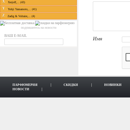
X
Xerjoff,... (43)
Y
Yohji Yamamoto,... (41)
Z
Zadig & Voltaire,... (4)
подпишитесь на новости
ВАШ E-MAIL
Имя
ПАРФЮМЕРИЯ
СКИДКИ
НОВИНКИ
НОВОСТИ