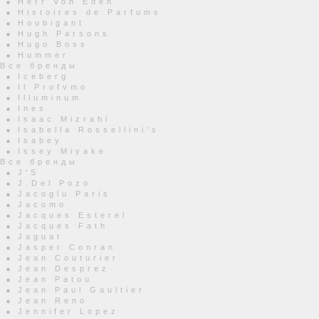
Herr Von Eden
Histoires de Parfums
Houbigant
Hugh Parsons
Hugo Boss
Hummer
Все бренды
Iceberg
Il Profvmo
Illuminum
Ines
Isaac Mizrahi
Isabella Rossellini's
Isabey
Issey Miyake
Все бренды
J'S
J.Del Pozo
Jacoglu Paris
Jacomo
Jacques Esterel
Jacques Fath
Jaguar
Jasper Conran
Jean Couturier
Jean Desprez
Jean Patou
Jean Paul Gaultier
Jean Reno
Jennifer Lopez