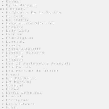
Kusado
Kylie Minogue
Все бренды
La Maison De La Vanille
La Perla
La Prairie
Laboratorio Olfattivo
Lacoste
Lady Gaga
Lalique
Lamborghini
Lancome
Lanvin
Laura Biagiotti
Laurent Mazzone
Le Labo
Leonard
Les 12 Parfumeurs Francais
Les Contes
Les Parfums de Rosine
Linari
Liz Claiborne
LM Parfums
Lobogal
Loewe
Lolita Lempicka
Lomani
Lorelyane
Loris Azzaro
Lubin