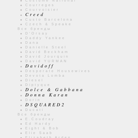
Costume National
Courreges
Courvoisier
Creed
Custo Barcelona
Czech & Speake
Все бренды
D'Orsay
Daddy Yankee
Dana
Danielle Steel
David Beckham
David Jourquin
David YURMAN
Davidoff
Desperate Housewives
Devota Lomba
Diesel
Diptyque
Dolce & Gabbana
Donna Karan
Dorin
DSQUARED2
Ducati
Все бренды
E.Coudray
Ed Hardy
Eight & Bob
Elie Saab
Elizabeth Arden