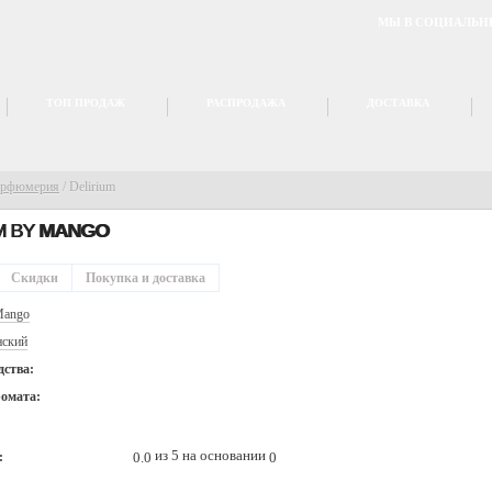
МЫ В СОЦИАЛЬН
ТОП ПРОДАЖ
РАСПРОДАЖА
ДОСТАВКА
арфюмерия
/
Delirium
M BY
MANGO
Скидки
Покупка и доставка
ango
ский
дства:
ромата:
из 5 на основании
0.0
0
: