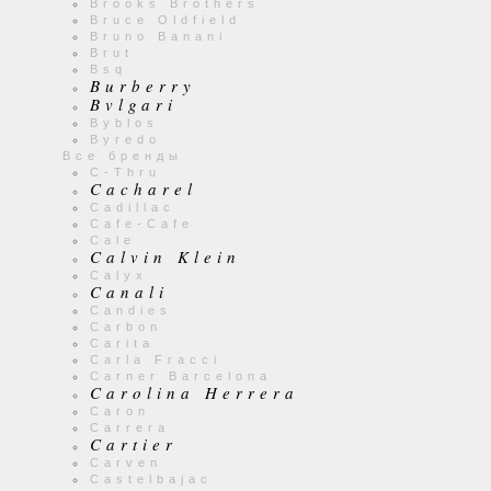
Brooks Brothers
Bruce Oldfield
Bruno Banani
Brut
Bsq
Burberry
Bvlgari
Byblos
Byredo
Все бренды
C-Thru
Cacharel
Cadillac
Cafe-Cafe
Cale
Calvin Klein
Calyx
Canali
Candies
Carbon
Carita
Carla Fracci
Carner Barcelona
Carolina Herrera
Caron
Carrera
Cartier
Carven
Castelbajac