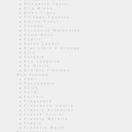
Elizabeth Taylor
Ella Mikao
Ellen Tracy
Elysees Fashion
Emilio Pucci
Escada
Escentric Molecules
Esme Rene
Esprit
Estee Lauder
Etat Libre d`Orange
Etro
Eutopie
Eva Longoria
Ex Nihilo
Exvinis Floribus
Все бренды
Fabi
Faconnable
FCUK
Fendi
Ferrari
Fragonard
Francesco Smalto
Francis Kurkdjian
Franck Olivier
Frankie Morello
Frapin
Frederic Malle