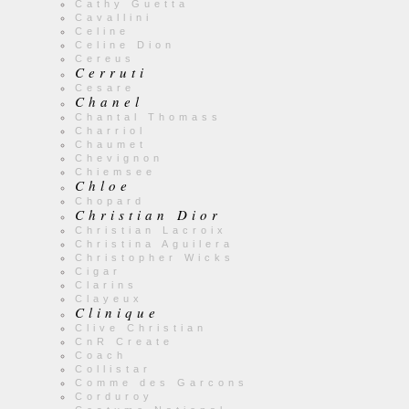
Cathy Guetta
Cavallini
Celine
Celine Dion
Cereus
Cerruti
Cesare
Chanel
Chantal Thomass
Charriol
Chaumet
Chevignon
Chiemsee
Chloe
Chopard
Christian Dior
Christian Lacroix
Christina Aguilera
Christopher Wicks
Cigar
Clarins
Clayeux
Clinique
Clive Christian
CnR Create
Coach
Collistar
Comme des Garcons
Corduroy