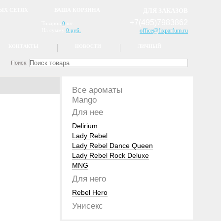
ЫХ СЕТЯХ
ВАША КОРЗИНА
ДЛЯ ЗАКАЗОВ
+7(495)7983862
Товаров
0
шт.
На сумму
0 руб.
office@fixparfum.ru
КОНТАКТЫ
НОВОСТИ
ЛИЧНЫЙ
Поиск:
Все ароматы
Mango
Для нее
Delirium
Lady Rebel
Lady Rebel Dance Queen
Lady Rebel Rock Deluxe
MNG
Для него
Rebel Hero
Унисекс