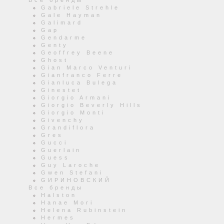
Все бренды
Gabriele Strehle
Gale Hayman
Galimard
Gap
Gendarme
Genty
Geoffrey Beene
Ghost
Gian Marco Venturi
Gianfranco Ferre
Gianluca Bulega
Ginestet
Giorgio Armani
Giorgio Beverly Hills
Giorgio Monti
Givenchy
Grandiflora
Gres
Gucci
Guerlain
Guess
Guy Laroche
Gwen Stefani
GИРИНОВСКИЙ
Все бренды
Halston
Hanae Mori
Helena Rubinstein
Hermes