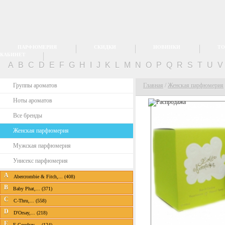
ПАРФЮМЕРИЯ
СКИДКИ
НОВИНКИ
ТО
КАБИНЕТ
A
B
C
D
E
F
G
H
I
J
K
L
M
N
O
P
Q
R
S
T
U
Группы ароматов
Главная
/
Женская парфюмерия
Ноты ароматов
Все бренды
Женская парфюмерия
Мужская парфюмерия
Унисекс парфюмерия
A
Abercrombie & Fitch,... (408)
B
Baby Phat,... (371)
C
C-Thru,... (558)
D
D'Orsay,... (218)
E
E.Coudray,... (124)