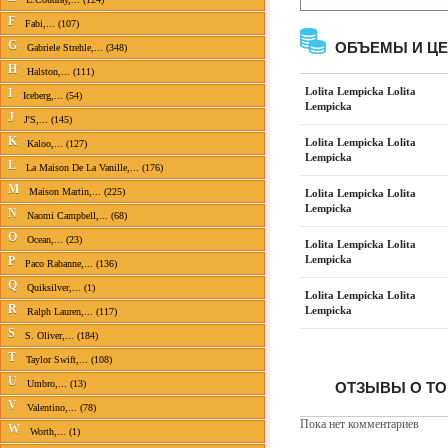
F
Fabi,... (107)
G
ОБЪЕМЫ И Ц
Gabriele Strehle,... (348)
H
Halston,... (111)
Lolita Lempicka Lolita
I
Iceberg,... (54)
Lempicka
J
J'S,... (145)
K
Lolita Lempicka Lolita
Kaloo,... (127)
Lempicka
L
La Maison De La Vanille,... (176)
M
Maison Martin,... (225)
Lolita Lempicka Lolita
Lempicka
N
Naomi Campbell,... (68)
O
Ocean,... (23)
Lolita Lempicka Lolita
Lempicka
P
Paco Rabanne,... (136)
Q
Quiksilver,... (1)
Lolita Lempicka Lolita
R
Lempicka
Ralph Lauren,... (117)
S
S. Oliver,... (184)
T
Taylor Swift,... (108)
U
Umbro,... (13)
ОТЗЫВЫ О ТОВ
V
Valentino,... (78)
Пока нет комментариев
W
Worth,... (1)