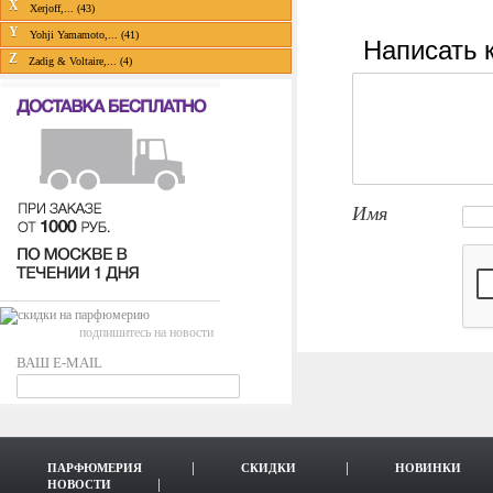
X
Xerjoff,... (43)
Y
Yohji Yamamoto,... (41)
Написать 
Z
Zadig & Voltaire,... (4)
Имя
подпишитесь на новости
ВАШ E-MAIL
ПАРФЮМЕРИЯ
СКИДКИ
НОВИНКИ
НОВОСТИ