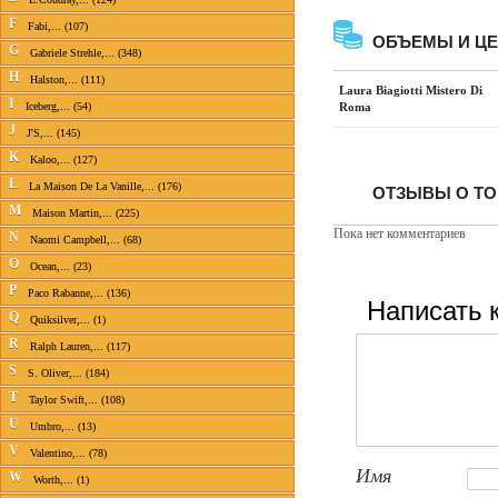
F
Fabi,... (107)
ОБЪЕМЫ И Ц
G
Gabriele Strehle,... (348)
H
Halston,... (111)
Laura Biagiotti Mistero Di
I
Roma
Iceberg,... (54)
J
J'S,... (145)
K
Kaloo,... (127)
L
La Maison De La Vanille,... (176)
ОТЗЫВЫ О ТОВ
M
Maison Martin,... (225)
Пока нет комментариев
N
Naomi Campbell,... (68)
O
Ocean,... (23)
P
Paco Rabanne,... (136)
Написать 
Q
Quiksilver,... (1)
R
Ralph Lauren,... (117)
S
S. Oliver,... (184)
T
Taylor Swift,... (108)
U
Umbro,... (13)
V
Valentino,... (78)
Имя
W
Worth,... (1)