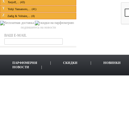
X
Xerjoff,... (43)
Y
Yohji Yamamoto,... (41)
Z
Zadig & Voltaire,... (4)
подпишитесь на новости
ВАШ E-MAIL
ПАРФЮМЕРИЯ
СКИДКИ
НОВИНКИ
НОВОСТИ