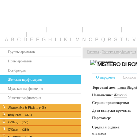
ПАРФЮМЕРИЯ
СКИДКИ
НОВИНКИ
ТО
КАБИНЕТ
A
B
C
D
E
F
G
H
I
J
K
L
M
N
O
P
Q
R
S
T
U
Группы ароматов
Главная
/
Женская парфюмерия
Ноты ароматов
MISTERO DI RO
Все бренды
О парфюме
Скидки
Женская парфюмерия
Торговый дом:
Laura Biagiot
Мужская парфюмерия
Назначение:
Женский
Унисекс парфюмерия
Страна производства:
A
Abercrombie & Fitch,... (408)
Дата выпуска аромата:
B
Baby Phat,... (371)
Парфюмер:
C
C-Thru,... (558)
Средняя оценка:
D
D'Orsay,... (218)
отзывов
E
E.Coudray,... (124)