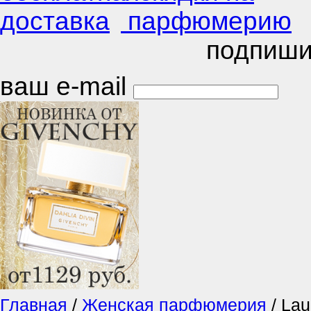
подпиши
ваш e-mail
Главная
/
Женская парфюмерия
/
Lau