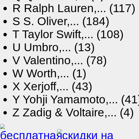
R
Ralph Lauren,... (117)
S
S. Oliver,... (184)
T
Taylor Swift,... (108)
U
Umbro,... (13)
V
Valentino,... (78)
W
Worth,... (1)
X
Xerjoff,... (43)
Y
Yohji Yamamoto,... (41
Z
Zadig & Voltaire,... (4)