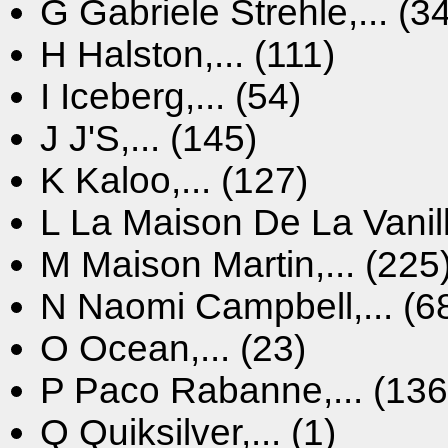
G
Gabriele Strehle,... (3
H
Halston,... (111)
I
Iceberg,... (54)
J
J'S,... (145)
K
Kaloo,... (127)
L
La Maison De La Vanille
M
Maison Martin,... (225
N
Naomi Campbell,... (6
O
Ocean,... (23)
P
Paco Rabanne,... (136
Q
Quiksilver,... (1)