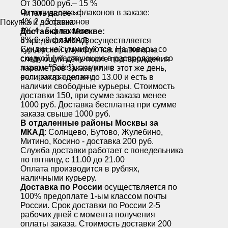
От 30000 руб.– 15 %
От количества флаконов в заказе:
Читать далее »
4% 2 - 3 флаконов
Покупка и доставка
6% 4 - 5 флаконов
Доставка по Москве:
8% 6 - 9 флаконов
в пределах МКАД осуществляется
Скидки не суммируются. На товары со
курьерской службой, как правило на
скидкой (участвующие в распродаже, со
следующий день после подтверждения
знаком "Sale"), скидки не
параметров заказа или в этот же день,
распространяются.
если заказ сделан до 13.00 и есть в
наличии свободные курьеры. Стоимость
доставки 150, при сумме заказа менее
1000 руб. Доставка бесплатна при сумме
заказа свыше 1000 руб.
В отдаленные районы Москвы за
МКАД
: Солнцево, Бутово, Жулебино,
Митино, Косино - доставка 200 руб.
Служба доставки работает с понедельника
по пятницу, с 11.00 до 21.00
Оплата производится в рублях,
наличными курьеру.
Доставка по России
осуществляется по
100% предоплате 1-ым классом почты
России. Срок доставки по России 2-5
рабочих дней с момента получения
оплаты заказа. Стоимость доставки 200