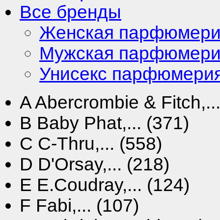
Все бренды
Женская парфюмер
Мужская парфюмер
Унисекс парфюмери
A
Abercrombie & Fitch,...
B
Baby Phat,... (371)
C
C-Thru,... (558)
D
D'Orsay,... (218)
E
E.Coudray,... (124)
F
Fabi,... (107)