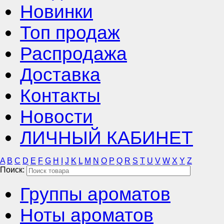
Новинки
Топ продаж
Распродажа
Доставка
Контакты
Новости
ЛИЧНЫЙ КАБИНЕТ
A
B
C
D
E
F
G
H
I
J
K
L
M
N
O
P
Q
R
S
T
U
V
W
X
Y
Z
Поиск:
Группы ароматов
Ноты ароматов