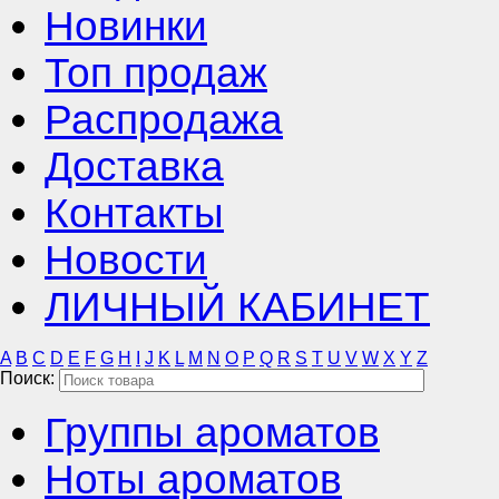
Новинки
Топ продаж
Распродажа
Доставка
Контакты
Новости
ЛИЧНЫЙ КАБИНЕТ
A
B
C
D
E
F
G
H
I
J
K
L
M
N
O
P
Q
R
S
T
U
V
W
X
Y
Z
Поиск:
Группы ароматов
Ноты ароматов