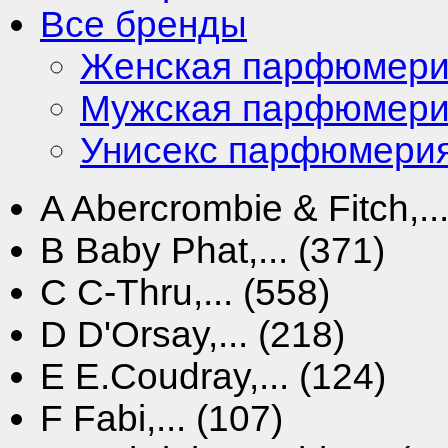
Все бренды
Женская парфюмер
Мужская парфюмер
Унисекс парфюмери
A
Abercrombie & Fitch,...
B
Baby Phat,... (371)
C
C-Thru,... (558)
D
D'Orsay,... (218)
E
E.Coudray,... (124)
F
Fabi,... (107)