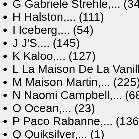
G
Gabriele Strehle,... (3
H
Halston,... (111)
I
Iceberg,... (54)
J
J'S,... (145)
K
Kaloo,... (127)
L
La Maison De La Vanille
M
Maison Martin,... (225
N
Naomi Campbell,... (6
O
Ocean,... (23)
P
Paco Rabanne,... (136
Q
Quiksilver,... (1)