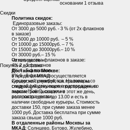
основании
1
отзыва
Скидки
Политика скидок:
Единоразовые заказы:
От 3000 до 5000 руб. - 3 % (от 2х флаконов
в заказе)
От 5000 до 10000 руб. – 5 %
От 10000 до 15000руб. – 7 %
От 15000 до 30000руб.– 10 %
От 30000 руб.– 15 %
От количества флаконов в заказе:
Читать далее »
4% 2 - 3 флаконов
Покупка и доставка
6% 4 - 5 флаконов
Доставка по Москве:
8% 6 - 9 флаконов
в пределах МКАД осуществляется
Скидки не суммируются. На товары со
курьерской службой, как правило на
скидкой (участвующие в распродаже, со
следующий день после подтверждения
знаком "Sale"), скидки не
параметров заказа или в этот же день,
распространяются.
если заказ сделан до 13.00 и есть в
наличии свободные курьеры. Стоимость
доставки 150, при сумме заказа менее
1000 руб. Доставка бесплатна при сумме
заказа свыше 1000 руб.
В отдаленные районы Москвы за
МКАД
: Солнцево, Бутово, Жулебино,