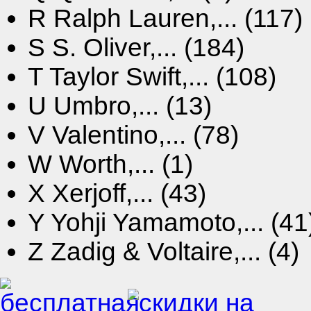
R
Ralph Lauren,... (117)
S
S. Oliver,... (184)
T
Taylor Swift,... (108)
U
Umbro,... (13)
V
Valentino,... (78)
W
Worth,... (1)
X
Xerjoff,... (43)
Y
Yohji Yamamoto,... (41
Z
Zadig & Voltaire,... (4)