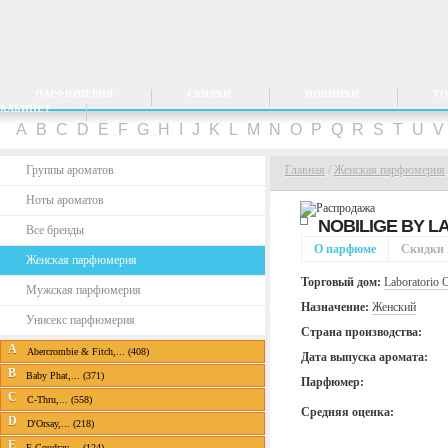
ПАРФЮМЕРИЯ
СКИДКИ
НОВИНКИ
ТО
КАБИНЕТ
A
B
C
D
E
F
G
H
I
J
K
L
M
N
O
P
Q
R
S
T
U
Группы ароматов
Главная
/
Женская парфюмерия
Ноты ароматов
NOBILIGE BY
L
Все бренды
О парфюме
Скидки
Женская парфюмерия
Торговый дом:
Laboratorio O
Мужская парфюмерия
Назначение:
Женский
Унисекс парфюмерия
Страна производства:
A
Abercrombie & Fitch,... (408)
Дата выпуска аромата:
B
Baby Phat,... (371)
Парфюмер:
C
C-Thru,... (558)
Средняя оценка:
D
D'Orsay,... (218)
E
E.Coudray,... (124)