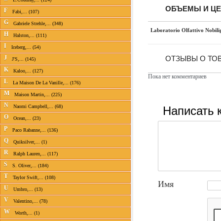
ОБЪЕМЫ И Ц
F
Fabi,... (107)
G
Gabriele Strehle,... (348)
Laboratorio Olfattivo Nobili
H
Halston,... (111)
I
Iceberg,... (54)
J
ОТЗЫВЫ О ТОВ
J'S,... (145)
K
Kaloo,... (127)
Пока нет комментариев
L
La Maison De La Vanille,... (176)
M
Maison Martin,... (225)
N
Написать 
Naomi Campbell,... (68)
O
Ocean,... (23)
P
Paco Rabanne,... (136)
Q
Quiksilver,... (1)
R
Ralph Lauren,... (117)
S
S. Oliver,... (184)
T
Taylor Swift,... (108)
Имя
U
Umbro,... (13)
V
Valentino,... (78)
W
Worth,... (1)