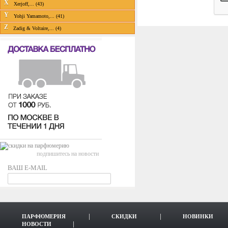
X
Xerjoff,... (43)
Y
Yohji Yamamoto,... (41)
Z
Zadig & Voltaire,... (4)
подпишитесь на новости
ВАШ E-MAIL
ПАРФЮМЕРИЯ
СКИДКИ
НОВИНКИ
НОВОСТИ