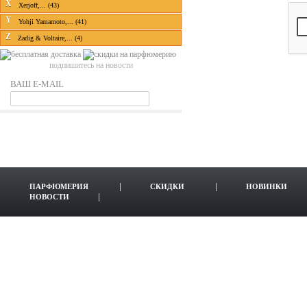
X
Xerjoff,... (43)
Y
Yohji Yamamoto,... (41)
Z
Zadig & Voltaire,... (4)
подпишитесь на новости
ВАШ E-MAIL
ПАРФЮМЕРИЯ
СКИДКИ
НОВИНКИ
НОВОСТИ