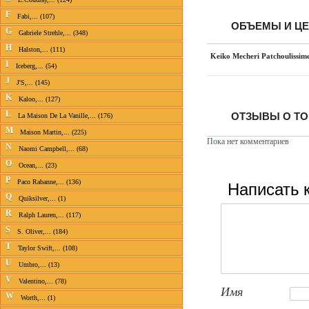
F
Fabi,... (107)
ОБЪЕМЫ И Ц
G
Gabriele Strehle,... (348)
H
Halston,... (111)
Keiko Mecheri Patchoulissim
I
Iceberg,... (54)
J
J'S,... (145)
K
Kaloo,... (127)
L
ОТЗЫВЫ О ТО
La Maison De La Vanille,... (176)
M
Maison Martin,... (225)
Пока нет комментариев
N
Naomi Campbell,... (68)
O
Ocean,... (23)
P
Написать 
Paco Rabanne,... (136)
Q
Quiksilver,... (1)
R
Ralph Lauren,... (117)
S
S. Oliver,... (184)
T
Taylor Swift,... (108)
U
Umbro,... (13)
V
Valentino,... (78)
Имя
W
Worth,... (1)