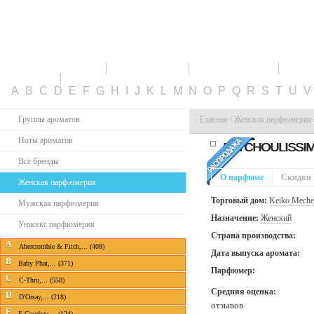
ПАРФЮМЕРИЯ
СКИДКИ
НОВИНКИ
ТО
КАБИНЕТ
A
B
C
D
E
F
G
H
I
J
K
L
M
N
O
P
Q
R
S
T
U
Группы ароматов
Главная
/
Женская парфюмерия
Ноты ароматов
PATCHOULISSI
Все бренды
О парфюме
Скидки
Женская парфюмерия
Торговый дом:
Keiko Meche
Мужская парфюмерия
Назначение:
Женский
Унисекс парфюмерия
Страна производства:
A
Abercrombie & Fitch,... (408)
Дата выпуска аромата:
B
Baby Phat,... (371)
Парфюмер:
C
C-Thru,... (558)
Средняя оценка:
D
D'Orsay,... (218)
отзывов
E
E.Coudray,... (124)