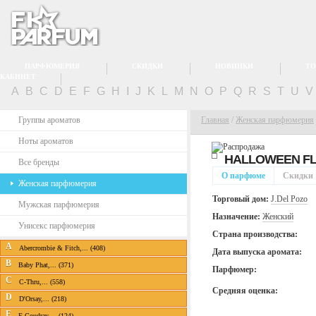
ПАРФЮМЕРИЯ
СКИДКИ
НОВИНКИ
ТО
КАБИНЕТ
A
B
C
D
E
F
G
H
I
J
K
L
M
N
O
P
Q
R
S
T
U
Группы ароматов
Главная
/
Женская парфюмерия
Ноты ароматов
HALLOWEEN F
Все бренды
О парфюме
Скидки
Женская парфюмерия
Торговый дом:
J.Del Pozo
Мужская парфюмерия
Назначение:
Женский
Унисекс парфюмерия
Страна производства:
A
Abercrombie & Fitch,... (408)
Дата выпуска аромата:
B
Baby Phat,... (371)
Парфюмер:
C
C-Thru,... (558)
Средняя оценка:
D
D'Orsay,... (218)
E
E.Coudray,... (124)