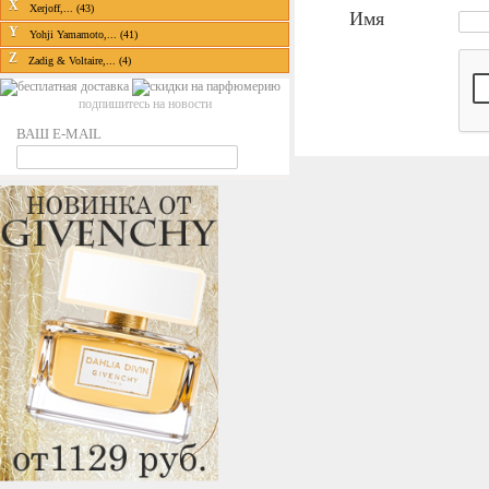
X
Xerjoff,... (43)
Имя
Y
Yohji Yamamoto,... (41)
Z
Zadig & Voltaire,... (4)
подпишитесь на новости
ВАШ E-MAIL