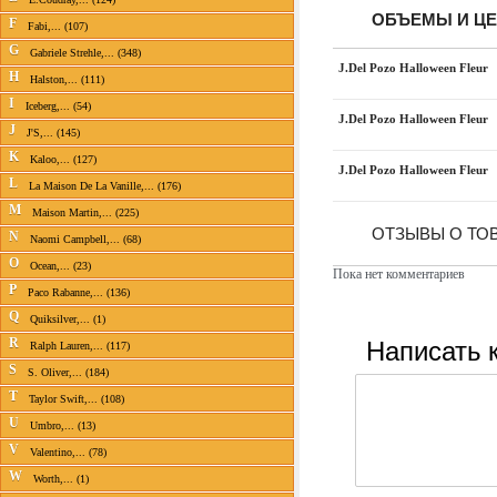
ОБЪЕМЫ И Ц
F
Fabi,... (107)
G
Gabriele Strehle,... (348)
J.Del Pozo Halloween Fleur
H
Halston,... (111)
I
Iceberg,... (54)
J.Del Pozo Halloween Fleur
J
J'S,... (145)
K
Kaloo,... (127)
J.Del Pozo Halloween Fleur
L
La Maison De La Vanille,... (176)
M
Maison Martin,... (225)
ОТЗЫВЫ О ТОВ
N
Naomi Campbell,... (68)
O
Ocean,... (23)
Пока нет комментариев
P
Paco Rabanne,... (136)
Q
Quiksilver,... (1)
Написать 
R
Ralph Lauren,... (117)
S
S. Oliver,... (184)
T
Taylor Swift,... (108)
U
Umbro,... (13)
V
Valentino,... (78)
W
Worth,... (1)