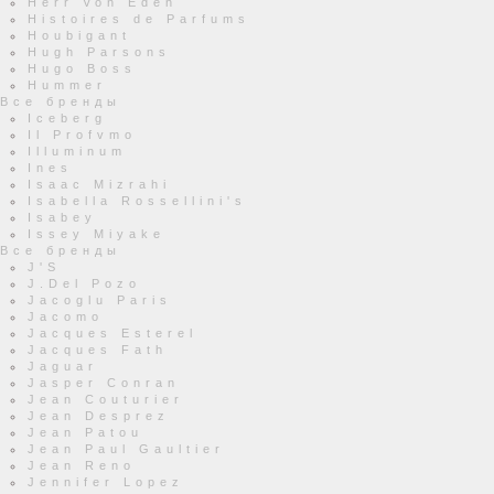
Herr Von Eden
Histoires de Parfums
Houbigant
Hugh Parsons
Hugo Boss
Hummer
Все бренды
Iceberg
Il Profvmo
Illuminum
Ines
Isaac Mizrahi
Isabella Rossellini's
Isabey
Issey Miyake
Все бренды
J'S
J.Del Pozo
Jacoglu Paris
Jacomo
Jacques Esterel
Jacques Fath
Jaguar
Jasper Conran
Jean Couturier
Jean Desprez
Jean Patou
Jean Paul Gaultier
Jean Reno
Jennifer Lopez