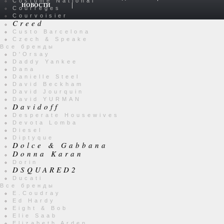
Costume National
НОВОСТИ
Courreges
Courvoisier
Creed
Custo Barcelona
Czech & Speake
Все бренды
D'Orsay
Daddy Yankee
Dana
Danielle Steel
David Beckham
David Jourquin
David YURMAN
Davidoff
Desperate Housewives
Devota Lomba
Diesel
Diptyque
Dolce & Gabbana
Donna Karan
Dorin
DSQUARED2
Ducati
Все бренды
E.Coudray
Ed Hardy
Eight & Bob
Elie Saab
Elizabeth Arden