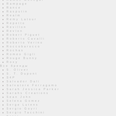
Rampage
Rance
Rasputin
Realm
Remy Latour
Repetto
Revillon
Revlon
Robert Piguet
Roberto Cavalli
Roberto Verino
Roccobarocco
Rochas
Romeo Gigli
Rouge Bunny
Roxy
Все бренды
S. Oliver
S. T. Dupont
S4P
Salvador Dali
Salvatore Ferragamo
Sarah Jessica Parker
Sarahs Creations
Sean John
Selena Gomez
Serge Lutens
Sergio Goyri
Sergio Tacchini