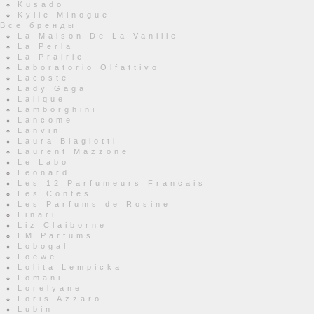
Kusado
Kylie Minogue
Все бренды
La Maison De La Vanille
La Perla
La Prairie
Laboratorio Olfattivo
Lacoste
Lady Gaga
Lalique
Lamborghini
Lancome
Lanvin
Laura Biagiotti
Laurent Mazzone
Le Labo
Leonard
Les 12 Parfumeurs Francais
Les Contes
Les Parfums de Rosine
Linari
Liz Claiborne
LM Parfums
Lobogal
Loewe
Lolita Lempicka
Lomani
Lorelyane
Loris Azzaro
Lubin