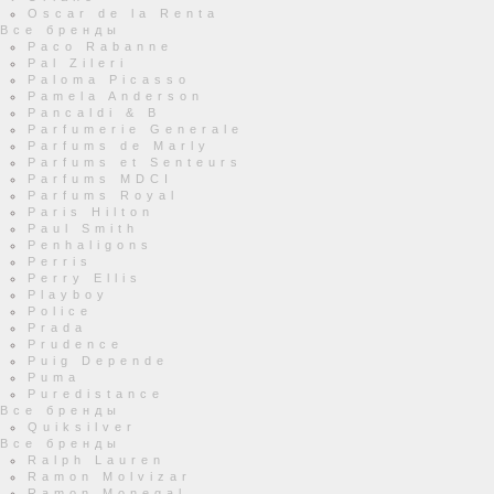
Oscar de la Renta
Все бренды
Paco Rabanne
Pal Zileri
Paloma Picasso
Pamela Anderson
Pancaldi & B
Parfumerie Generale
Parfums de Marly
Parfums et Senteurs
Parfums MDCI
Parfums Royal
Paris Hilton
Paul Smith
Penhaligons
Perris
Perry Ellis
Playboy
Police
Prada
Prudence
Puig Depende
Puma
Puredistance
Все бренды
Quiksilver
Все бренды
Ralph Lauren
Ramon Molvizar
Ramon Monegal