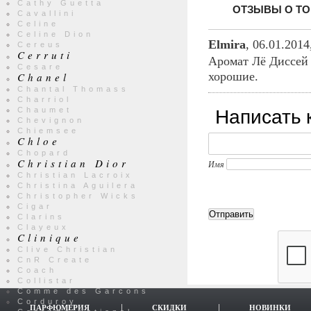
Cathy Guetta
ОТЗЫВЫ О ТОВ
Cavallini
Celine
Celine Dion
Elmira
,
06.01.2014
Cereus
Cerruti
Аромат Лё Диссей 
Cesare
хорошие.
Chanel
Chantal Thomass
Charriol
Написать 
Chaumet
Chevignon
Chiemsee
Chloe
Chopard
Christian Dior
Имя
Christian Lacroix
Christina Aguilera
Christopher Wicks
Cigar
Clarins
Clayeux
Clinique
Clive Christian
CnR Create
Coach
Collistar
Comme des Garcons
Corduroy
ПАРФЮМЕРИЯ
СКИДКИ
НОВИНКИ