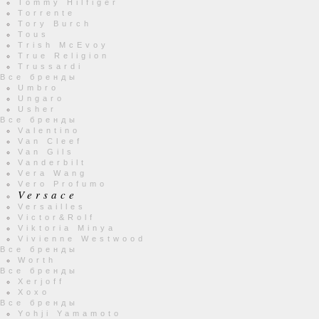
Tommy Hilfiger
Torrente
Tory Burch
Tous
Trish McEvoy
True Religion
Trussardi
Все бренды
Umbro
Ungaro
Usher
Все бренды
Valentino
Van Cleef
Van Gils
Vanderbilt
Vera Wang
Vero Profumo
Versace
Versailles
Victor&Rolf
Viktoria Minya
Vivienne Westwood
Все бренды
Worth
Все бренды
Xerjoff
Xoxo
Все бренды
Yohji Yamamoto