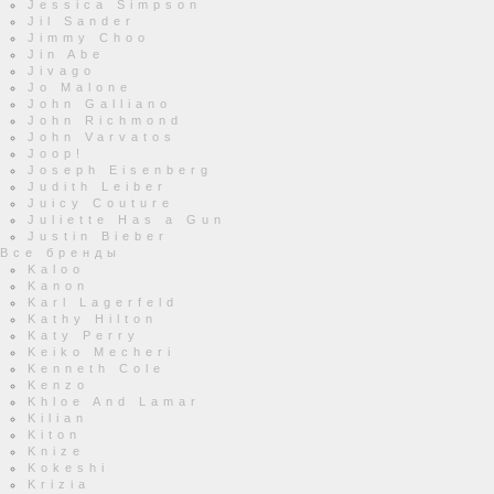
Jessica Simpson
Jil Sander
Jimmy Choo
Jin Abe
Jivago
Jo Malone
John Galliano
John Richmond
John Varvatos
Joop!
Joseph Eisenberg
Judith Leiber
Juicy Couture
Juliette Has a Gun
Justin Bieber
Все бренды
Kaloo
Kanon
Karl Lagerfeld
Kathy Hilton
Katy Perry
Keiko Mecheri
Kenneth Cole
Kenzo
Khloe And Lamar
Kilian
Kiton
Knize
Kokeshi
Krizia