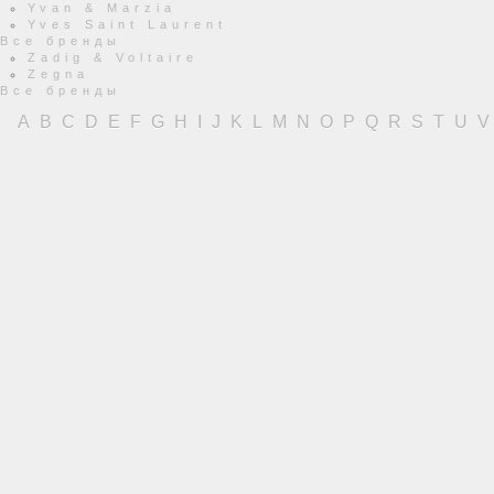
Yvan & Marzia
Yves Saint Laurent
Все бренды
Zadig & Voltaire
Zegna
Все бренды
A
B
C
D
E
F
G
H
I
J
K
L
M
N
O
P
Q
R
S
T
U