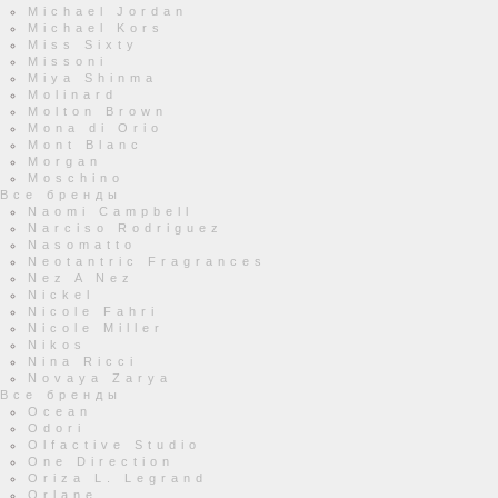
Michael Jordan
Michael Kors
Miss Sixty
Missoni
Miya Shinma
Molinard
Molton Brown
Mona di Orio
Mont Blanc
Morgan
Moschino
Все бренды
Naomi Campbell
Narciso Rodriguez
Nasomatto
Neotantric Fragrances
Nez A Nez
Nickel
Nicole Fahri
Nicole Miller
Nikos
Nina Ricci
Novaya Zarya
Все бренды
Ocean
Odori
Olfactive Studio
One Direction
Oriza L. Legrand
Orlane