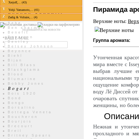
X
Xerjoff,... (43)
Balenciaga
Пирамида ар
Balmain
Y
Yohji Yamamoto,... (41)
Banana Republic
Z
Zadig & Voltaire,... (4)
Barbie
Верхние ноты:
Верх
Bebe
Ben sherman
подпишитесь на новости
Benefit
Benetton
ВАШ E-MAIL
Группа аромата:
Bentley
Betsey Johnson
Beyonce
Biehl
Утонченная красо
Bijan
мира вместе с Iss
Bill Blass
Blackglama
выбрав лучшие е
Blood
национальными тр
Blumarine
ощущение комфорт
Bobby Jones
Bogart
воду Лё Диссей от
Bois 1920
очаровать спутни
Bond
Bongo
женщины, но боле
Borsalino
Описание
Bottega Veneta
Boucheron
Bourjois
Нежная и утончен
Brecourt
Breil
прохладного и мя
Britney Spears