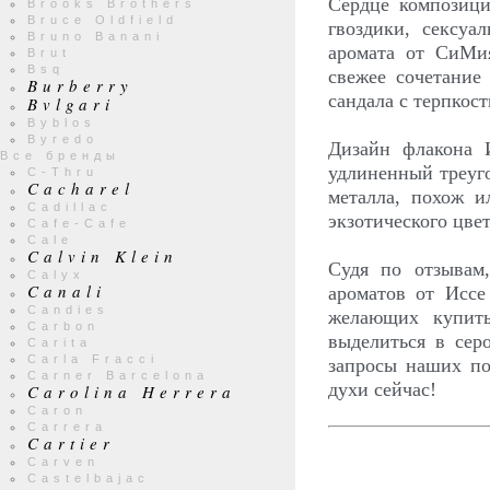
Сердце композици
Brooks Brothers
Bruce Oldfield
гвоздики, сексу
Bruno Banani
аромата от СиМи
Brut
Bsq
свежее сочетание
Burberry
сандала с терпкост
Bvlgari
Byblos
Byredo
Дизайн флакона 
Все бренды
удлиненный треуго
C-Thru
Cacharel
металла, похож 
Cadillac
экзотического цвет
Cafe-Cafe
Cale
Calvin Klein
Судя по отзывам
Calyx
Canali
ароматов от Иссе
Candies
желающих купит
Carbon
выделиться в сер
Carita
Carla Fracci
запросы наших по
Carner Barcelona
духи сейчас!
Carolina Herrera
Caron
Carrera
Cartier
Carven
Castelbajac