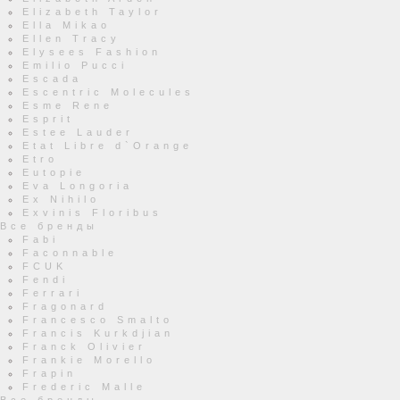
Elizabeth Taylor
Ella Mikao
Ellen Tracy
Elysees Fashion
Emilio Pucci
Escada
Escentric Molecules
Esme Rene
Esprit
Estee Lauder
Etat Libre d`Orange
Etro
Eutopie
Eva Longoria
Ex Nihilo
Exvinis Floribus
Все бренды
Fabi
Faconnable
FCUK
Fendi
Ferrari
Fragonard
Francesco Smalto
Francis Kurkdjian
Franck Olivier
Frankie Morello
Frapin
Frederic Malle