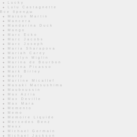
Lucky
Lulu Castagnette
Все бренды
Maison Martin
Mancera
Mandarina Duck
Mango
Marc Ecko
Marc Jacobs
Marc Joseph
Maria Sharapova
Mariah Carey
Marilyn Miglin
Marina de Bourbon
Marina Picasso
Mark Birley
Marly
Martine Micallef
Masaki Matsushima
Mauboussin
Max Azria
Max Deville
Max Mara
Memento
Memo
Memoire Liquide
Mercedes Benz
Mexx
Michael Germain
Michael Jackson