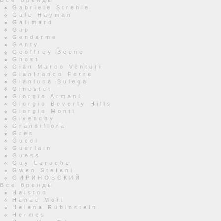
Все бренды
Gabriele Strehle
Gale Hayman
Galimard
Gap
Gendarme
Genty
Geoffrey Beene
Ghost
Gian Marco Venturi
Gianfranco Ferre
Gianluca Bulega
Ginestet
Giorgio Armani
Giorgio Beverly Hills
Giorgio Monti
Givenchy
Grandiflora
Gres
Gucci
Guerlain
Guess
Guy Laroche
Gwen Stefani
GИРИНОВСКИЙ
Все бренды
Halston
Hanae Mori
Helena Rubinstein
Hermes