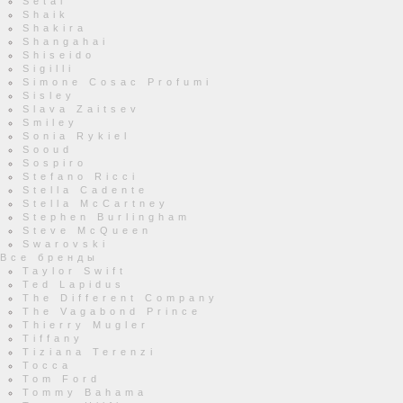
Setai
Shaik
Shakira
Shangahai
Shiseido
Sigilli
Simone Cosac Profumi
Sisley
Slava Zaitsev
Smiley
Sonia Rykiel
Sooud
Sospiro
Stefano Ricci
Stella Cadente
Stella McCartney
Stephen Burlingham
Steve McQueen
Swarovski
Все бренды
Taylor Swift
Ted Lapidus
The Different Company
The Vagabond Prince
Thierry Mugler
Tiffany
Tiziana Terenzi
Tocca
Tom Ford
Tommy Bahama