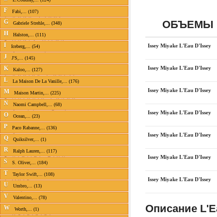
Andrea Maack
F
Andy Roddick
Fabi,... (107)
Andy Tauer
ОБЪЕМЫ 
G
Gabriele Strehle,... (348)
Andy Warhol
Angel Schlesser
H
Halston,... (111)
Angry Birds
I
Issey Miyake L'Eau D'Issey
Iceberg,... (54)
Anna Sui
Annayake
J
J'S,... (145)
Anne Fontaine
Issey Miyake L'Eau D'Issey
K
Anne Klein
Kaloo,... (127)
Annick Goutal
L
La Maison De La Vanille,... (176)
Antonia`s Flowers
Issey Miyake L'Eau D'Issey
Antonio Banderas
M
Maison Martin,... (225)
Antonio Fusco
N
Aquolina
Naomi Campbell,... (68)
Arabian Oud
Issey Miyake L'Eau D'Issey
O
Ocean,... (23)
Aramis
Armand Basi
P
Paco Rabanne,... (136)
Issey Miyake L'Eau D'Issey
Arrogance
Q
Quiksilver,... (1)
Asgharali
R
Atelier Cologne
Ralph Lauren,... (117)
Atelier Flou
Issey Miyake L'Eau D'Issey
S
S. Oliver,... (184)
Atkinsons
Aubusson
T
Taylor Swift,... (108)
Axis
Issey Miyake L'Eau D'Issey
U
Azagury
Umbro,... (13)
Все бренды
V
Valentino,... (78)
Baby Phat
Описание L'Ea
Badgley Mischka
W
Worth,... (1)
Baldinini