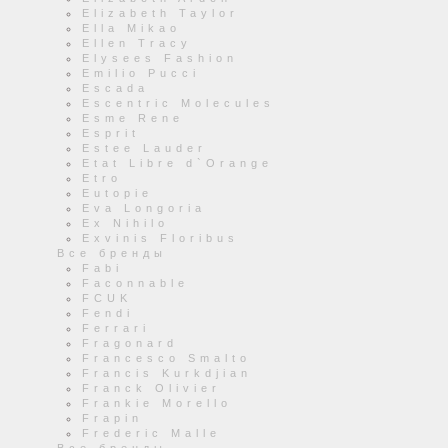
Elizabeth Taylor
Ella Mikao
Ellen Tracy
Elysees Fashion
Emilio Pucci
Escada
Escentric Molecules
Esme Rene
Esprit
Estee Lauder
Etat Libre d`Orange
Etro
Eutopie
Eva Longoria
Ex Nihilo
Exvinis Floribus
Все бренды
Fabi
Faconnable
FCUK
Fendi
Ferrari
Fragonard
Francesco Smalto
Francis Kurkdjian
Franck Olivier
Frankie Morello
Frapin
Frederic Malle