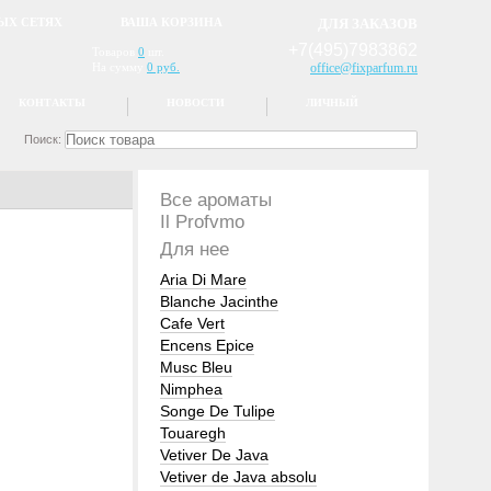
ЫХ СЕТЯХ
ВАША КОРЗИНА
ДЛЯ ЗАКАЗОВ
+7(495)7983862
Товаров
0
шт.
На сумму
0 руб.
office@fixparfum.ru
КОНТАКТЫ
НОВОСТИ
ЛИЧНЫЙ
Поиск:
Все ароматы
Il Profvmo
Для нее
Aria Di Mare
Blanche Jacinthe
Cafe Vert
Encens Epice
Musc Bleu
Nimphea
Songe De Tulipe
Touaregh
Vetiver De Java
Vetiver de Java absolu