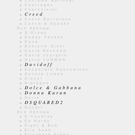
Costume National
Courreges
Courvoisier
Creed
Custo Barcelona
Czech & Speake
Все бренды
D'Orsay
Daddy Yankee
Dana
Danielle Steel
David Beckham
David Jourquin
David YURMAN
Davidoff
Desperate Housewives
Devota Lomba
Diesel
Diptyque
Dolce & Gabbana
Donna Karan
Dorin
DSQUARED2
Ducati
Все бренды
E.Coudray
Ed Hardy
Eight & Bob
Elie Saab
Elizabeth Arden