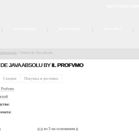
МЫ В СОЦИАЛЬН
ТОП ПРОДАЖ
РАСПРОДАЖА
ДОСТАВКА
арфюмерия
/
Vetiver de Java absolu
 DE JAVA ABSOLU BY
IL PROFVMO
Скидки
Покупка и доставка
l Profvmo
ский
дства:
ромата:
из 5 на основании
0.0
0
: