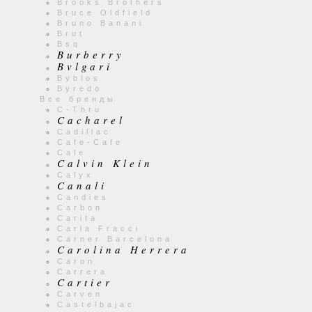
Brooks Brothers
Bruce Oldfield
Bruno Banani
Brut
Bsq
Burberry
Bvlgari
Byblos
Byredo
Все бренды
C-Thru
Cacharel
Cadillac
Cafe-Cafe
Cale
Calvin Klein
Calyx
Canali
Candies
Carbon
Carita
Carla Fracci
Carner Barcelona
Carolina Herrera
Caron
Carrera
Cartier
Carven
Castelbajac