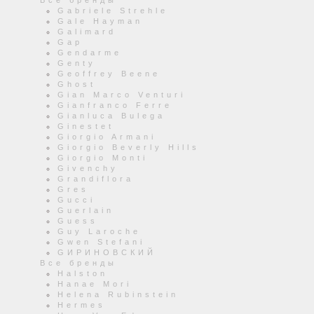
Все бренды
Gabriele Strehle
Gale Hayman
Galimard
Gap
Gendarme
Genty
Geoffrey Beene
Ghost
Gian Marco Venturi
Gianfranco Ferre
Gianluca Bulega
Ginestet
Giorgio Armani
Giorgio Beverly Hills
Giorgio Monti
Givenchy
Grandiflora
Gres
Gucci
Guerlain
Guess
Guy Laroche
Gwen Stefani
GИРИНОВСКИЙ
Все бренды
Halston
Hanae Mori
Helena Rubinstein
Hermes