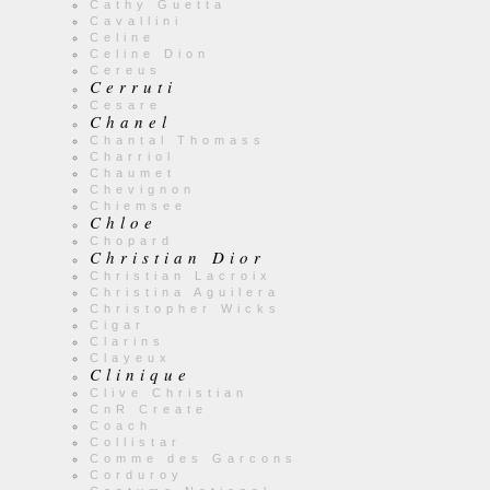
Cathy Guetta
Cavallini
Celine
Celine Dion
Cereus
Cerruti
Cesare
Chanel
Chantal Thomass
Charriol
Chaumet
Chevignon
Chiemsee
Chloe
Chopard
Christian Dior
Christian Lacroix
Christina Aguilera
Christopher Wicks
Cigar
Clarins
Clayeux
Clinique
Clive Christian
CnR Create
Coach
Collistar
Comme des Garcons
Corduroy