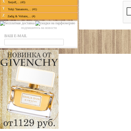
X
Xerjoff,... (43)
Y
Yohji Yamamoto,... (41)
Z
Zadig & Voltaire,... (4)
подпишитесь на новости
ВАШ E-MAIL