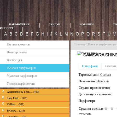
ПАРФЮМЕРИЯ
СКИДКИ
НОВИНКИ
ТО
КАБИНЕТ
A
B
C
D
E
F
G
H
I
J
K
L
M
N
O
P
Q
R
S
T
U
Группы ароматов
Главная
/
Женская парфюмерия
Ноты ароматов
SAMSARA SHIN
Все бренды
О парфюме
Скидки
Женская парфюмерия
Торговый дом:
Guerlain
Мужская парфюмерия
Назначение:
Женский
Унисекс парфюмерия
Страна производства:
A
Abercrombie & Fitch,... (408)
Дата выпуска аромата:
B
Baby Phat,... (371)
Парфюмер:
C
C-Thru,... (558)
Средняя оценка:
D
D'Orsay,... (218)
отзывов
E
E.Coudray,... (124)