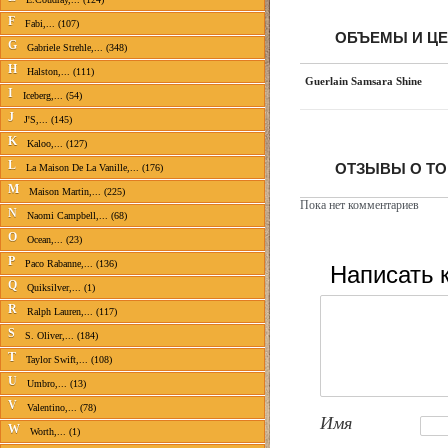
F
Fabi,... (107)
ОБЪЕМЫ И Ц
G
Gabriele Strehle,... (348)
H
Halston,... (111)
Guerlain Samsara Shine
I
Iceberg,... (54)
J
J'S,... (145)
K
Kaloo,... (127)
L
ОТЗЫВЫ О ТО
La Maison De La Vanille,... (176)
M
Maison Martin,... (225)
Пока нет комментариев
N
Naomi Campbell,... (68)
O
Ocean,... (23)
P
Написать 
Paco Rabanne,... (136)
Q
Quiksilver,... (1)
R
Ralph Lauren,... (117)
S
S. Oliver,... (184)
T
Taylor Swift,... (108)
U
Umbro,... (13)
V
Valentino,... (78)
Имя
W
Worth,... (1)