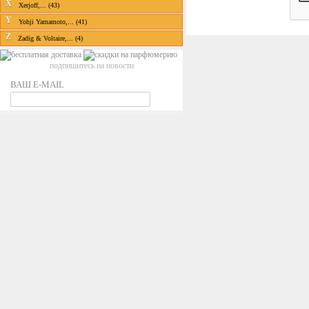
X
Xerjoff,... (43)
Y
Yohji Yamamoto,... (41)
Z
Zadig & Voltaire,... (4)
подпишитесь на новости
ВАШ E-MAIL