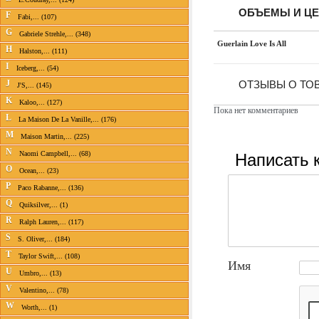
ОБЪЕМЫ И Ц
F
Fabi,... (107)
G
Gabriele Strehle,... (348)
Guerlain Love Is All
H
Halston,... (111)
I
Iceberg,... (54)
J
ОТЗЫВЫ О ТОВ
J'S,... (145)
K
Kaloo,... (127)
Пока нет комментариев
L
La Maison De La Vanille,... (176)
M
Maison Martin,... (225)
N
Написать 
Naomi Campbell,... (68)
O
Ocean,... (23)
P
Paco Rabanne,... (136)
Q
Quiksilver,... (1)
R
Ralph Lauren,... (117)
S
S. Oliver,... (184)
T
Taylor Swift,... (108)
Имя
U
Umbro,... (13)
V
Valentino,... (78)
W
Worth,... (1)