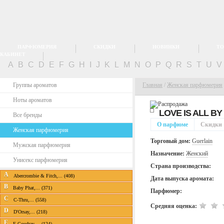
ПАРФЮМЕРИЯ
СКИДКИ
НОВИНКИ
ТО
КАБИНЕТ
A
B
C
D
E
F
G
H
I
J
K
L
M
N
O
P
Q
R
S
T
U
Группы ароматов
Главная
/
Женская парфюмерия
Ноты ароматов
LOVE IS ALL BY
Все бренды
О парфюме
Скидки
Женская парфюмерия
Торговый дом:
Guerlain
Мужская парфюмерия
Назначение:
Женский
Унисекс парфюмерия
Страна производства:
A
Abercrombie & Fitch,... (408)
Дата выпуска аромата:
B
Baby Phat,... (371)
Парфюмер:
C
C-Thru,... (558)
Средняя оценка:
D
D'Orsay,... (218)
E
E.Coudray,... (124)