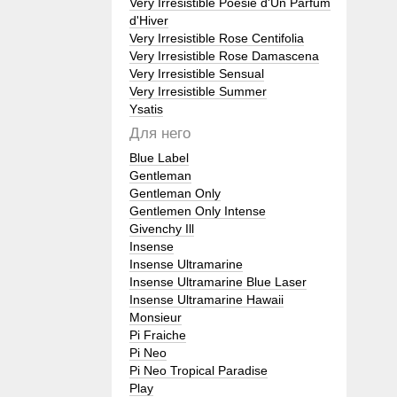
Very Irresistible Poesie d'Un Parfum
d'Hiver
Very Irresistible Rose Centifolia
Very Irresistible Rose Damascena
Very Irresistible Sensual
Very Irresistible Summer
Ysatis
Для него
Blue Label
Gentleman
Gentleman Only
Gentlemen Only Intense
Givenchy Ill
Insense
Insense Ultramarine
Insense Ultramarine Blue Laser
Insense Ultramarine Hawaii
Monsieur
Pi Fraiche
Pi Neo
Pi Neo Tropical Paradise
Play