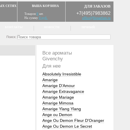
ЫХ СЕТЯХ
ВАША КОРЗИНА
ДЛЯ ЗАКАЗОВ
+7(495)7983862
Товаров
0
шт.
На сумму
0 руб.
office@fixparfum.ru
КОНТАКТЫ
НОВОСТИ
ЛИЧНЫЙ
Поиск:
Все ароматы
Givenchy
Для нее
Absolutely Irresistible
Amarige
Amarige D'Amour
Amarige Extravagance
Amarige Mariage
Amarige Mimosa
Amarige Ylang Ylang
Ange ou Demon
Ange Ou Demon Fleur D'Oranger
Ange Ou Demon Le Secret