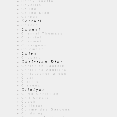
Cathy Guetta
Cavallini
Celine
Celine Dion
Cereus
Cerruti
Cesare
Chanel
Chantal Thomass
Charriol
Chaumet
Chevignon
Chiemsee
Chloe
Chopard
Christian Dior
Christian Lacroix
Christina Aguilera
Christopher Wicks
Cigar
Clarins
Clayeux
Clinique
Clive Christian
CnR Create
Coach
Collistar
Comme des Garcons
Corduroy