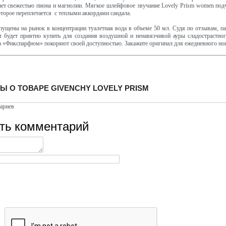
ет свежестью пиона и магнолии. Мягкое шлейфовое звучание Lovely Prism women по
оторое переплетается с теплыми аккордами сандала.
пущены на рынок в концентрации туалетная вода в объеме 50 мл. Судя по отзывам, 
 будет приятно купить для создания воздушной и ненавязчивой ауры сладострастног
а «Фикспарфюм» покоряют своей доступностью. Закажите оригинал для ежедневного но
Ы О ТОВАРЕ GIVENCHY LOVELY PRISM
ариев
ть комментарий