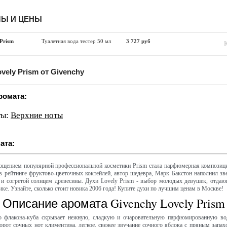
Ы И ЦЕНЫ
 Prism
Туалетная вода тестер 50 мл
3 727 руб
vely Prism от Givenchy
ромата:
ты:
Верхние ноты
ата:
щением популярной профессиональной косметики Prism стала парфюмерная композиц
 рейтинге фруктово-цветочных коктейлей, автор шедевра, Марк Бакстон наполнил з
 и согретой солнцем древесины. Духи Lovely Prism - выбор молодых девушек, отдаю
ике. Узнайте, сколько стоит новика 2006 года! Купите духи по лучшим ценам в Москве!
Описание аромата Givenchy Lovely Prism
о флакона-куба скрывает нежную, сладкую и очаровательную парфюмированную в
орот сочных нот климентина, легкое, свежее звучание сочного яблока с пряным запах