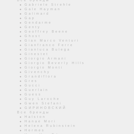
Все бренды
Gabriele Strehle
Gale Hayman
Galimard
Gap
Gendarme
Genty
Geoffrey Beene
Ghost
Gian Marco Venturi
Gianfranco Ferre
Gianluca Bulega
Ginestet
Giorgio Armani
Giorgio Beverly Hills
Giorgio Monti
Givenchy
Grandiflora
Gres
Gucci
Guerlain
Guess
Guy Laroche
Gwen Stefani
GИРИНОВСКИЙ
Все бренды
Halston
Hanae Mori
Helena Rubinstein
Hermes