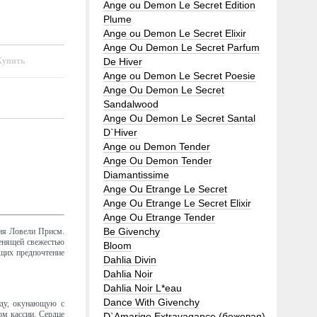
Ange ou Demon Le Secret Edition
Plume
Ange ou Demon Le Secret Elixir
Ange Ou Demon Le Secret Parfum
De Hiver
Ange ou Demon Le Secret Poesie
Ange Ou Demon Le Secret
Sandalwood
Ange Ou Demon Le Secret Santal
D`Hiver
Ange ou Demon Tender
Ange Ou Demon Tender
Diamantissime
Ange Ou Etrange Le Secret
Ange Ou Etrange Le Secret Elixir
Ange Ou Etrange Tender
Be Givenchy
ия Ловели Присм.
венящей свежестью
Bloom
щих предпочтение
Dahlia Divin
Dahlia Noir
Dahlia Noir L*eau
Dance With Givenchy
оду, окунающую с
ом кассии. Сердце
D`Amarige Extravagance (бежевая)