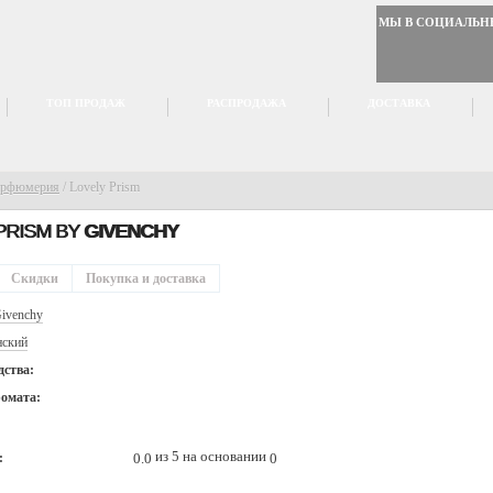
МЫ В СОЦИАЛЬН
ТОП ПРОДАЖ
РАСПРОДАЖА
ДОСТАВКА
арфюмерия
/
Lovely Prism
PRISM BY
GIVENCHY
Скидки
Покупка и доставка
ivenchy
ский
дства:
ромата:
из 5 на основании
0.0
0
: