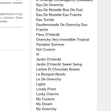
дчеркивает пышное
Eau De Givenchy
Eau De Moiselle Bois De Oud
парфюмерную воду
Eau De Moiselle Eau Fraiche
о соблазна. Цены
Eau Torride
шения.
Eaudemoiselle De Givenchy Eau
Fraiche
Fleur D'Interdit
Givenchy Very Irresistible Tropical
Paradise Summer
Hot Couture
III
Jardin D'Interdit
Jardin D'Interdit Sweet Swing
Lartine Et Chocolate Boisee
Le Bouquet Absolu
Le De Givenchy
Lights
Lovely Prism
Lucky Charms
My Couture
My Dream
My Givenchy