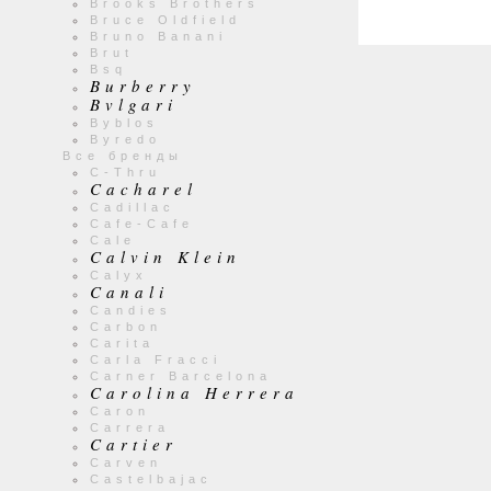
Brooks Brothers
Bruce Oldfield
Bruno Banani
Brut
Bsq
Burberry
Bvlgari
Byblos
Byredo
Все бренды
C-Thru
Cacharel
Cadillac
Cafe-Cafe
Cale
Calvin Klein
Calyx
Canali
Candies
Carbon
Carita
Carla Fracci
Carner Barcelona
Carolina Herrera
Caron
Carrera
Cartier
Carven
Castelbajac