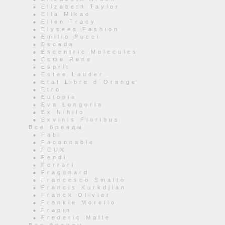
Elizabeth Taylor
Ella Mikao
Ellen Tracy
Elysees Fashion
Emilio Pucci
Escada
Escentric Molecules
Esme Rene
Esprit
Estee Lauder
Etat Libre d`Orange
Etro
Eutopie
Eva Longoria
Ex Nihilo
Exvinis Floribus
Все бренды
Fabi
Faconnable
FCUK
Fendi
Ferrari
Fragonard
Francesco Smalto
Francis Kurkdjian
Franck Olivier
Frankie Morello
Frapin
Frederic Malle